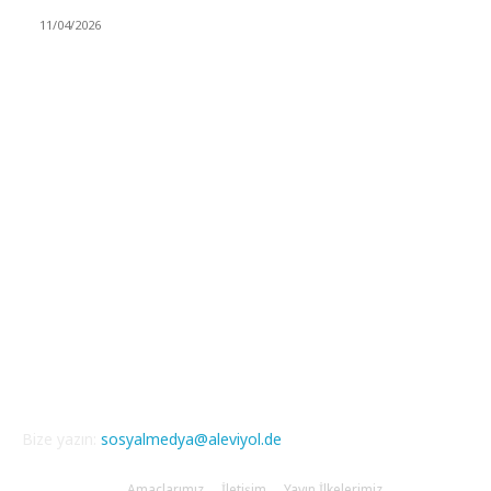
11/04/2026
Güncel Bölümler
Şiir
218
Pir Sultan Abdal
206
Nefesler
188
Serbest Kürsü
172
Kitap Tanıtım
166
Arşiv
145
Aleviyol
121
Atatürk
111
Bize yazın:
sosyalmedya@aleviyol.de
Amaçlarımız
İletişim
Yayın İlkelerimiz