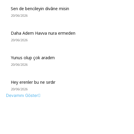
Sen de bencileyin divâne misin
20/06/2026
Daha Adem Havva nura ermeden
20/06/2026
Yunus olup çok aradım
20/06/2026
Hey erenler bu ne sırdır
20/06/2026
Devamını Göster
MÜZİK DİNLE