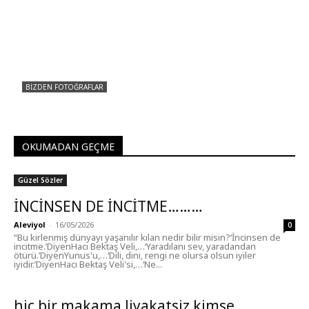
BIZDEN FOTOĞRAFLAR
İstanbul Cemevi Hızır Lokması Resimleri
Aleviyol
-
13/02/2026
0
OKUMADAN GEÇME
Güzel Sözler
İNCİNSEN DE İNCİTME………
Aleviyol
-
16/05/2026
0
“Bu kirlenmiş dünyayı yaşanılır kılan nedir bilir misin?‘İncinsen de
incitme.’DiyenHacı Bektaş Veli,…‘Yaradılanı sev, yaradandan
ötürü.’DiyenYunus'u,…‘Dili, dini, rengi ne olursa olsun iyiler
iyidir.’DiyenHacı Bektaş Veli'si,…‘Ne...
hiç bir makama liyakatsiz kimse