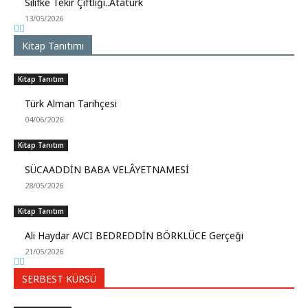
Silifke Tekir Çiftliği..Atatürk
13/05/2026
Kitap Tanıtımı
Kitap Tanıtım
Türk Alman Tarihçesi
04/06/2026
Kitap Tanıtım
SÜCAADDİN BABA VELÂYETNAMESİ
28/05/2026
Kitap Tanıtım
Ali Haydar AVCI BEDREDDİN BÖRKLÜCE Gerçeği
21/05/2026
SERBEST KÜRSÜ