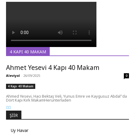
4 KAPI 40 MAKAM
Ahmet Yesevi 4 Kapı 40 Makam
Aleviyol
-
26/09/2025
0
4 Kapı 40 Makam
Ahmed Yesevi, Hacı Bektaş Veli, Yunus Emre ve Kaygusuz Abdal‟da
Dört Kapı Kırk MakamHerunterladen
ŞIIR
Uy Havar