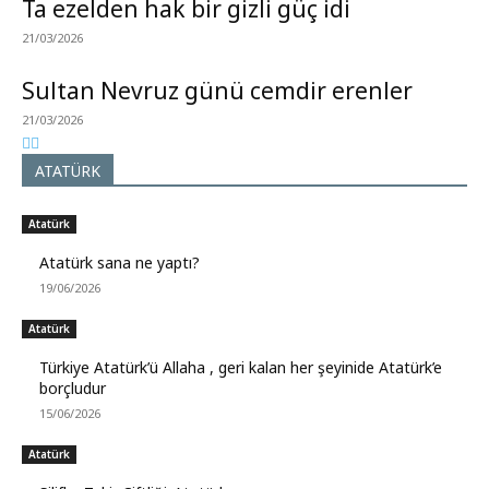
Ta ezelden hak bir gizli güç idi
21/03/2026
Sultan Nevruz günü cemdir erenler
21/03/2026
ATATÜRK
Atatürk
Atatürk sana ne yaptı?
19/06/2026
Atatürk
Türkiye Atatürk’ü Allaha , geri kalan her şeyinide Atatürk’e
borçludur
15/06/2026
Atatürk