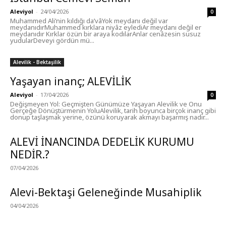
Aleviyol
-
24/04/2026
0
Muhammed Ali’nin kıldığı da’vâYok meydanı değil var
meydanıdırMuhammed kırklara niyâz eylediAr meydanı değil er
meydanıdır Kırklar özün bir araya kodılarAnlar cenâzesin susuz
yudularDeveyi gördün mü...
Alevilik - Bektaşilik
Yaşayan inanç; ALEVİLİK
Aleviyol
-
17/04/2026
0
Değişmeyen Yol: Geçmişten Günümüze Yaşayan Alevilik ve Onu
Gerçeğe Dönüştürmenin YoluAlevilik, tarih boyunca birçok inanç gibi
donup taşlaşmak yerine, özünü koruyarak akmayı başarmış nadir...
ALEVİ İNANCINDA DEDELİK KURUMU
NEDİR.?
07/04/2026
Alevi-Bektaşi Geleneğinde Musahiplik
04/04/2026