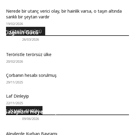
Nerede bir utanç verici olay, bir hainlik varsa, o taşın altında
sarıklı bir şeytan vardır
19/02/2026
ÇIZGININ GÜCÜ
Çizginin Gücü
Aleviyol
-
26/03/2026
Teröristle terörsüz ülke
20/02/2026
Çorbanın hesabı sorulmuş
29/11/2025
Laf Dinleyip
22/11/2025
İSMAIL ENGIN
Gazapizm Heyecanı yok
Aleviyol
-
09/06/2026
Alevilerde Kurban Bayramı