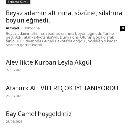
Serbest Kürsü
Beyaz adamın altınına, sözüne, silahına
boyun eğmedi.
Aleviyol
-
30/05/2026
0
Beyaz adamın altınına, sözüne, silahına boyun eğmedi. Tarihe
geçti.Adı Tatanka-lyotanka'ydı. Dünya onu Oturan Boğa olarak
tanıdı.1831 civarında Güney Dakota'da doğdu.Çocukken o kadar
sıradan görünüyordu...
Alevilikte Kurban Leyla Akgül
27/05/2026
Atatürk ALEVİLERİ ÇOK İYİ TANIYORDU
26/05/2026
Bay Camel hoşgeldiniz
25/05/2026