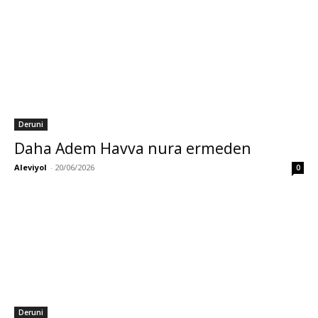
Deruni
Daha Adem Havva nura ermeden
Aleviyol
-
20/06/2026
0
Deruni