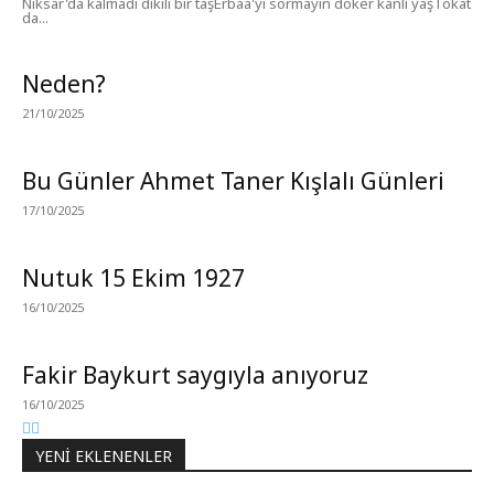
Niksar'da kalmadı dikili bir taşErbaa'yı sormayın döker kanlı yaşTokat
da...
Neden?
21/10/2025
Bu Günler Ahmet Taner Kışlalı Günleri
17/10/2025
Nutuk 15 Ekim 1927
16/10/2025
Fakir Baykurt saygıyla anıyoruz
16/10/2025
YENI EKLENENLER