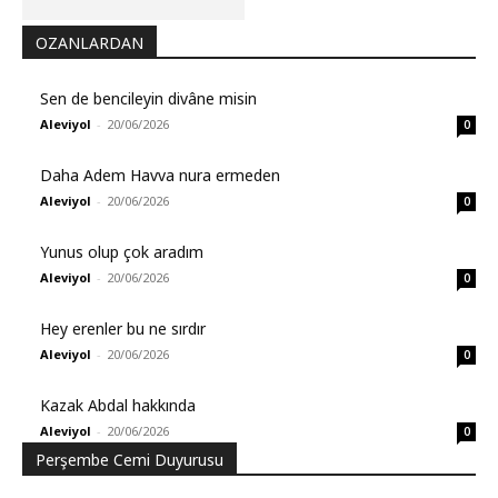
OZANLARDAN
Sen de bencileyin divâne misin
Aleviyol
-
20/06/2026
0
Daha Adem Havva nura ermeden
Aleviyol
-
20/06/2026
0
Yunus olup çok aradım
Aleviyol
-
20/06/2026
0
Hey erenler bu ne sırdır
Aleviyol
-
20/06/2026
0
Kazak Abdal hakkında
Aleviyol
-
20/06/2026
0
Perşembe Cemi Duyurusu