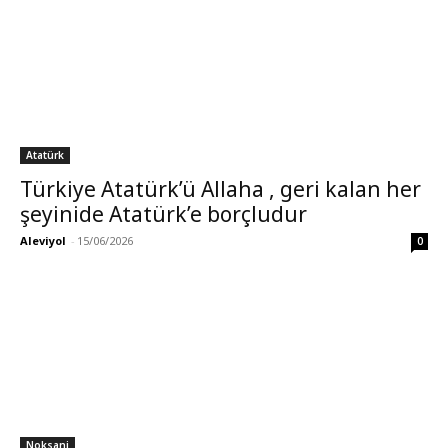
Atatürk
Türkiye Atatürk’ü Allaha , geri kalan her
şeyinide Atatürk’e borçludur
Aleviyol
-
15/06/2026
0
Noksani