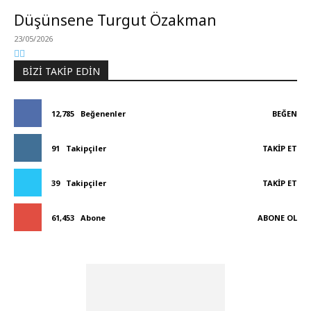
Düşünsene Turgut Özakman
23/05/2026
BIZI TAKIP EDIN
12,785
Beğenenler
BEĞEN
91
Takipçiler
TAKIP ET
39
Takipçiler
TAKIP ET
61,453
Abone
ABONE OL