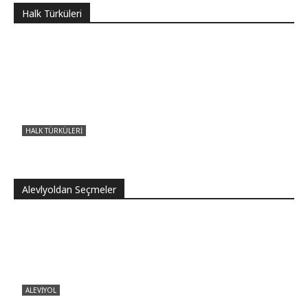
Halk Türküleri
HALK TÜRKÜLERI
Vay Hıdo zalim Hıdo
Aleviyol
-
16/05/2026
0
Alevlyoldan Seçmeler
ALEVIYOL
CHP Çevrecik Beldesi Belediye Başkanlığını