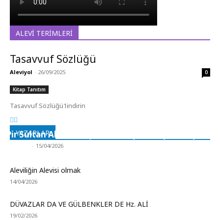
ALEVI TERIMLERI
Tasavvuf Sözlüğü
Aleviyol
-
26/09/2025
0
Kitap Tanıtım
Tasavvuf Sözlüğü1indirin
YAZARLAR
Pir Sultan Abdal Gerçek Hz. Ali’yi Bilmiyor muydu?
Aleviyol
-
15/04/2026
Aleviliğin Alevisi olmak
14/04/2026
DÜVAZLAR DA VE GÜLBENKLER DE Hz. ALİ
19/02/2026