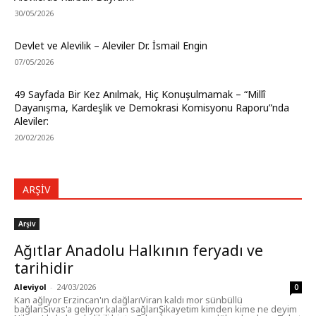
30/05/2026
Devlet ve Alevilik – Aleviler Dr. İsmail Engin
07/05/2026
49 Sayfada Bir Kez Anılmak, Hiç Konuşulmamak – “Millî
Dayanışma, Kardeşlik ve Demokrasi Komisyonu Raporu”nda
Aleviler:
20/02/2026
ARŞIV
Arşiv
Ağıtlar Anadolu Halkının feryadı ve
tarihidir
Aleviyol
-
24/03/2026
0
Kan ağlıyor Erzincan'ın dağlarıViran kaldı mor sünbüllü
bağlarıSivas'a geliyor kalan sağlarıŞikayetim kimden kime ne deyim