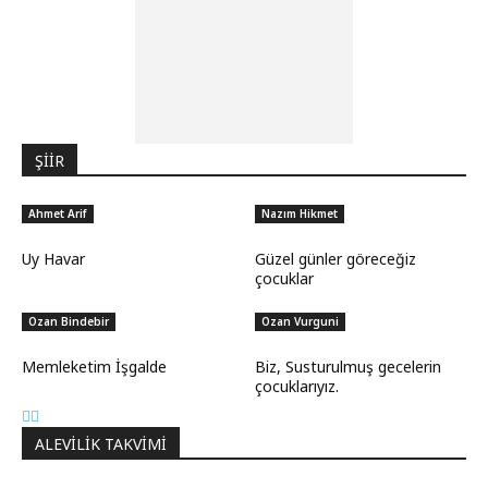
ŞİİR
Ahmet Arif
Nazım Hikmet
Uy Havar
Güzel günler göreceğiz
çocuklar
Ozan Bindebir
Ozan Vurguni
Memleketim İşgalde
Biz, Susturulmuş gecelerin
çocuklarıyız.
ALEVILIK TAKVIMI