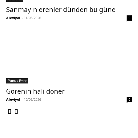
Sanmayın erenler dünden bu güne
Aleviyol
-
11/06/2026
0
Yunus Emre
Görenin hali döner
Aleviyol
-
10/06/2026
0