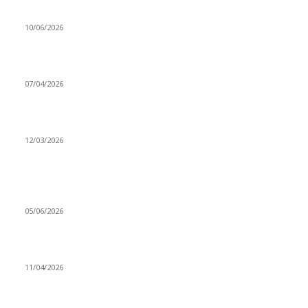
Sende başını alıp Gitme
10/06/2026
Ben feleğin şu çarkına, çomak sokarım
07/04/2026
Düşmüş işportalara sevda gibi sevdalar
12/03/2026
VİDEO İZLE
Kerbela Alevilerin Dinmeyen Acısı
05/06/2026
Bacıyan-ı Rum Kadıncık Ana
11/04/2026
Aleviler ve Abdallar