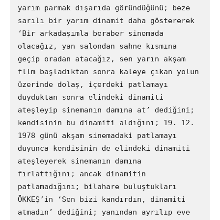
yarım parmak dışarıda göründüğünü; beze 
sarılı bir yarım dinamit daha göstererek 
‘Bir arkadaşımla beraber sinemada 
olacağız, yan salondan sahne kısmına 
geçip oradan atacağız, sen yarın akşam 
fllm başladıktan sonra kaleye çıkan yolun 
üzerinde dolaş, içerdeki patlamayı 
duyduktan sonra elindeki dinamiti 
ateşleyip sinemanın damına at’ dediğini; 
kendisinin bu dinamiti aldığını; 19. 12. 
1978 günü akşam sinemadaki patlamayı 
duyunca kendisinin de elindeki dinamiti 
ateşleyerek sinemanın damına 
fırlattığını; ancak dinamitin 
patlamadığını; bilahare buluştukları 
ÖKKEŞ’in ‘Sen bizi kandırdın, dinamiti 
atmadın’ dediğini; yanından ayrılıp eve 