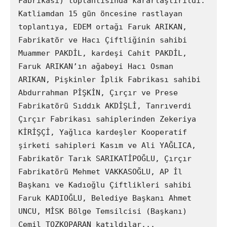
Fabrikası) toplantısında kararlaştırıldı. 
Katliamdan 15 gün öncesine rastlayan 
toplantıya, EDEM ortağı Faruk ARIKAN, 
Fabrikatör ve Hacı Çiftliğinin sahibi 
Muammer PAKDİL, kardeşi Cahit PAKDİL, 
Faruk ARIKAN’ın ağabeyi Hacı Osman 
ARIKAN, Pişkinler İplik Fabrikası sahibi 
Abdurrahman PİŞKİN, Çırçır ve Prese 
Fabrikatörü Sıddık AKDİŞLİ, Tanrıverdi 
Çırçır Fabrikası sahiplerinden Zekeriya 
KİRİŞÇİ, Yağlıca kardeşler Kooperatif 
şirketi sahipleri Kasım ve Ali YAĞLICA, 
Fabrikatör Tarık SARIKATİPOĞLU, Çırçır 
Fabrikatörü Mehmet VAKKASOĞLU, AP İl 
Başkanı ve Kadıoğlu Çiftlikleri sahibi 
Faruk KADIOĞLU, Belediye Başkanı Ahmet 
UNCU, MİSK Bölge Temsilcisi (Başkanı) 
Cemil TOZKOPARAN katıldılar...