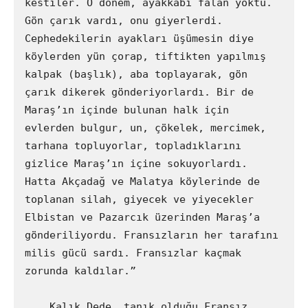
kestiler. O dönem, ayakkabı falan yoktu. 
Gön çarık vardı, onu giyerlerdi. 
Cephedekilerin ayakları üşümesin diye 
köylerden yün çorap, tiftikten yapılmış 
kalpak (başlık), aba toplayarak, gön 
çarık dikerek gönderiyorlardı. Bir de 
Maraş’ın içinde bulunan halk için 
evlerden bulgur, un, çökelek, mercimek, 
tarhana topluyorlar, topladıklarını 
gizlice Maraş’ın içine sokuyorlardı. 
Hatta Akçadağ ve Malatya köylerinde de 
toplanan silah, giyecek ve yiyecekler 
Elbistan ve Pazarcık üzerinden Maraş’a 
gönderiliyordu. Fransızların her tarafını 
milis gücü sardı. Fransızlar kaçmak 
zorunda kaldılar.”

    Kalık Dede, tanık olduğu Fransız 