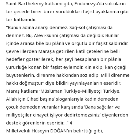
Saint Barthelemy katliamı gibi, Endonezya’da solcuların
bir gecede birer birer vuruldukları faşist ayaklanma gibi
bir katliamdır.
“Bunun adına anarşi denmez. Sağ-sol çatışması da
denmez. Bu, Alevi-Sünni çatışması da değildir. Bunlar
içinde aransa bile bu plânlı ve örgütlü bir faşist saldırıdır.
Çevre illerden Maraş’a getirilen katil çetelerine belli
hedefler gösterilerek, her şeyi hesaplanan bir plânla
yürürlüğe konan bir faşist eylemdir. Kin ekip, kan çiçeği
büyütenlerin, direnme hakkından söz edip ‘Milli direnme
hakkı doğmuştur’ diye bildiri yayınlayanların eseridir.
Maraş katliamı ‘Müslüman Türkiye-Milliyetçi Türkiye,
Allah için Cihad başına’ sloganlarıyla kadın demeden,
çocuk demeden vuranlar karşısında ‘Bana sağcılar ve
milliyetçiler cinayet işliyor dedirtemezsiniz’ diyenlerden
destek görenlerin eseridir…” 4
Milletvekili Hüseyin DOĞAN’ın belirttiği gibi,