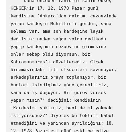
    “Daha önceden tanıdığı sanık Ökkeş 
KENGER’in 17. 12. 1978 Pazar günü 
kendisine ‘Ankara’dan geldim, cezaevinde 
yatan kardeşin Muhittin’i gördüm, sana 
selamı var, ama sen kardeşine layık 
değilsin; neden sağda solda dedikodu 
yapıp kardeşimin cezaevine girmesine 
onlar sebep oldu diyorsun, biz 
Kahramanmaraş’ı düzelteceğiz. Çiçek 
Sinemasındaki film ülkücüleri savunuyor, 
arkadaşlarımız oraya toplanıyor, biz 
bunları istediğimiz yöne çekebiliriz, 
sana da iş düşüyor. Bir görev versek 
yapar mısın?’ dediğini; kendisinin 
‘Kardeşimi yaktınız, beni de mi yakmak 
istiyorsunuz?’ diyerek bu teklifi kabul 
etmediğini ve yanından ayrıldığını; 18. 
12. 1978 Pazartesi günü eski belediye 