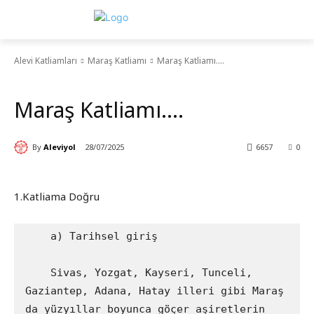
Alevi Katliamları
Maraş Katliamı
Maraş Katliamı....
Maraş Katliamı
Maraş Katliamı….
By
Aleviyol
28/07/2025
6657
0
1.Katliama Doğru
    a) Tarihsel giriş

    Sivas, Yozgat, Kayseri, Tunceli, 
Gaziantep, Adana, Hatay illeri gibi Maraş 
da yüzyıllar boyunca göçer aşiretlerin 