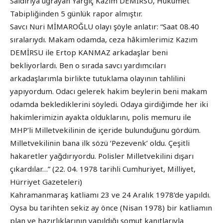
Saldırıya uğrayan Yargıç Kazım DEMİRSU, Hükümet
Tabipliğinden 5 günlük rapor almıştır.
Savcı Nuri MİMAROĞLU olayı şöyle anlatır: “Saat 08.40
sıralarıydı. Makam odamda, ceza hâkimlerimiz Kazım
DEMİRSU ile Ertop KANMAZ arkadaşlar beni
bekliyorlardı. Ben o sırada savcı yardımcıları
arkadaşlarımla birlikte tutuklama olayının tahlilini
yapıyordum. Odacı gelerek hakim beylerin beni makam
odamda beklediklerini söyledi. Odaya girdiğimde her iki
hakimlerimizin ayakta olduklarını, polis memuru ile
MHP’li Milletvekilinin de içeride bulunduğunu gördüm.
Milletvekilinin bana ilk sözü ‘Pezevenk’ oldu. Çeşitli
hakaretler yağdırıyordu. Polisler Milletvekilini dışarı
çıkardılar…” (22. 04. 1978 tarihli Cumhuriyet, Milliyet,
Hürriyet Gazeteleri)
Kahramanmaraş katliamı 23 ve 24 Aralık 1978’de yapıldı.
Oysa bu tarihten sekiz ay önce (Nisan 1978) bir katliamın
plan ve hazırlıklarının yapıldığı somut kanıtlarıyla