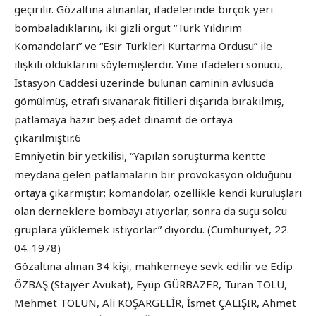
geçirilir. Gözaltına alınanlar, ifadelerinde birçok yeri
bombaladıklarını, iki gizli örgüt “Türk Yıldırım
Komandoları” ve “Esir Türkleri Kurtarma Ordusu” ile
ilişkili olduklarını söylemişlerdir. Yine ifadeleri sonucu,
İstasyon Caddesi üzerinde bulunan caminin avlusuda
gömülmüş, etrafı sıvanarak fitilleri dışarıda bırakılmış,
patlamaya hazır beş adet dinamit de ortaya
çıkarılmıştır.6
Emniyetin bir yetkilisi, “Yapılan soruşturma kentte
meydana gelen patlamaların bir provokasyon olduğunu
ortaya çıkarmıştır; komandolar, özellikle kendi kuruluşları
olan derneklere bombayı atıyorlar, sonra da suçu solcu
gruplara yüklemek istiyorlar” diyordu. (Cumhuriyet, 22.
04. 1978)
Gözaltına alınan 34 kişi, mahkemeye sevk edilir ve Edip
ÖZBAŞ (Stajyer Avukat), Eyüp GÜRBAZER, Turan TOLU,
Mehmet TOLUN, Ali KOŞARGELİR, İsmet ÇALIŞIR, Ahmet