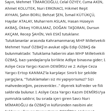
Sayın, Mehmet TİMARCIOĞLU, Celal ÖZYEY, Cuma AKIN,
Ahmet KOLUTEK, Nuri ERKINACI, Hikmet Reşit
AYHAN, Şahin BORU, Behzat ŞEN, İsmail KÜTÜKÇÜ,
Haydar ATALAY, Muharrem ASLAN, Hasan Hüseyin
AKBAŞ, Ökkeş YORULMAZ, DOĞAN TAŞORAN, Dursun
AKÇAM, Recep ŞAHİN, Veli ESKİ tutuklanır.
Tutuklananlar arasında Kahramanmaraş MHP Milletvekili
Mehmet Yusuf ÖZBAŞ’ın avukat oğlu Edip ÖZBAŞ da
bulunmaktadır. Tutuklama haberini alan MHP Milletvekili
ÖZBAŞ, bazı yandaşlarıyla birlikte Adliye binasına gider; I.
Asliye Ceza Yargıcı Kazım DEMİRSU ve 2. Asliye Ceza
Yargıcı Ertop KANMAZ’la karşılaşır. Sinirli bir şekilde
yargıçlara, “Tutuklamaları siz mi yapıyorsunuz? Sizi
mahvedeceğim, pezevenkler…” diyerek küfreder ve fiili
saldırıda bulunur. I. Asliye Ceza Yargıcı Kazım DEMİRSU’ya
yumrukla saldırır, bu sırada içeri giren Savcı Nuri
MİMAROĞLU da ÖZBAŞ’ın küfüründen nasibini alır.