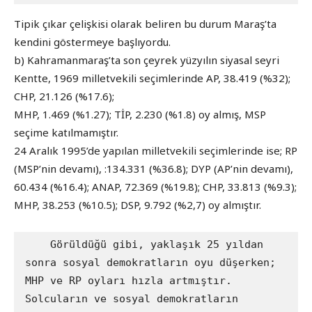
Tipik çıkar çelişkisi olarak beliren bu durum Maraş’ta
kendini göstermeye başlıyordu.
b) Kahramanmaraş’ta son çeyrek yüzyılın siyasal seyri
Kentte, 1969 milletvekili seçimlerinde AP, 38.419 (%32);
CHP, 21.126 (%17.6);
MHP, 1.469 (%1.27); TİP, 2.230 (%1.8) oy almış, MSP
seçime katılmamıştır.
24 Aralık 1995’de yapılan milletvekili seçimlerinde ise; RP
(MSP’nin devamı), :134.331 (%36.8); DYP (AP’nin devamı),
60.434 (%16.4); ANAP, 72.369 (%19.8); CHP, 33.813 (%9.3);
MHP, 38.253 (%10.5); DSP, 9.792 (%2,7) oy almıştır.
    Görüldüğü gibi, yaklaşık 25 yıldan 
sonra sosyal demokratların oyu düşerken; 
MHP ve RP oyları hızla artmıştır. 
Solcuların ve sosyal demokratların 