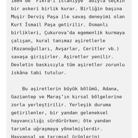
1864’de “Fıkra-i İslahiyye” adıyla seçkin 
bir askeri birlik kurar. Birliğin başına 
Muşir Derviş Paşa ile savaş deneyimi olan 
Kurt İsmail Paşa getirilir. Osmanlı 
birlikleri, Çukurova’da egemenlik kurmaya 
çalışan, kural tanımaz aşiretlerle 
(Kozanoğulları, Avşarlar, Ceritler vb.) 
savaşa girişirler. Aşiretler yenilir. 
Devletin baskısıyla tüm aşiretler zorunlu 
iskâna tabi tutulur.

    Bu aşiretlerin büyük bölümü, Adana, 
Gaziantep ve Maraş’ın kırsal bölgelerine 
zorla yerleştirilir. Yerleşik duruma 
getirilenler, bir yandan geleneksel 
hayvancılığı sürdürürken; öte yandan 
tarımla uğraşmaya yönelmişlerdir. 
Hayvansal ve tarımsal ürünlerini 