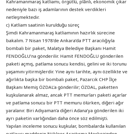
Kahramanmaraş katliamı, örgütlü, plânlı, ekonomik çıkar
nedeniyle bazı iş adamlarının destek verdikleri
netleşmektedir.
c) Katliam saatinin kurulduğu süreç
Şimdi Kahramanmaraş katliamının hazırlık sürecine
bakalım. 7 Nisan 1978’de Ankara’da PTT aracılığıyla
bombalı bir paket, Malatya Belediye Başkanı Hamit
FENDOĞLU’na gönderilir. Hamit FENDOĞLU gönderilen
paketi açmış, patlama sonucu kendisi, gelini ve iki torunu
yaşamını yitirmişlerdir. Yine aynı tarihte, aynı özellikte ve
ağırlıkta başka bir bombalı paket, Pazarcık CHP İlçe
Başkanı Memiş ÖZDAL’a gönderilir; ÖZDAL, paketten
kuşkulanarak almaz, ancak PTT memurları paketi açarlar
ve patlama sonucu bir PTT memuru ölürken, diğeri ağır
yaralanır. Biri Adıyaman’a diğeri Adana’ya gönderilen iki
ayrı paketin varlığından daha önce söz edilmişti.
Yapılan inceleme sonucu kuşkular, bombalarda kullanılan
patlayıcı maddenin Nükleer Araştırma Merkezinden