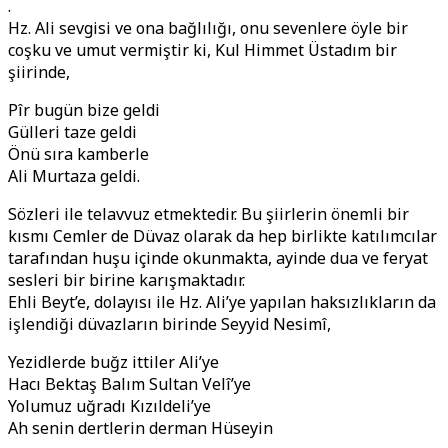
.
Hz. Ali sevgisi ve ona bağlılığı, onu sevenlere öyle bir
coşku ve umut vermiştir ki, Kul Himmet Üstadım bir
şiirinde,
Pîr bugün bize geldi
Gülleri taze geldi
Önü sıra kamberle
Ali Murtaza geldi.
Sözleri ile telavvuz etmektedir. Bu şiirlerin önemli bir
kısmı Cemler de Düvaz olarak da hep birlikte katılımcılar
tarafından huşu içinde okunmakta, ayinde dua ve feryat
sesleri bir birine karışmaktadır.
Ehli Beyt’e, dolayısı ile Hz. Ali’ye yapılan haksızlıkların da
işlendiği düvazların birinde Seyyid Nesimî,
Yezidlerde buğz ittiler Ali’ye
Hacı Bektaş Balım Sultan Velî’ye
Yolumuz uğradı Kızıldeli’ye
Ah senin dertlerin derman Hüseyin