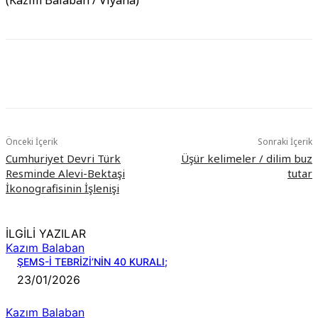
(Kazim Balaban / Viyana)
Önceki İçerik
Sonraki İçerik
Cumhuriyet Devri Türk
Üşür kelimeler / dilim buz
Resminde Alevi-Bektaşi
tutar
İkonografisinin İşlenişi
İLGİLİ YAZILAR
Kazım Balaban
ŞEMS-İ TEBRİZİ’NİN 40 KURALI;
23/01/2026
Kazım Balaban