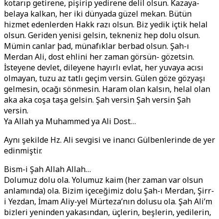
kotarıp getirene, pişirip yedirene delil olsun. Kazaya-
belaya kalkan, her iki dünyada güzel mekan. Bütün
hizmet edenlerden Hakk razı olsun. Biz yedik içtik helal
olsun. Geriden yenisi gelsin, tekneniz hep dolu olsun.
Mümin canlar þad, münafıklar berbad olsun. Şah-ı
Merdan Ali, dost ehlini her zaman görsün- gözetsin.
İsteyene devlet, dileyene hayırlı evlat, her yuvaya acısı
olmayan, tuzu az tatlı geçim versin. Gülen göze gözyaşı
gelmesin, ocağı sönmesin. Haram olan kalsın, helal olan
aka aka coşa taşa gelsin. Şah versin Şah versin Şah
versin.
Ya Allah ya Muhammed ya Ali Dost…
Aynı şekilde Hz. Ali sevgisi ve inancı Gülbenlerinde de yer
edinmiştir.
Bism-i Şah Allah Allah…
Dolumuz dolu ola. Yolumuz kaim (her zaman var olsun
anlamında) ola. Bizim içeceğimiz dolu Şah-ı Merdan, Şirr-
i Yezdan, İmam Aliy-yel Mürteza’nın dolusu ola. Şah Ali’m
bizleri yeninden yakasından, üçlerin, beşlerin, yedilerin,