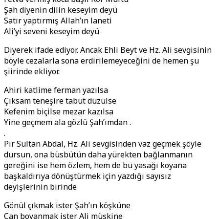
Şah diyenin dilin keseyim deyü
Satır yaptırmış Allah’ın laneti
Ali’yi seveni keseyim deyü
Diyerek ifade ediyor. Ancak Ehli Beyt ve Hz. Ali sevgisinin
böyle cezalarla sona erdirilemeyeceğini de hemen şu
şiirinde ekliyor.
Ahiri katlime ferman yazılsa
Çıksam teneşire tabut düzülse
Kefenim biçilse mezar kazılsa
Yine geçmem ala gözlü Şah’ımdan .
.
Pir Sultan Abdal, Hz. Ali sevgisinden vaz geçmek şöyle
dursun, ona büsbütün daha yürekten bağlanmanın
gereğini ise hem özlem, hem de bu yasağı koyana
başkaldırıya dönüştürmek için yazdığı sayısız
deyişlerinin birinde
Gönül çıkmak ister Şah’ın köşküne
Can boyanmak ister Ali müşkine