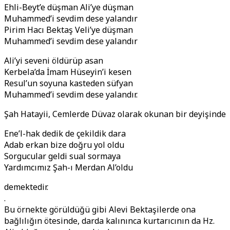
Ehli-Beyt’e düşman Ali’ye düşman
Muhammed’i sevdim dese yalandır
Pirim Hacı Bektaş Veli’ye düşman
Muhammed’i sevdim dese yalandır
Ali’yi seveni öldürüp asan
Kerbela’da İmam Hüseyin’i kesen
Resul’un soyuna kasteden süfyan
Muhammed’i sevdim dese yalandır.
Şah Hatayii, Cemlerde Düvaz olarak okunan bir deyişinde
Ene’l-hak dedik de çekildik dara
Adab erkan bize doğru yol oldu
Sorgucular geldi sual sormaya
Yardımcımız Şah-ı Merdan Al’oldu
demektedir.
.
Bu örnekte görüldüğü gibi Alevi Bektaşilerde ona
bağlılığın ötesinde, darda kalınınca kurtarıcının da Hz.