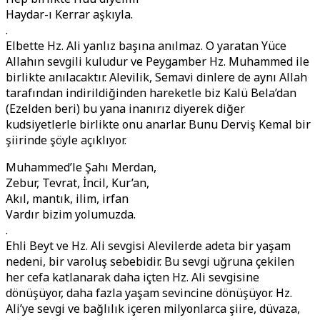
Haydar-ı Kerrar aşkıyla.
.
Elbette Hz. Ali yanlız başına anılmaz. O yaratan Yüce
Allahın sevgili kuludur ve Peygamber Hz. Muhammed ile
birlikte anılacaktır. Alevilik, Semavi dinlere de aynı Allah
tarafından indirildiğinden hareketle biz Kalü Bela’dan
(Ezelden beri) bu yana inanırız diyerek diğer
kudsiyetlerle birlikte onu anarlar. Bunu Derviş Kemal bir
şiirinde şöyle açıklıyor.
Muhammed’le Şahı Merdan,
Zebur, Tevrat, İncil, Kur’an,
Akıl, mantık, ilim, irfan
Vardır bizim yolumuzda.
.
Ehli Beyt ve Hz. Ali sevgisi Alevilerde adeta bir yaşam
nedeni, bir varoluş sebebidir. Bu sevgi uğruna çekilen
her cefa katlanarak daha içten Hz. Ali sevgisine
dönüşüyor, daha fazla yaşam sevincine dönüşüyor. Hz.
Ali’ye sevgi ve bağlılık içeren milyonlarca şiire, düvaza,