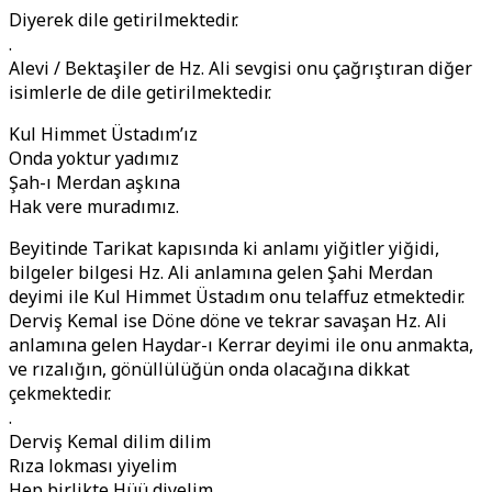
Diyerek dile getirilmektedir.
.
Alevi / Bektaşiler de Hz. Ali sevgisi onu çağrıştıran diğer
isimlerle de dile getirilmektedir.
Kul Himmet Üstadım’ız
Onda yoktur yadımız
Şah-ı Merdan aşkına
Hak vere muradımız.
Beyitinde Tarikat kapısında ki anlamı yiğitler yiğidi,
bilgeler bilgesi Hz. Ali anlamına gelen Şahi Merdan
deyimi ile Kul Himmet Üstadım onu telaffuz etmektedir.
Derviş Kemal ise Döne döne ve tekrar savaşan Hz. Ali
anlamına gelen Haydar-ı Kerrar deyimi ile onu anmakta,
ve rızalığın, gönüllülüğün onda olacağına dikkat
çekmektedir.
.
Derviş Kemal dilim dilim
Rıza lokması yiyelim
Hep birlikte Hüü diyelim