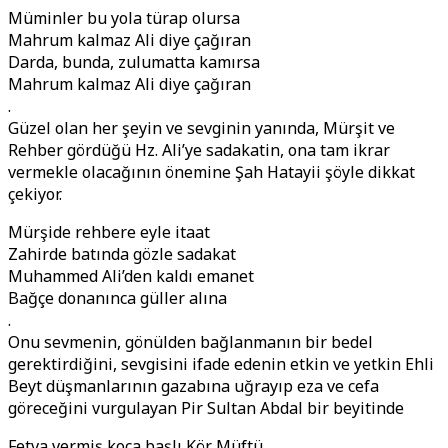
Müminler bu yola türap olursa
Mahrum kalmaz Ali diye çağıran
Darda, bunda, zulumatta kamırsa
Mahrum kalmaz Ali diye çağıran
.
Güzel olan her şeyin ve sevginin yanında, Mürşit ve
Rehber gördüğü Hz. Ali’ye sadakatin, ona tam ikrar
vermekle olacağının önemine Şah Hatayii şöyle dikkat
çekiyor.
Mürşide rehbere eyle itaat
Zahirde batında gözle sadakat
Muhammed Ali’den kaldı emanet
Bağçe donanınca güller alına
.
Onu sevmenin, gönülden bağlanmanın bir bedel
gerektirdiğini, sevgisini ifade edenin etkin ve yetkin Ehli
Beyt düşmanlarının gazabına uğrayıp eza ve cefa
göreceğini vurgulayan Pir Sultan Abdal bir beyitinde
Fetva vermiş koca başlı Kör Müftü