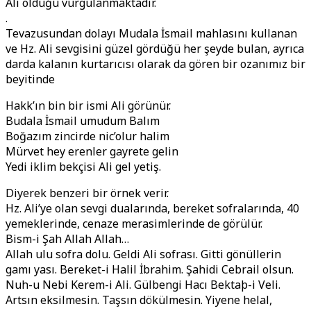
Ali olduğu vurgulanmaktadır.
.
Tevazusundan dolayı Mudala İsmail mahlasını kullanan
ve Hz. Ali sevgisini güzel gördüğü her şeyde bulan, ayrıca
darda kalanın kurtarıcısı olarak da gören bir ozanımız bir
beyitinde
Hakk’ın bin bir ismi Ali görünür.
Budala İsmail umudum Balım
Boğazım zincirde nic’olur halim
Mürvet hey erenler gayrete gelin
Yedi iklim bekçisi Ali gel yetiş.
Diyerek benzeri bir örnek verir.
Hz. Ali’ye olan sevgi dualarında, bereket sofralarında, 40
yemeklerinde, cenaze merasimlerinde de görülür.
Bism-i Şah Allah Allah…
Allah ulu sofra dolu. Geldi Ali sofrası. Gitti gönüllerin
gamı yası. Bereket-i Halil İbrahim. Şahidi Cebrail olsun.
Nuh-u Nebi Kerem-i Ali. Gülbengi Hacı Bektaþ-i Veli.
Artsın eksilmesin. Taşsın dökülmesin. Yiyene helal,