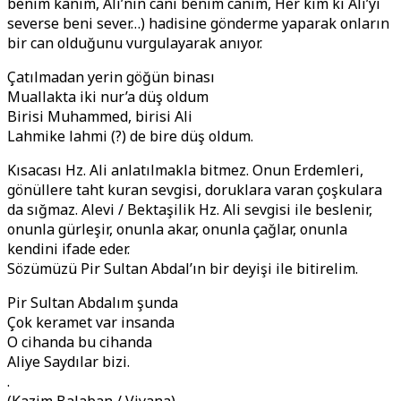
benim kanım, Ali’nin canı benim canım, Her kim ki Ali’yi
severse beni sever…) hadisine gönderme yaparak onların
bir can olduğunu vurgulayarak anıyor.
Çatılmadan yerin göğün binası
Muallakta iki nur’a düş oldum
Birisi Muhammed, birisi Ali
Lahmike lahmi (?) de bire düş oldum.
Kısacası Hz. Ali anlatılmakla bitmez. Onun Erdemleri,
gönüllere taht kuran sevgisi, doruklara varan çoşkulara
da sığmaz. Alevi / Bektaşilik Hz. Ali sevgisi ile beslenir,
onunla gürleşir, onunla akar, onunla çağlar, onunla
kendini ifade eder.
Sözümüzü Pir Sultan Abdal’ın bir deyişi ile bitirelim.
Pir Sultan Abdalım şunda
Çok keramet var insanda
O cihanda bu cihanda
Aliye Saydılar bizi.
.