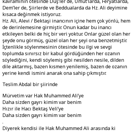
kavramının ötesinde Düş’ler de, Umut’larda, Feryatlarda,
Dem’ler de, Şiirlerde ve Beddualarda da Hz. Ali deyimine
kısaca değinmek istiyoruz.
Hz. Ali, Alevi / Bektaşi inancının içine hem çok yönlü, hem
de derinlemesine girmiştir. Onun kadar bu inancı
etkileyen belki de hiç bir veri yoktur. Onlar güzel olan her
şeyde onu görmüş, güzel olan her şeyi ona benzetmiştir.
İçtenlikle söylenmesinin ötesinde bu ilgi ve sevgi
toplumda sınırsız bir kabul gördüğünden her ozanın
söylediğini, kendi söylemiş gibi nesilden nesile, dilden
dile aktarmış, bazen kısmen yenilemiş, bazen de ozanın
yerine kendi ismini anarak ona sahip çıkmıştır.
Teslim Abdal bir şiirinde
Mürvetim var Hak Muhammed Ali’ye
Daha sizden gayrı kimim var benim
Hızır ile Hacı Bektaş Veli’ye
Daha sizden gayrı kimim var benim
.
Diyerek kendisi ile Hak Muhammed Ali arasında ki