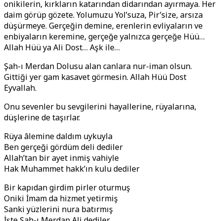
onikilerin, kırkların katarından didarından ayırmaya. Her
daim görüp gözete. Yolumuzu Yol’suza, Pir’size, arsıza
düşürmeye. Gerçeğin demine, erenlerin evliyaların ve
enbiyaların keremine, gerçeğe yalnızca gerçeğe Hüü…
Allah Hüü ya Ali Dost… Aşk ile…
Şah-ı Merdan Dolusu alan canlara nur-iman olsun.
Gittiği yer gam kasavet görmesin. Allah Hüü Dost
Eyvallah.
Onu sevenler bu sevgilerini hayallerine, rüyalarına,
düşlerine de taşırlar.
Rüya âlemine daldım uykuyla
Ben gerçeği gördüm deli dediler
Allah’tan bir ayet inmiş vahiyle
Hak Muhammet hakk’ın kulu dediler
Bir kapıdan girdim pirler oturmuş
Oniki İmam da hizmet yetirmiş
Sanki yüzlerini nura batırmış
İşte Şah-ı Merdan Ali dediler