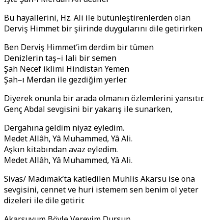
Bu hayallerini, Hz. Ali ile bütünleştirenlerden olan
Derviş Himmet bir şiirinde duygularını dile getirirken
Ben Derviş Himmet’im derdim bir tümen
Denizlerin taş–i lali bir semen
Şah Necef iklimi Hindistan Yemen
Şah–ı Merdan ile gezdiğim yerler.
Diyerek onunla bir arada olmanın özlemlerini yansıtır.
Genç Abdal sevgisini bir yakarış ile sunarken,
Dergahına geldim niyaz eyledim.
Medet Allâh, Yâ Muhammed, Yâ Ali.
Aşkın kitabından avaz eyledim.
Medet Allâh, Yâ Muhammed, Yâ Ali.
Sivas/ Madımak’ta katledilen Muhlis Akarsu ise ona
sevgisini, cennet ve huri istemem sen benim ol yeter
dizeleri ile dile getirir.
Akarsuyum Böyle Vereyim Dursun