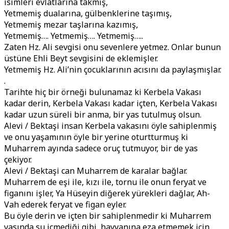
isimleri evlatlarına takmış,
Yetmemiş dualarına, gülbenklerine taşımış,
Yetmemiş mezar taşlarına kazımış,
Yetmemiş…. Yetmemiş…. Yetmemiş…..
Zaten Hz. Ali sevgisi onu sevenlere yetmez. Onlar bunun
üstüne Ehli Beyt sevgisini de eklemişler.
Yetmemiş Hz. Ali’nin çocuklarının acısını da paylaşmışlar.
.
Tarihte hiç bir örneği bulunamaz ki Kerbela Vakası
kadar derin, Kerbela Vakası kadar içten, Kerbela Vakası
kadar uzun süreli bir anma, bir yas tutulmuş olsun.
Alevi / Bektaşi insan Kerbela vakasını öyle sahiplenmiş
ve onu yaşamının öyle bir yerine oturtturmuş ki
Muharrem ayında sadece oruç tutmuyor, bir de yas
çekiyor.
Alevi / Bektaşi can Muharrem de karalar bağlar.
Muharrem de eşi ile, kızı ile, tornu ile onun feryat ve
figanını işler, Ya Hüseyin diğerek yürekleri dağlar, Ah-
Vah ederek feryat ve figan eyler.
Bu öyle derin ve içten bir sahiplenmedir ki Muharrem
yasında su içmediği gibi, hayvanına eza etmemek için