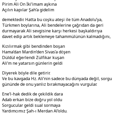
Pirim Ali On İki’imam aşkına
Açılın kapılar Şah’a gidelim
demektedir. Hatta bu coşku ateşi ile tüm Anadolu’ya,
Türkmen boylarına, Ali bendelerine çağrıdan da geri
durmayarak Ali sevgisine karşı herkesi başkaldırıya
davet edip artık beklemeye tahammülünün kalmadığını,
Kızılırmak gibi bendinden boşan
Hama’dan Mardin’den Sivas’a döşen
Düldül eğerlendi Zülfikar kuşan
Ali’m ne yatarsın günlerin geldi
Diyerek böyle dile getirir.
Ve bu kavgada Hz. Ali’nin sadece bu dünyada değil, sorgu
gününde de onu yanlız bırakmayacağını vurgular.
Ene’l-hak dedik de çekildik dara
Adab erkan bize doğru yol oldu
Sorgucular geldi sual sormaya
Yardımcımız Şah-ı Merdan Al’oldu.