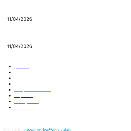
Bacıyan-ı Rum Kadıncık Ana
11/04/2026
Aleviler ve Abdallar
11/04/2026
Güncel Bölümler
Şiir
218
Pir Sultan Abdal
206
Nefesler
188
Serbest Kürsü
172
Kitap Tanıtım
166
Arşiv
145
Aleviyol
121
Atatürk
111
Bize yazın:
sosyalmedya@aleviyol.de