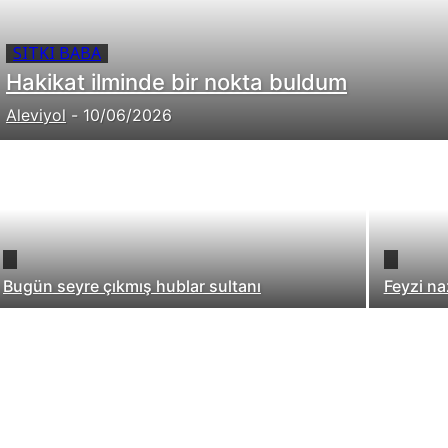
SITKI BABA
Hakikat ilminde bir nokta buldum
Aleviyol
-
10/06/2026
Bugün seyre çıkmış hublar sultanı
Feyzi na