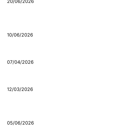
20/06/2026
MÜZİK DİNLE
Sende başını alıp Gitme
10/06/2026
Ben feleğin şu çarkına, çomak sokarım
07/04/2026
Düşmüş işportalara sevda gibi sevdalar
12/03/2026
VİDEO İZLE
Kerbela Alevilerin Dinmeyen Acısı
05/06/2026