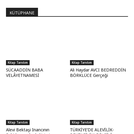
KÜTÜPHANE
Kitap Tanıtım
Kitap Tanıtım
SÜCAADDİN BABA
Ali Haydar AVCI BEDREDDİN
VELÂYETNAMESİ
BÖRKLÜCE Gerçeği
Kitap Tanıtım
Kitap Tanıtım
Alevi Bektaşi Inancının
TÜRKİYE’DE ALEVİLİK-