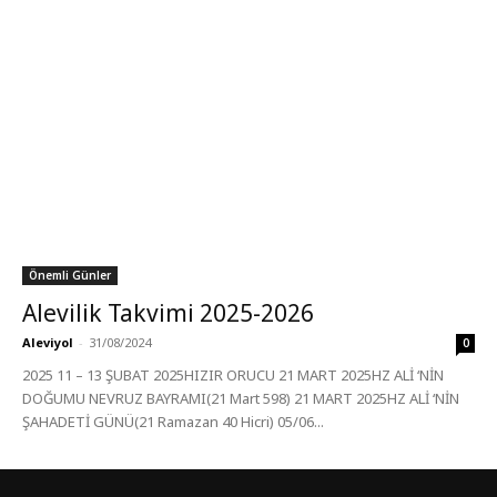
Önemli Günler
Alevilik Takvimi 2025-2026
Aleviyol
-
31/08/2024
0
2025 11 – 13 ŞUBAT 2025HIZIR ORUCU 21 MART 2025HZ ALİ ‘NİN
DOĞUMU NEVRUZ BAYRAMI(21 Mart 598) 21 MART 2025HZ ALİ ‘NİN
ŞAHADETİ GÜNÜ(21 Ramazan 40 Hicri) 05/06...