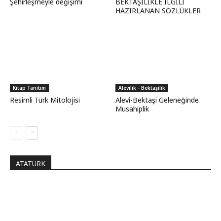
Şehirleşmeyle değişimi
BEKTAŞİLİKLE İLGİLİ
HAZIRLANAN SÖZLÜKLER
Kitap Tanıtım
Alevilik - Bektaşilik
Resimli Türk Mitolojisi
Alevi-Bektaşi Geleneğinde
Musahiplik
ATATÜRK