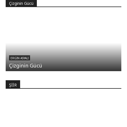
Çizginin Gücü
ERGIN ASYALI
Çizginin Gücü
ŞİİR