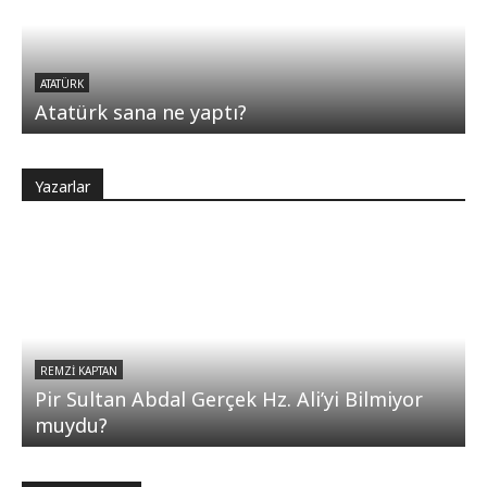
ATATÜRK
Atatürk sana ne yaptı?
Yazarlar
REMZI KAPTAN
Pir Sultan Abdal Gerçek Hz. Ali’yi Bilmiyor
muydu?