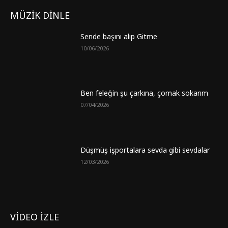
MÜZİK DİNLE
Sende başını alıp Gitme
10/06/2026
Ben feleğin şu çarkına, çomak sokarım
07/04/2026
Düşmüş işportalara sevda gibi sevdalar
12/03/2026
VİDEO İZLE