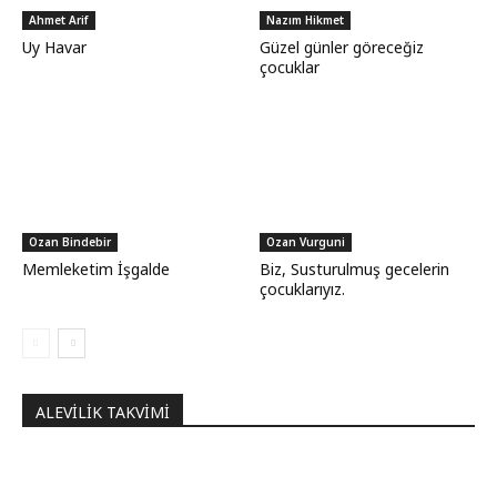
Ahmet Arif
Nazım Hikmet
Uy Havar
Güzel günler göreceğiz
çocuklar
Ozan Bindebir
Ozan Vurguni
Memleketim İşgalde
Biz, Susturulmuş gecelerin
çocuklarıyız.
ALEVILIK TAKVIMI