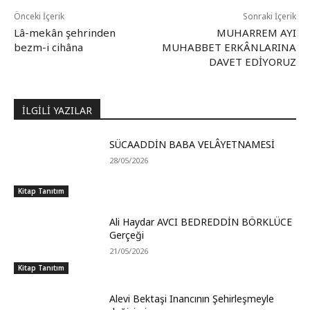
Önceki İçerik
Sonraki İçerik
Lâ-mekân şehrinden
MUHARREM AYI
bezm-i cihâna
MUHABBET ERKÂNLARINA
DAVET EDİYORUZ
İLGİLİ YAZILAR
SÜCAADDİN BABA VELÂYETNAMESİ
28/05/2026
Kitap Tanıtım
Ali Haydar AVCI BEDREDDİN BÖRKLÜCE
Gerçeği
21/05/2026
Kitap Tanıtım
Alevi Bektaşi Inancının Şehirleşmeyle