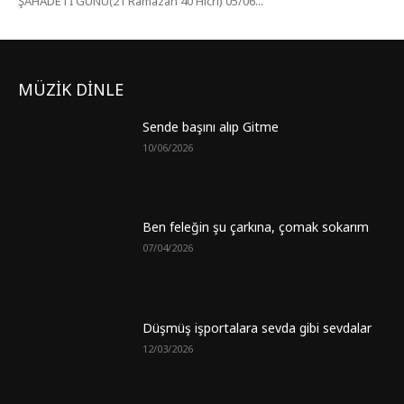
ŞAHADETİ GÜNÜ(21 Ramazan 40 Hicri) 05/06...
MÜZİK DİNLE
Sende başını alıp Gitme
10/06/2026
Ben feleğin şu çarkına, çomak sokarım
07/04/2026
Düşmüş işportalara sevda gibi sevdalar
12/03/2026