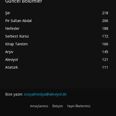
Güncel Bölümler
Şiir
218
Pir Sultan Abdal
206
Nefesler
188
Serbest Kürsü
172
Kitap Tanıtım
166
Arşiv
145
Aleviyol
121
Atatürk
111
Bize yazın:
sosyalmedya@aleviyol.de
Amaçlarımız
İletişim
Yayın İlkelerimiz