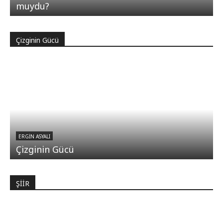
muydu?
Çizginin Gücü
ERGIN ASYALI
Çizginin Gücü
ŞİİR