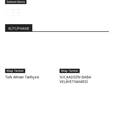
Serbest Kürsü
KÜTÜPHANE
Kitap Tanıtım
Kitap Tanıtım
Türk Alman Tarihçesi
SÜCAADDİN BABA
VELÂYETNAMESİ