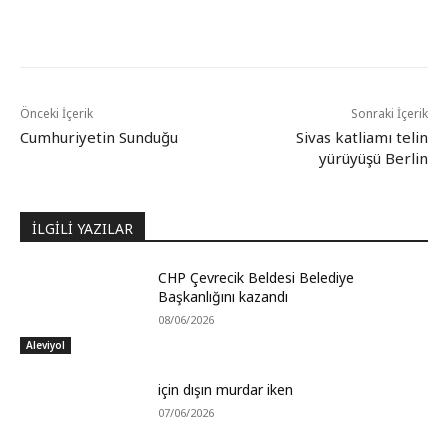
Önceki İçerik
Sonraki İçerik
Cumhuriyetin Sunduğu
Sivas katliamı telin
yürüyüşü Berlin
İLGİLİ YAZILAR
CHP Çevrecik Beldesi Belediye
Başkanlığını kazandı
08/06/2026
Aleviyol
için dışın murdar iken
07/06/2026