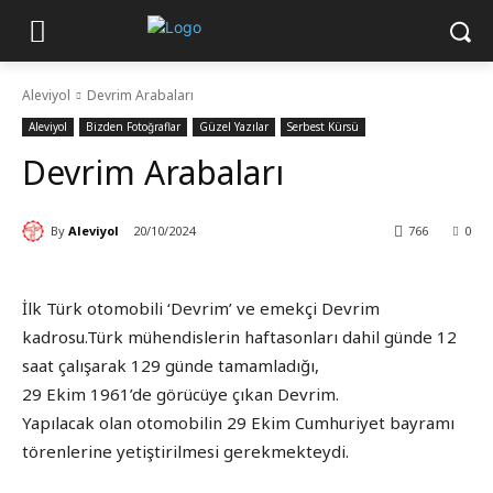
Aleviyol
Devrim Arabaları
Aleviyol
Bizden Fotoğraflar
Güzel Yazılar
Serbest Kürsü
Devrim Arabaları
By
Aleviyol
20/10/2024
766
0
İlk Türk otomobili ‘Devrim’ ve emekçi Devrim
kadrosu.Türk mühendislerin haftasonları dahil günde 12
saat çalışarak 129 günde tamamladığı,
29 Ekim 1961’de görücüye çıkan Devrim.
Yapılacak olan otomobilin 29 Ekim Cumhuriyet bayramı
törenlerine yetiştirilmesi gerekmekteydi.