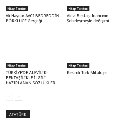
Kitap Tanıtım
Kitap Tanıtım
Ali Haydar AVCI BEDREDDİN
Alevi Bektaşi Inancının
BÖRKLÜCE Gerçeği
Şehirleşmeyle değişimi
Kitap Tanıtım
Kitap Tanıtım
TÜRKİYE’DE ALEVİLİK-
Resimli Türk Mitolojisi
BEKTAŞİLİKLE İLGİLİ
HAZIRLANAN SÖZLÜKLER
ATATÜRK