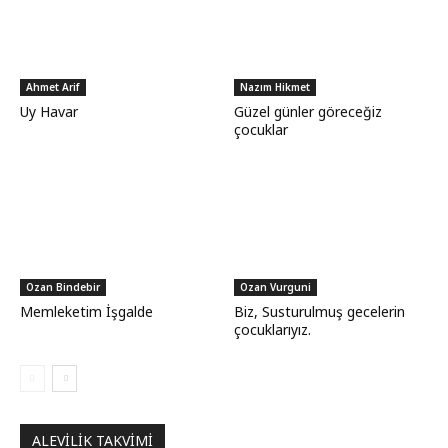
Ahmet Arif
Nazım Hikmet
Uy Havar
Güzel günler göreceğiz
çocuklar
Ozan Bindebir
Ozan Vurguni
Memleketim İşgalde
Biz, Susturulmuş gecelerin
çocuklarıyız.
ALEVILIK TAKVIMI