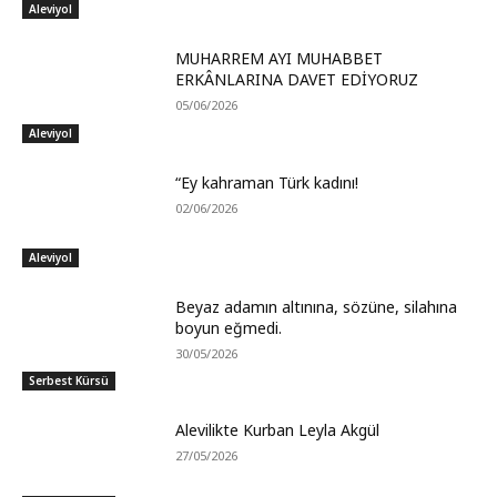
Aleviyol
MUHARREM AYI MUHABBET
ERKÂNLARINA DAVET EDİYORUZ
05/06/2026
Aleviyol
“Ey kahraman Türk kadını!
02/06/2026
Aleviyol
Beyaz adamın altınına, sözüne, silahına
boyun eğmedi.
30/05/2026
Serbest Kürsü
Alevilikte Kurban Leyla Akgül
27/05/2026