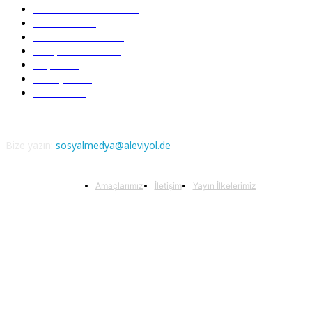
Pir Sultan Abdal
206
Nefesler
188
Serbest Kürsü
172
Kitap Tanıtım
166
Arşiv
145
Aleviyol
121
Atatürk
111
Bize yazın:
sosyalmedya@aleviyol.de
Amaçlarımız
İletişim
Yayın İlkelerimiz