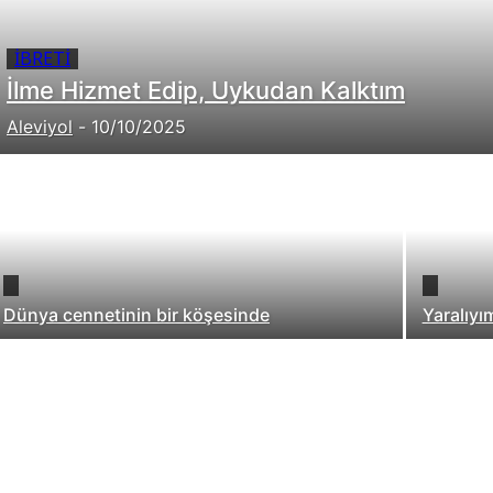
İBRETI
İlme Hizmet Edip, Uykudan Kalktım
Aleviyol
-
10/10/2025
Dünya cennetinin bir köşesinde
Yaralıyı