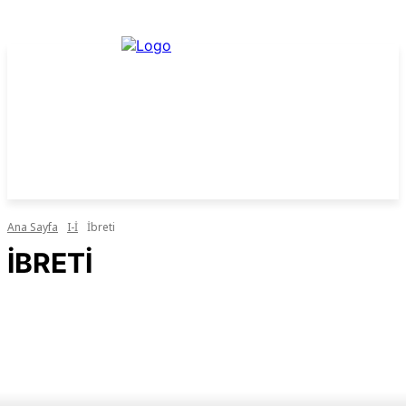
Ana Sayfa
I-İ
İbreti
İBRETI