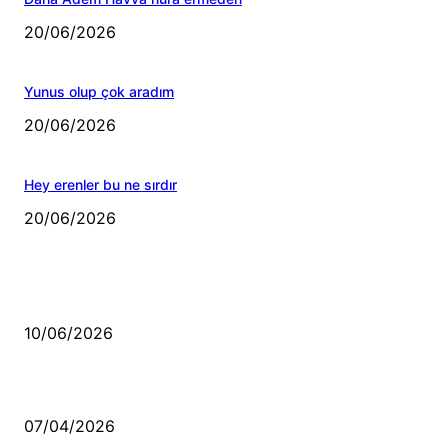
20/06/2026
Yunus olup çok aradım
20/06/2026
Hey erenler bu ne sırdır
20/06/2026
MÜZİK DİNLE
Sende başını alıp Gitme
10/06/2026
Ben feleğin şu çarkına, çomak sokarım
07/04/2026