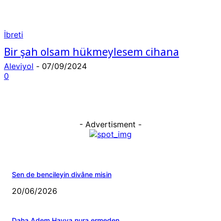
İbreti
Bir şah olsam hükmeylesem cihana
Aleviyol
-
07/09/2024
0
- Advertisment -
Sen de bencileyin divâne misin
20/06/2026
Daha Adem Havva nura ermeden