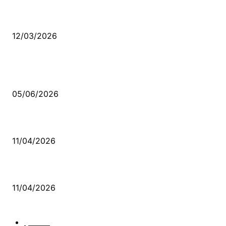
Düşmüş işportalara sevda gibi sevdalar
12/03/2026
VİDEO İZLE
Kerbela Alevilerin Dinmeyen Acısı
05/06/2026
Bacıyan-ı Rum Kadıncık Ana
11/04/2026
Aleviler ve Abdallar
11/04/2026
Güncel Bölümler
Şiir
218