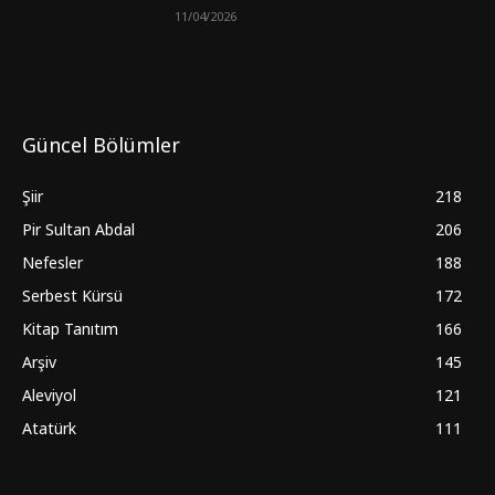
11/04/2026
Güncel Bölümler
Şiir
218
Pir Sultan Abdal
206
Nefesler
188
Serbest Kürsü
172
Kitap Tanıtım
166
Arşiv
145
Aleviyol
121
Atatürk
111