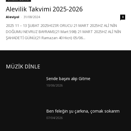
Alevilik Takvimi 2025-2026
Aleviyol
-
31/08/2024
0
2025 11 – 13 ŞUBAT 2025HIZIR ORUCU 21 MART 2025HZ ALİ ‘NİN
DOĞUMU NEVRUZ BAYRAMI(21 Mart 598) 21 MART 2025HZ ALİ ‘NİN
ŞAHADETİ GÜNÜ(21 Ramazan 40 Hicri) 05/06...
MÜZİK DİNLE
Sende başını alıp Gitme
10/06/2026
Ben feleğin şu çarkına, çomak sokarım
07/04/2026