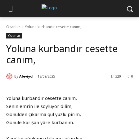
Ozanlar
Yoluna kurbandır cesette canım,
Ozanlar
Yoluna kurbandır cesette
canım,
By
Aleviyol
18/09/2025
320
0
Yoluna kurbandır cesette canım,
Senin emrin ile söylüyor dilim,
Gönülden çıkarma gül yüzlü pirim,
Gönüle karışan yâre kurbanım.
Karıştın gönlüme dalgam coşurdun,