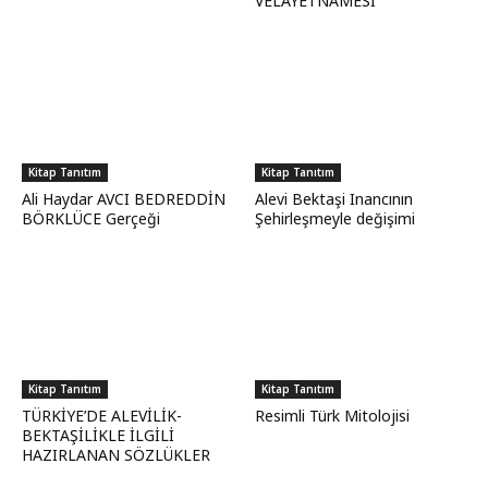
VELÂYETNAMESİ
Kitap Tanıtım
Kitap Tanıtım
Ali Haydar AVCI BEDREDDİN
Alevi Bektaşi Inancının
BÖRKLÜCE Gerçeği
Şehirleşmeyle değişimi
Kitap Tanıtım
Kitap Tanıtım
TÜRKİYE’DE ALEVİLİK-
Resimli Türk Mitolojisi
BEKTAŞİLİKLE İLGİLİ
HAZIRLANAN SÖZLÜKLER