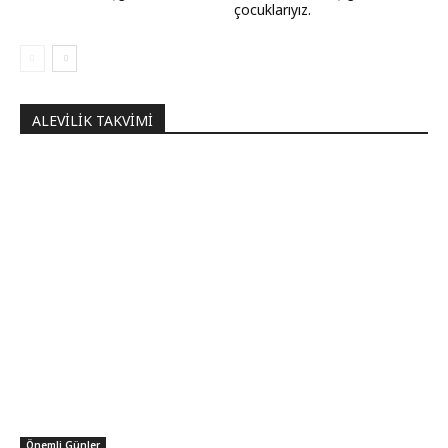
çocuklarıyız.
ALEVILIK TAKVIMI
Önemli Günler