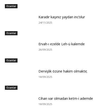
Ozanlar
Karadır kaşınız yaydan inc’olur
24/11/2025
Ozanlar
Ervah-ı ezelde Leh-ü kalemde
26/09/2025
Ozanlar
Dervişlik özüne hakim olmaktır,
18/09/2025
Ozanlar
Cihan var olmadan ketm-i ademde
18/09/2025