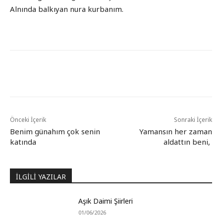
Alnında balkıyan nura kurbanım.
Önceki İçerik
Sonraki İçerik
Benim günahım çok senin
Yamansın her zaman
katında
aldattın beni,
İLGİLİ YAZILAR
Aşık Daimi Şiirleri
01/06/2026