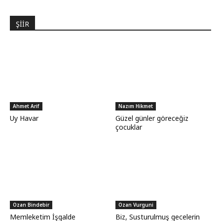
ŞİİR
Ahmet Arif
Nazım Hikmet
Uy Havar
Güzel günler göreceğiz
çocuklar
Ozan Bindebir
Ozan Vurguni
Memleketim İşgalde
Biz, Susturulmuş gecelerin