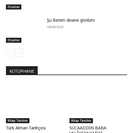
Ozanlar
Şu Benim divane gönlüm
18/09/2025
Ozanlar
KÜTÜPHANE
Kitap Tanıtım
Kitap Tanıtım
Türk Alman Tarihçesi
SÜCAADDİN BABA