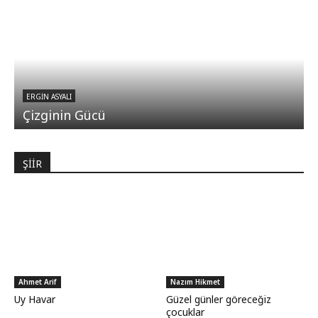
ERGIN ASYALI
Çizginin Gücü
ŞİİR
Ahmet Arif
Nazım Hikmet
Uy Havar
Güzel günler göreceğiz
çocuklar