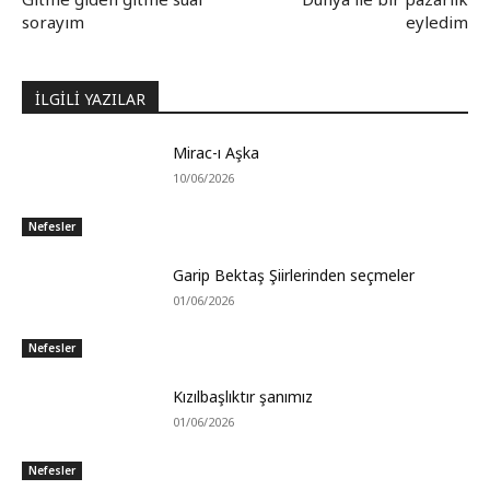
sorayım
eyledim
İLGİLİ YAZILAR
Mirac-ı Aşka
10/06/2026
Nefesler
Garip Bektaş Şiirlerinden seçmeler
01/06/2026
Nefesler
Kızılbaşlıktır şanımız
01/06/2026
Nefesler