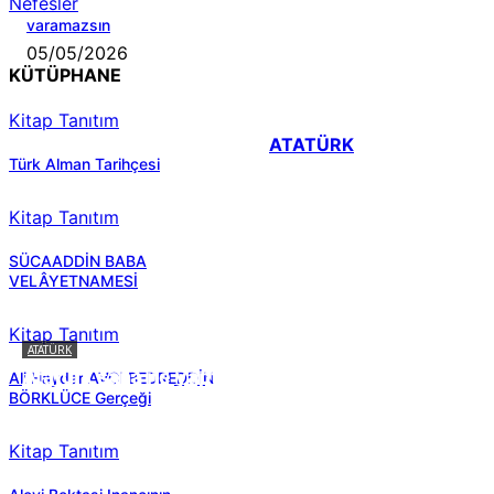
Nefesler
varamazsın
05/05/2026
KÜTÜPHANE
Kitap Tanıtım
ATATÜRK
Türk Alman Tarihçesi
Kitap Tanıtım
SÜCAADDİN BABA
VELÂYETNAMESİ
Kitap Tanıtım
ATATÜRK
Atatürk sana ne yaptı?
Ali Haydar AVCI BEDREDDİN
BÖRKLÜCE Gerçeği
Kitap Tanıtım