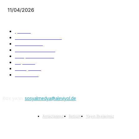
11/04/2026
Güncel Bölümler
Şiir
218
Pir Sultan Abdal
206
Nefesler
188
Serbest Kürsü
172
Kitap Tanıtım
166
Arşiv
145
Aleviyol
121
Atatürk
111
Bize yazın:
sosyalmedya@aleviyol.de
Amaçlarımız
İletişim
Yayın İlkelerimiz