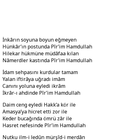
İnkârın soyuna boyun eğmeyen
Hünkâr’ın postunda Pîr’im Hamdullah
Hilekar hükmüne müdâfaa kılan
Nâmerdler kastında Pîr’im Hamdullah
İdam sehpasını kurdular tamam
Yalan iftirâya uğradı imâm
Canını yoluna eyledi ikrâm
İkrâr-ı ahdinde Pîr’im Hamdullah
Daim ceng eyledi Hakk’a kör ile
Amasya’ya hicret etti zor ile
Keder bucağında ömrü zâr ile
Hasret nefesinde Pîr’im Hamdullah
Nutku ilm-i ledûn mürşîd-i merdân