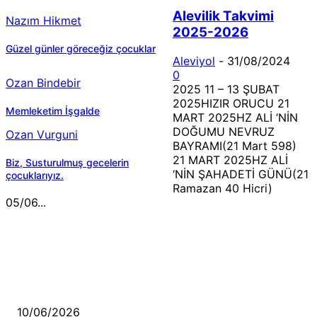
Alevilik Takvimi
Nazım Hikmet
2025-2026
Güzel günler göreceğiz çocuklar
Aleviyol
-
31/08/2024
0
Ozan Bindebir
2025 11 – 13 ŞUBAT
2025HIZIR ORUCU 21
Memleketim İşgalde
MART 2025HZ ALİ ‘NİN
DOĞUMU NEVRUZ
Ozan Vurguni
BAYRAMI(21 Mart 598)
21 MART 2025HZ ALİ
Biz, Susturulmuş gecelerin
‘NİN ŞAHADETİ GÜNÜ(21
çocuklarıyız.
Ramazan 40 Hicri)
05/06...
MÜZİK DİNLE
Sende başını alıp Gitme
10/06/2026