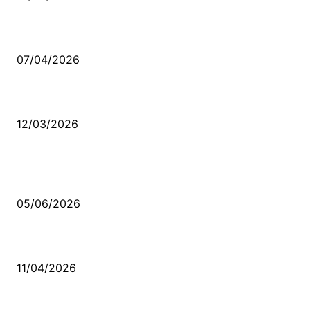
Ben feleğin şu çarkına, çomak sokarım
07/04/2026
Düşmüş işportalara sevda gibi sevdalar
12/03/2026
VİDEO İZLE
Kerbela Alevilerin Dinmeyen Acısı
05/06/2026
Bacıyan-ı Rum Kadıncık Ana
11/04/2026
Aleviler ve Abdallar