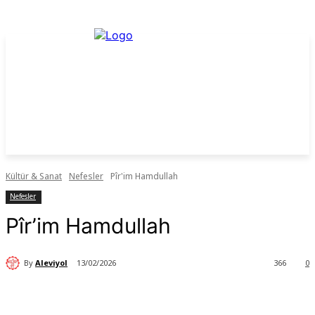
Kültür & Sanat
Nefesler
Pîr'im Hamdullah
Nefesler
Pîr’im Hamdullah
By
Aleviyol
13/02/2026
366
0