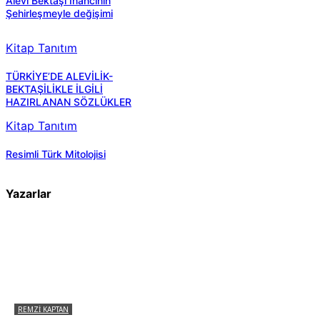
Alevi Bektaşi Inancının
Şehirleşmeyle değişimi
Kitap Tanıtım
TÜRKİYE’DE ALEVİLİK-
BEKTAŞİLİKLE İLGİLİ
HAZIRLANAN SÖZLÜKLER
Kitap Tanıtım
Resimli Türk Mitolojisi
Yazarlar
REMZI KAPTAN