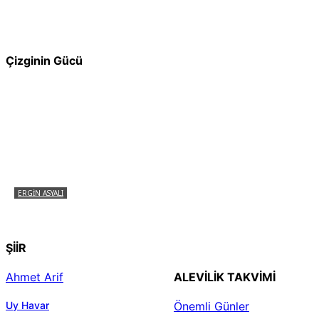
Pir Sultan Abdal Gerçek Hz. Ali’yi Bilmiyor
muydu?
Çizginin Gücü
ERGIN ASYALI
Çizginin Gücü
ŞİİR
Ahmet Arif
ALEVILIK TAKVIMI
Uy Havar
Önemli Günler