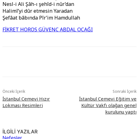
Nesl-i Ali Şâh-ı şehîd-i nûr’dan
Halimî’yi dûr etmesin Yaradan
Şefâat bâbında Pîr’im Hamdullah
FİKRET HOROS GÜVENC ABDAL OCAĞI
Önceki İçerik
Sonraki İçerik
İstanbul Cemevi Hızır
İstanbul Cemevi Eğitim ve
Lokması Resimleri
Kültür Vakfı olağan genel
kurulunu yaptı
İLGİLİ YAZILAR
Nefesler