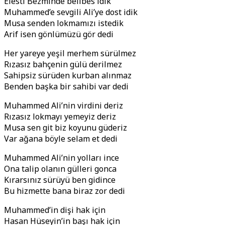
Elesti Bezminde belibes idik
Muhammed’e sevgili Ali’ye dost idik
Musa senden lokmamızı istedik
Arif isen gönlümüzü gör dedi
Her yareye yeşil merhem sürülmez
Rızasız bahçenin gülü derilmez
Sahipsiz sürüden kurban alınmaz
Benden başka bir sahibi var dedi
Muhammed Ali’nin virdini deriz
Rızasız lokmayı yemeyiz deriz
Musa sen git biz koyunu güderiz
Var ağana böyle selam et dedi
Muhammed Ali’nin yolları ince
Ona talip olanın gülleri gonca
Kırarsınız sürüyü ben gidince
Bu hizmette bana biraz zor dedi
Muhammed’in dişi hak için
Hasan Hüseyin’in başı hak için