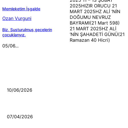
2025HIZIR ORUCU 21
Memleketim İşgalde
MART 2025HZ ALİ ‘NİN
DOĞUMU NEVRUZ
Ozan Vurguni
BAYRAMI(21 Mart 598)
21 MART 2025HZ ALİ
Biz, Susturulmuş gecelerin
‘NİN ŞAHADETİ GÜNÜ(21
çocuklarıyız.
Ramazan 40 Hicri)
05/06...
MÜZİK DİNLE
Sende başını alıp Gitme
10/06/2026
Ben feleğin şu çarkına, çomak sokarım
07/04/2026