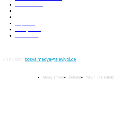
Nefesler
188
Serbest Kürsü
172
Kitap Tanıtım
166
Arşiv
145
Aleviyol
121
Atatürk
111
Bize yazın:
sosyalmedya@aleviyol.de
Amaçlarımız
İletişim
Yayın İlkelerimiz