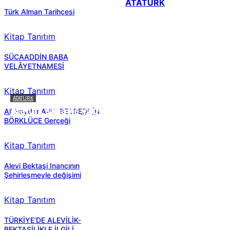
ATATÜRK
Türk Alman Tarihçesi
Kitap Tanıtım
SÜCAADDİN BABA
VELÂYETNAMESİ
Kitap Tanıtım
ATATÜRK
Atatürk sana ne yaptı?
Ali Haydar AVCI BEDREDDİN
BÖRKLÜCE Gerçeği
Kitap Tanıtım
Alevi Bektaşi Inancının
Şehirleşmeyle değişimi
Kitap Tanıtım
TÜRKİYE’DE ALEVİLİK-
BEKTAŞİLİKLE İLGİLİ