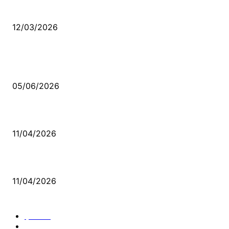
Düşmüş işportalara sevda gibi sevdalar
12/03/2026
VİDEO İZLE
Kerbela Alevilerin Dinmeyen Acısı
05/06/2026
Bacıyan-ı Rum Kadıncık Ana
11/04/2026
Aleviler ve Abdallar
11/04/2026
Güncel Bölümler
Şiir
218
Pir Sultan Abdal
206