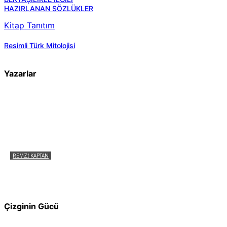
HAZIRLANAN SÖZLÜKLER
Kitap Tanıtım
Resimli Türk Mitolojisi
Yazarlar
REMZI KAPTAN
Pir Sultan Abdal Gerçek Hz. Ali’yi Bilmiyor
muydu?
Çizginin Gücü