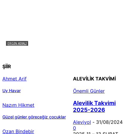
ERGIN ASYALI
Çizginin Gücü
ŞİİR
Ahmet Arif
ALEVILIK TAKVIMI
Uy Havar
Önemli Günler
Alevilik Takvimi
Nazım Hikmet
2025-2026
Güzel günler göreceğiz çocuklar
Aleviyol
-
31/08/2024
0
Ozan Bindebir
2025 11 – 13 ŞUBAT