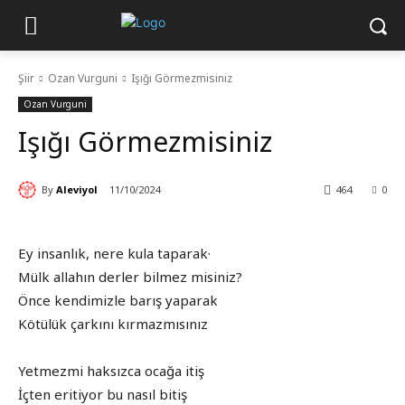
Şiir
Ozan Vurguni
Işığı Görmezmisiniz
Ozan Vurguni
Işığı Görmezmisiniz
By
Aleviyol
11/10/2024
464
0
Ey insanlık, nere kula taparak·
Mülk allahın derler bilmez misiniz?
Önce kendimizle barış yaparak
Kötülük çarkını kırmazmısınız
Yetmezmi haksızca ocağa itiş
İçten eritiyor bu nasıl bitiş