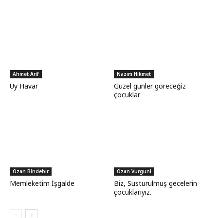
Ahmet Arif
Nazım Hikmet
Uy Havar
Güzel günler göreceğiz
çocuklar
Ozan Bindebir
Ozan Vurguni
Memleketim İşgalde
Biz, Susturulmuş gecelerin
çocuklarıyız.