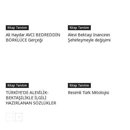
Kitap Tanıtım
Kitap Tanıtım
Ali Haydar AVCI BEDREDDİN
Alevi Bektaşi Inancının
BÖRKLÜCE Gerçeği
Şehirleşmeyle değişimi
Kitap Tanıtım
Kitap Tanıtım
TÜRKİYE’DE ALEVİLİK-
Resimli Türk Mitolojisi
BEKTAŞİLİKLE İLGİLİ
HAZIRLANAN SÖZLÜKLER