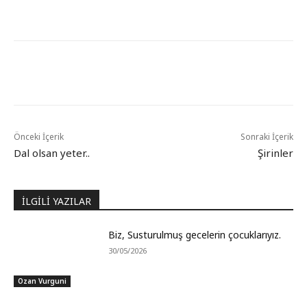
Önceki İçerik
Sonraki İçerik
Dal olsan yeter..
Şirinler
İLGİLİ YAZILAR
Biz, Susturulmuş gecelerin çocuklarıyız.
30/05/2026
Ozan Vurguni