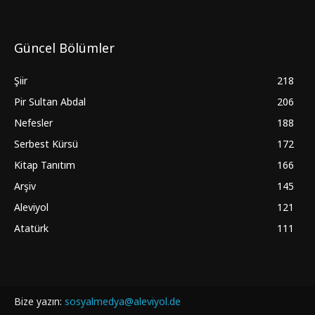
Güncel Bölümler
Şiir
218
Pir Sultan Abdal
206
Nefesler
188
Serbest Kürsü
172
Kitap Tanıtım
166
Arşiv
145
Aleviyol
121
Atatürk
111
Bize yazın:
sosyalmedya@aleviyol.de