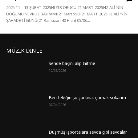
2025 11 – 13 ŞUBAT 2025HIZIR ORUCU 21 MART 2025HZ ALİ ‘NİN
DOĞUMU NEVRUZ BAYRAMI(21 Mart 598) 21 MART 2025HZ ALİ ‘NİN
ŞAHADETİ GÜNÜ(21 Ramazan 40 Hicri) 05/06...
MÜZİK DİNLE
Sende başını alıp Gitme
10/06/2026
Ben feleğin şu çarkına, çomak sokarım
07/04/2026
Düşmüş işportalara sevda gibi sevdalar