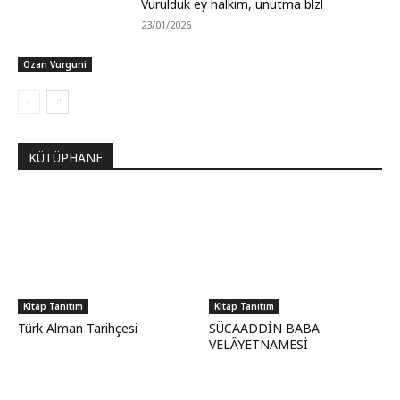
Vurulduk ey halkım, unutma blzl
23/01/2026
Ozan Vurguni
KÜTÜPHANE
Kitap Tanıtım
Kitap Tanıtım
Türk Alman Tarihçesi
SÜCAADDİN BABA
VELÂYETNAMESİ