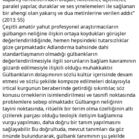
paralel yapılar, duraklar ve ses yinelemeleri ile sağlanan
bir ahengi olan yakarış ve dua metinlerine verilen addır.”
(2013: 55)
Çeşitli amatör yahut profesyonel araştırmacıların
gülbangın neliğine ilişkin ortaya koydukları görüşler
değerlendirildiğinde, hemen hepsindeki tutarsızlıklar
göze çarpmaktadır. Adlandırma bahsinde dahi
standartlaşmanın olmadığı gülbankların
değerlendirilmesiyle ilgili sorunların bağlam kavramının
gözardı edilmesiyle ilişkili olduğu muhakkaktır.
Gülbankların dolaşımının sözlü kültür içerisinde devam
etmesi ve sözlü şekilde kompoze edilmeleri dolayısıyla
irtical kurgunun beraberinde getirdiği sıkıntılar, söz
konusu örneklerin isimlendirilmesi ve tasnifi noktasında
problemlere sebep olmaktadır. Gülbangın neliğinin
tayini noktasında, ritüelik bir terim olma özelliğinin altı
çizilerek parçası olduğu teolojik iletişim bağlamına
vurgu yapılması, daha doğru bir tanım yapılmasını
sağlayabilir. Bu doğrultuda, mevcut tanımları da göz
önünde bulundurarak, gülbank tanımının şu şekilde