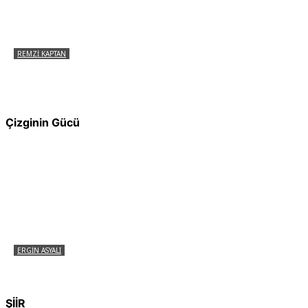
REMZI KAPTAN
Pir Sultan Abdal Gerçek Hz. Ali’yi Bilmiyor
muydu?
Çizginin Gücü
ERGIN ASYALI
Çizginin Gücü
ŞİİR