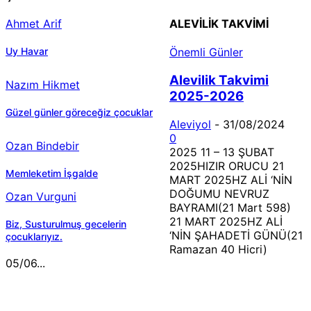
Ahmet Arif
ALEVILIK TAKVIMI
Uy Havar
Önemli Günler
Alevilik Takvimi
Nazım Hikmet
2025-2026
Güzel günler göreceğiz çocuklar
Aleviyol
-
31/08/2024
0
Ozan Bindebir
2025 11 – 13 ŞUBAT
2025HIZIR ORUCU 21
Memleketim İşgalde
MART 2025HZ ALİ ‘NİN
DOĞUMU NEVRUZ
Ozan Vurguni
BAYRAMI(21 Mart 598)
21 MART 2025HZ ALİ
Biz, Susturulmuş gecelerin
‘NİN ŞAHADETİ GÜNÜ(21
çocuklarıyız.
Ramazan 40 Hicri)
05/06...
MÜZİK DİNLE