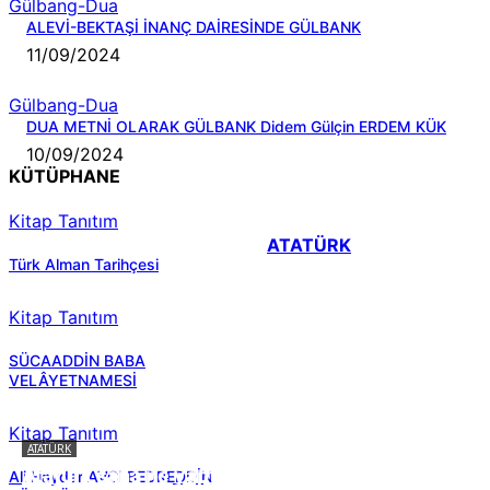
Gülbang-Dua
ALEVİ-BEKTAŞİ İNANÇ DAİRESİNDE GÜLBANK
11/09/2024
Gülbang-Dua
DUA METNİ OLARAK GÜLBANK Didem Gülçin ERDEM KÜK
10/09/2024
KÜTÜPHANE
Kitap Tanıtım
ATATÜRK
Türk Alman Tarihçesi
Kitap Tanıtım
SÜCAADDİN BABA
VELÂYETNAMESİ
Kitap Tanıtım
ATATÜRK
Atatürk sana ne yaptı?
Ali Haydar AVCI BEDREDDİN