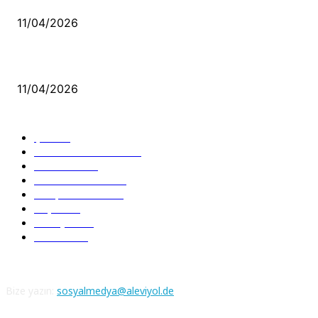
11/04/2026
Aleviler ve Abdallar
11/04/2026
Güncel Bölümler
Şiir
218
Pir Sultan Abdal
206
Nefesler
188
Serbest Kürsü
172
Kitap Tanıtım
166
Arşiv
145
Aleviyol
121
Atatürk
111
Bize yazın:
sosyalmedya@aleviyol.de