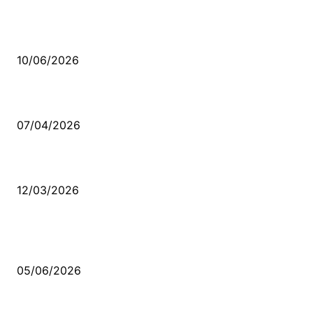
Sende başını alıp Gitme
10/06/2026
Ben feleğin şu çarkına, çomak sokarım
07/04/2026
Düşmüş işportalara sevda gibi sevdalar
12/03/2026
VİDEO İZLE
Kerbela Alevilerin Dinmeyen Acısı
05/06/2026
Bacıyan-ı Rum Kadıncık Ana