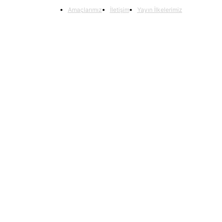
Amaçlarımız
İletişim
Yayın İlkelerimiz