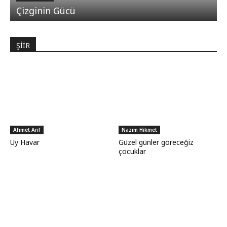
Çizginin Gücü
ŞİİR
Ahmet Arif
Nazım Hikmet
Uy Havar
Güzel günler göreceğiz
çocuklar