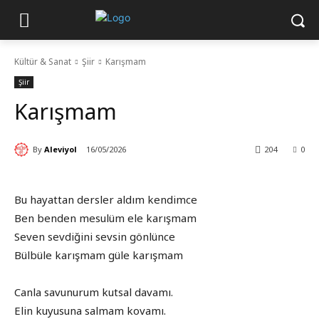
Kültür & Sanat
Şiir
Karışmam
Şiir
Karışmam
By
Aleviyol
16/05/2026
204
0
Bu hayattan dersler aldım kendimce
Ben benden mesulüm ele karışmam
Seven sevdiğini sevsin gönlünce
Bülbüle karışmam güle karışmam
Canla savunurum kutsal davamı.
Elin kuyusuna salmam kovamı.