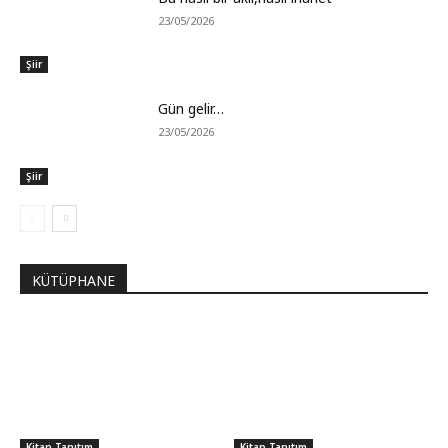
23/05/2026
Şiir
Gün gelir…
23/05/2026
Şiir
KÜTÜPHANE
Kitap Tanıtım
Kitap Tanıtım