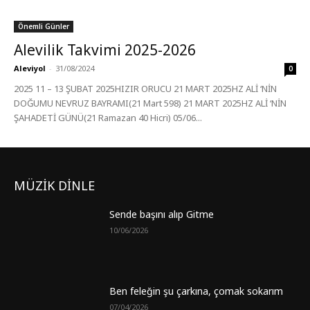
Önemli Günler
Alevilik Takvimi 2025-2026
Aleviyol
-
31/08/2024
0
2025 11 – 13 ŞUBAT 2025HIZIR ORUCU 21 MART 2025HZ ALİ ‘NİN
DOĞUMU NEVRUZ BAYRAMI(21 Mart 598) 21 MART 2025HZ ALİ ‘NİN
ŞAHADETİ GÜNÜ(21 Ramazan 40 Hicri) 05/06...
MÜZİK DİNLE
Sende başını alıp Gitme
10/06/2026
Ben feleğin şu çarkına, çomak sokarım
07/04/2026