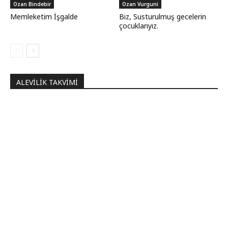
Ozan Bindebir
Ozan Vurguni
Memleketim İşgalde
Biz, Susturulmuş gecelerin
çocuklarıyız.
ALEVILIK TAKVIMI