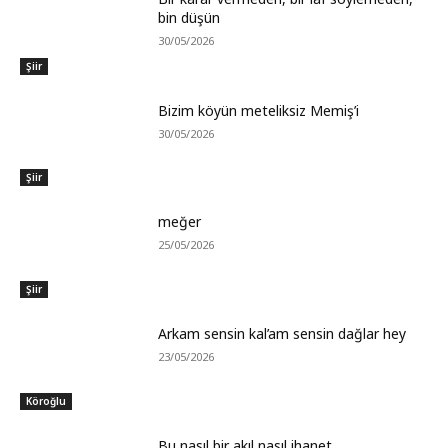
bin düşün
30/05/2026
Şiir
Bizim köyün meteliksiz Memiş’i
30/05/2026
Şiir
meğer
25/05/2026
Şiir
Arkam sensin kal’am sensin dağlar hey
23/05/2026
Köroğlu
Bu nasıl bir akıl,nasıl ihanet