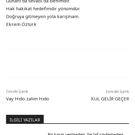
Günahı da sevabı da benimdir.
Hak hakikat hedefimdir yönümdür.
Doğruya gitmeyen yola karışmam.
Ekrem Öztürk
Önceki İçerik
Sonraki İçerik
Vay Hıdo zalim Hıdo
KUL GELİR GEÇER
İLGİLİ YAZILAR
Bir karar vermeden, bir laf söylemeden,