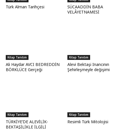
Türk Alman Tarihçesi
SÜCAADDİN BABA
VELÂYETNAMESİ
Kitap Tanıtım
Kitap Tanıtım
Ali Haydar AVCI BEDREDDİN
Alevi Bektaşi Inancının
BÖRKLÜCE Gerçeği
Şehirleşmeyle değişimi
Kitap Tanıtım
Kitap Tanıtım
TÜRKİYE’DE ALEVİLİK-
Resimli Türk Mitolojisi
BEKTAŞİLİKLE İLGİLİ