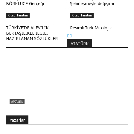
BÖRKLÜCE Gerçeği
Şehirleşmeyle değişimi
Kitap Tanıtım
Kitap Tanıtım
TÜRKİYE’DE ALEVİLİK-
Resimli Türk Mitolojisi
BEKTAŞİLİKLE İLGİLİ
HAZIRLANAN SÖZLÜKLER
ATATÜRK
ATATÜRK
Atatürk sana ne yaptı?
Yazarlar