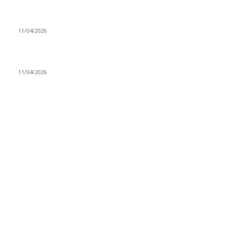
Bacıyan-ı Rum Kadıncık Ana
11/04/2026
Aleviler ve Abdallar
11/04/2026
Güncel Bölümler
Şiir
218
Pir Sultan Abdal
206
Nefesler
188
Serbest Kürsü
172
Kitap Tanıtım
166
Arşiv
145
Aleviyol
121
Atatürk
111