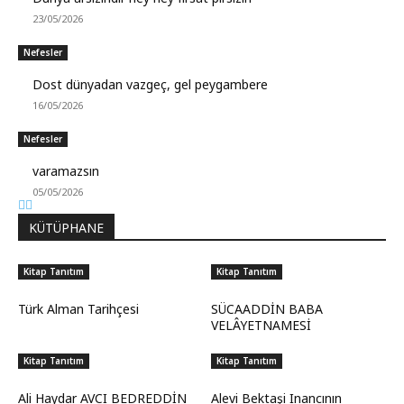
23/05/2026
Nefesler
Dost dünyadan vazgeç, gel peygambere
16/05/2026
Nefesler
varamazsın
05/05/2026
KÜTÜPHANE
Kitap Tanıtım
Kitap Tanıtım
Türk Alman Tarihçesi
SÜCAADDİN BABA
VELÂYETNAMESİ
Kitap Tanıtım
Kitap Tanıtım
Ali Haydar AVCI BEDREDDİN
Alevi Bektaşi Inancının