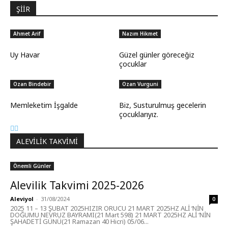
ŞİİR
Ahmet Arif
Nazım Hikmet
Uy Havar
Güzel günler göreceğiz
çocuklar
Ozan Bindebir
Ozan Vurguni
Memleketim İşgalde
Biz, Susturulmuş gecelerin
çocuklarıyız.
ALEVILIK TAKVIMI
Önemli Günler
Alevilik Takvimi 2025-2026
Aleviyol
-
31/08/2024
0
2025 11 – 13 ŞUBAT 2025HIZIR ORUCU 21 MART 2025HZ ALİ ‘NİN
DOĞUMU NEVRUZ BAYRAMI(21 Mart 598) 21 MART 2025HZ ALİ ‘NİN
ŞAHADETİ GÜNÜ(21 Ramazan 40 Hicri) 05/06...