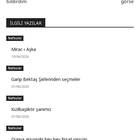
bildirdim
görse
İLGİLİ YAZILAR
Nefesler
Mirac-ı Aşka
10/06/2026
Nefesler
Garip Bektaş Şiirlerinden seçmeler
01/06/2026
Nefesler
Kızılbaşlıktır şanımız
01/06/2026
Nefesler
Dünya arsızındır hey hey fırsat pirsizin