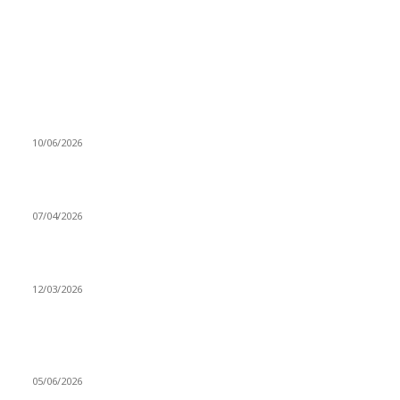
MÜZİK DİNLE
Sende başını alıp Gitme
10/06/2026
Ben feleğin şu çarkına, çomak sokarım
07/04/2026
Düşmüş işportalara sevda gibi sevdalar
12/03/2026
VİDEO İZLE
Kerbela Alevilerin Dinmeyen Acısı
05/06/2026