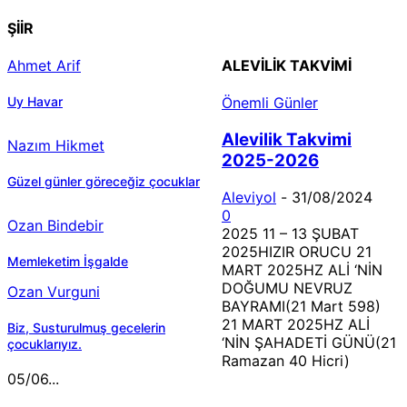
ŞİİR
Ahmet Arif
ALEVILIK TAKVIMI
Uy Havar
Önemli Günler
Alevilik Takvimi
Nazım Hikmet
2025-2026
Güzel günler göreceğiz çocuklar
Aleviyol
-
31/08/2024
0
Ozan Bindebir
2025 11 – 13 ŞUBAT
2025HIZIR ORUCU 21
Memleketim İşgalde
MART 2025HZ ALİ ‘NİN
DOĞUMU NEVRUZ
Ozan Vurguni
BAYRAMI(21 Mart 598)
21 MART 2025HZ ALİ
Biz, Susturulmuş gecelerin
‘NİN ŞAHADETİ GÜNÜ(21
çocuklarıyız.
Ramazan 40 Hicri)
05/06...