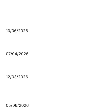
MÜZİK DİNLE
Sende başını alıp Gitme
10/06/2026
Ben feleğin şu çarkına, çomak sokarım
07/04/2026
Düşmüş işportalara sevda gibi sevdalar
12/03/2026
VİDEO İZLE
Kerbela Alevilerin Dinmeyen Acısı
05/06/2026