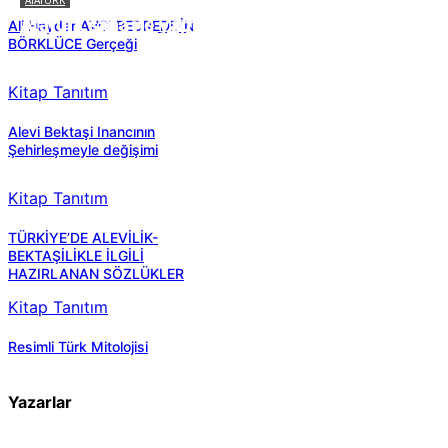
Atatürk sana ne yaptı?
Ali Haydar AVCI BEDREDDİN
BÖRKLÜCE Gerçeği
Kitap Tanıtım
Alevi Bektaşi Inancının
Şehirleşmeyle değişimi
Kitap Tanıtım
TÜRKİYE’DE ALEVİLİK-
BEKTAŞİLİKLE İLGİLİ
HAZIRLANAN SÖZLÜKLER
Kitap Tanıtım
Resimli Türk Mitolojisi
Yazarlar