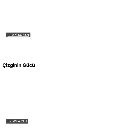
REMZI KAPTAN
Pir Sultan Abdal Gerçek Hz. Ali’yi Bilmiyor
muydu?
Çizginin Gücü
ERGIN ASYALI
Çizginin Gücü