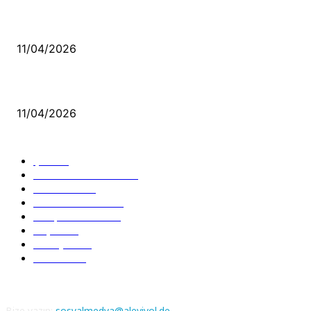
Bacıyan-ı Rum Kadıncık Ana
11/04/2026
Aleviler ve Abdallar
11/04/2026
Güncel Bölümler
Şiir
218
Pir Sultan Abdal
206
Nefesler
188
Serbest Kürsü
172
Kitap Tanıtım
166
Arşiv
145
Aleviyol
121
Atatürk
111
Bize yazın:
sosyalmedya@aleviyol.de