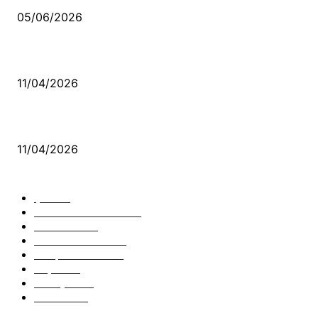
05/06/2026
Bacıyan-ı Rum Kadıncık Ana
11/04/2026
Aleviler ve Abdallar
11/04/2026
Güncel Bölümler
Şiir
218
Pir Sultan Abdal
206
Nefesler
188
Serbest Kürsü
172
Kitap Tanıtım
166
Arşiv
145
Aleviyol
121
Atatürk
111