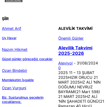
ERGIN ASYALI
Çizginin Gücü
ŞİİR
Ahmet Arif
ALEVILIK TAKVIMI
Uy Havar
Önemli Günler
Alevilik Takvimi
Nazım Hikmet
2025-2026
Güzel günler göreceğiz çocuklar
Aleviyol
-
31/08/2024
0
Ozan Bindebir
2025 11 – 13 ŞUBAT
2025HIZIR ORUCU 21
Memleketim İşgalde
MART 2025HZ ALİ ‘NİN
DOĞUMU NEVRUZ
Ozan Vurguni
BAYRAMI(21 Mart 598)
21 MART 2025HZ ALİ
Biz, Susturulmuş gecelerin
‘NİN ŞAHADETİ GÜNÜ(21
çocuklarıyız.
Ramazan 40 Hicri)