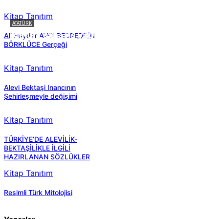
Kitap Tanıtım
ATATÜRK
Atatürk sana ne yaptı?
Ali Haydar AVCI BEDREDDİN
BÖRKLÜCE Gerçeği
Kitap Tanıtım
Alevi Bektaşi Inancının
Şehirleşmeyle değişimi
Kitap Tanıtım
TÜRKİYE’DE ALEVİLİK-
BEKTAŞİLİKLE İLGİLİ
HAZIRLANAN SÖZLÜKLER
Kitap Tanıtım
Resimli Türk Mitolojisi