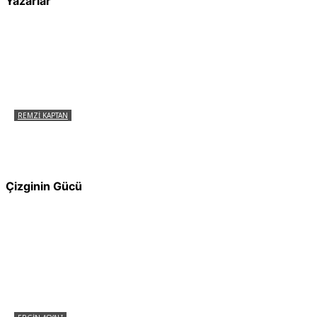
Yazarlar
REMZI KAPTAN
Pir Sultan Abdal Gerçek Hz. Ali’yi Bilmiyor
muydu?
Çizginin Gücü