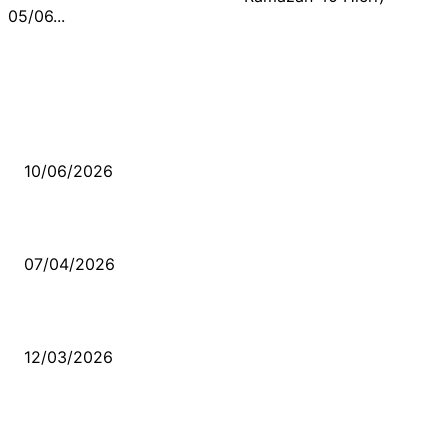
05/06...
MÜZİK DİNLE
Sende başını alıp Gitme
10/06/2026
Ben feleğin şu çarkına, çomak sokarım
07/04/2026
Düşmüş işportalara sevda gibi sevdalar
12/03/2026
VİDEO İZLE
Kerbela Alevilerin Dinmeyen Acısı