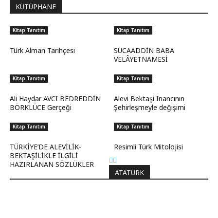
KÜTÜPHANE
Kitap Tanıtım
Kitap Tanıtım
Türk Alman Tarihçesi
SÜCAADDİN BABA
VELÂYETNAMESİ
Kitap Tanıtım
Kitap Tanıtım
Ali Haydar AVCI BEDREDDİN
Alevi Bektaşi Inancının
BÖRKLÜCE Gerçeği
Şehirleşmeyle değişimi
Kitap Tanıtım
Kitap Tanıtım
TÜRKİYE’DE ALEVİLİK-
Resimli Türk Mitolojisi
BEKTAŞİLİKLE İLGİLİ
HAZIRLANAN SÖZLÜKLER
ATATÜRK