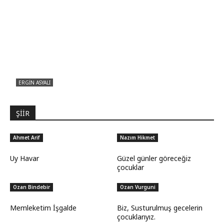
ERGIN ASYALI
Çizginin Gücü
ŞİİR
Ahmet Arif
Nazım Hikmet
Uy Havar
Güzel günler göreceğiz
çocuklar
Ozan Bindebir
Ozan Vurguni
Memleketim İşgalde
Biz, Susturulmuş gecelerin
çocuklarıyız.