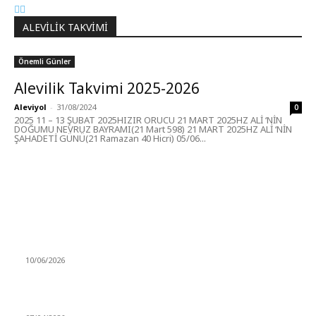
ALEVILIK TAKVIMI
Önemli Günler
Alevilik Takvimi 2025-2026
Aleviyol
-
31/08/2024
0
2025 11 – 13 ŞUBAT 2025HIZIR ORUCU 21 MART 2025HZ ALİ ‘NİN
DOĞUMU NEVRUZ BAYRAMI(21 Mart 598) 21 MART 2025HZ ALİ ‘NİN
ŞAHADETİ GÜNÜ(21 Ramazan 40 Hicri) 05/06...
MÜZİK DİNLE
Sende başını alıp Gitme
10/06/2026
Ben feleğin şu çarkına, çomak sokarım