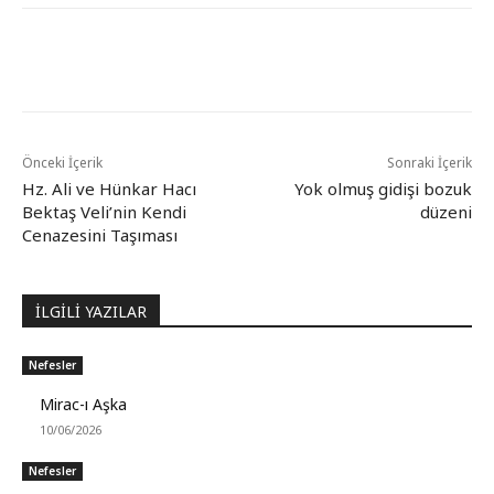
Önceki İçerik
Sonraki İçerik
Hz. Ali ve Hünkar Hacı
Yok olmuş gidişi bozuk
Bektaş Veli’nin Kendi
düzeni
Cenazesini Taşıması
İLGİLİ YAZILAR
Nefesler
Mirac-ı Aşka
10/06/2026
Nefesler