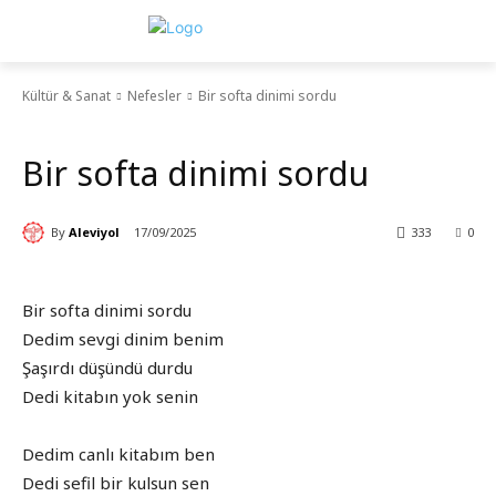
Kültür & Sanat
Nefesler
Bir softa dinimi sordu
Nefesler
Bir softa dinimi sordu
By
Aleviyol
17/09/2025
333
0
Bir softa dinimi sordu
Dedim sevgi dinim benim
Şaşırdı düşündü durdu
Dedi kitabın yok senin
Dedim canlı kitabım ben
Dedi sefil bir kulsun sen