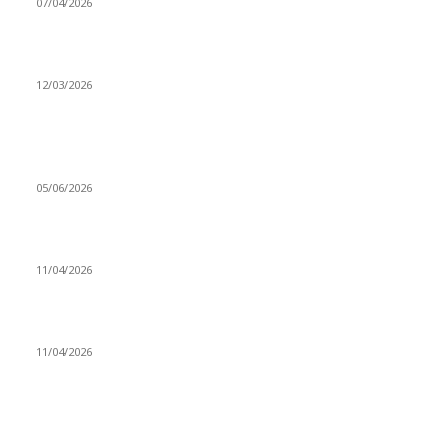
07/04/2026
Düşmüş işportalara sevda gibi sevdalar
12/03/2026
VİDEO İZLE
Kerbela Alevilerin Dinmeyen Acısı
05/06/2026
Bacıyan-ı Rum Kadıncık Ana
11/04/2026
Aleviler ve Abdallar
11/04/2026
Güncel Bölümler
Şiir
218