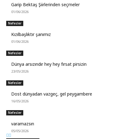
Garip Bektaş Şiirlerinden seçmeler
01/06/2026
Nefesler
Kızılbaşlıktır şanımız
01/06/2026
Nefesler
Dünya arsızındır hey hey fırsat pirsizin
23/05/2026
Nefesler
Dost dünyadan vazgeç, gel peygambere
16/05/2026
Nefesler
varamazsın
05/05/2026