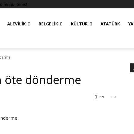
o menu items!
ALEVILIK
BELGELIK
KÜLTÜR
ATATÜRK
YA
nderme
n öte dönderme
359
0
dönderme