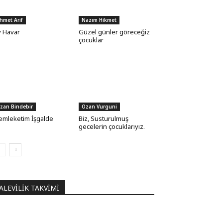
hmet Arif
Nazım Hikmet
 Havar
Güzel günler göreceğiz
çocuklar
zan Bindebir
Ozan Vurguni
mleketim İşgalde
Biz, Susturulmuş
gecelerin çocuklarıyız.
ALEVILIK TAKVIMI