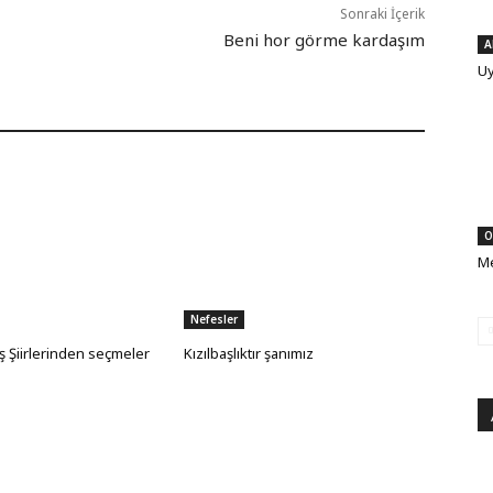
Sonraki İçerik
Beni hor görme kardaşım
A
Uy
O
Me
Nefesler
ş Şiirlerinden seçmeler
Kızılbaşlıktır şanımız