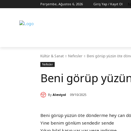
N
Perşembe, Ağustos 6, 2026
Giriş Yap / Kayıt Ol
Kültür & Sanat
Nefesler
Beni görüp yüzün öte dö
Nefesler
Beni görüp yüzü
By
Aleviyol
09/10/2025
Beni görüp yüzün öte dönderme hey can 
Yine benim gönlüm sendedir sende
Yıkıp hilal kaşın yar yar yere indirme