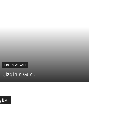
ERGIN ASYALI
Çizginin Gücü
ŞİİR