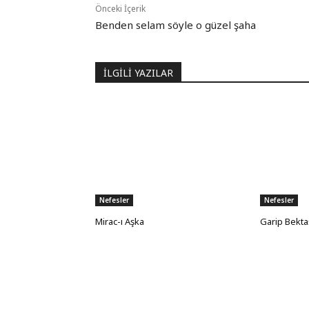
Önceki İçerik
Benden selam söyle o güzel şaha
İLGİLİ YAZILAR
Nefesler
Nefesler
Mirac-ı Aşka
Garip Bekta