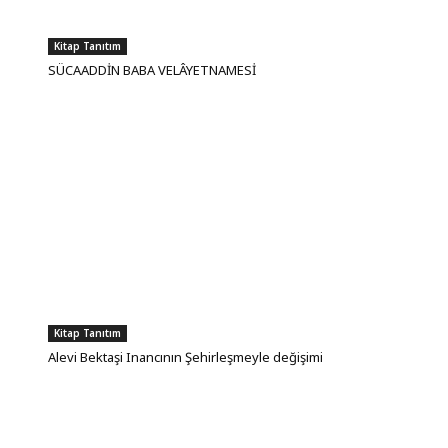
Kitap Tanıtım
SÜCAADDİN BABA VELÂYETNAMESİ
Kitap Tanıtım
Alevi Bektaşi Inancının Şehirleşmeyle değişimi