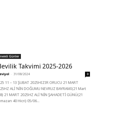
nemli Günler
levilik Takvimi 2025-2026
eviyol
-
31/08/2024
0
25 11 – 13 ŞUBAT 2025HIZIR ORUCU 21 MART
25HZ ALİ ‘NİN DOĞUMU NEVRUZ BAYRAMI(21 Mart
8) 21 MART 2025HZ ALİ ‘NİN ŞAHADETİ GÜNÜ(21
mazan 40 Hicri) 05/06...