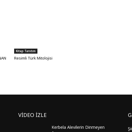
Kitap Tanıtım
ANAN
Resimli Türk Mitolojisi
VİDEO İZLE
G
Kerbela Alevilerin Dinmeyen
Şi