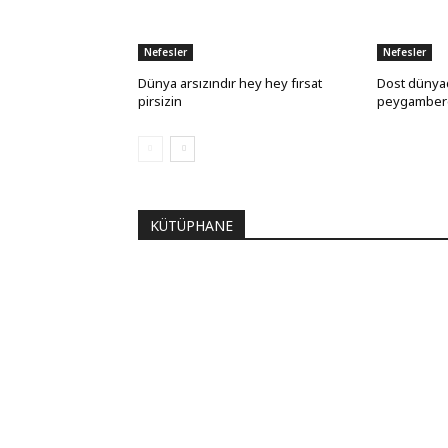
Nefesler
Nefesler
Dünya arsızındır hey hey fırsat
Dost dünya
pirsizin
peygamber
KÜTÜPHANE