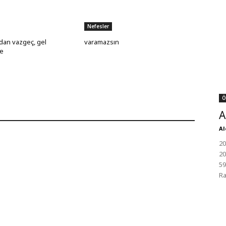
Nefesler
dan vazgeç, gel
varamazsın
e
Ö
A
Al
20
20
59
Ra