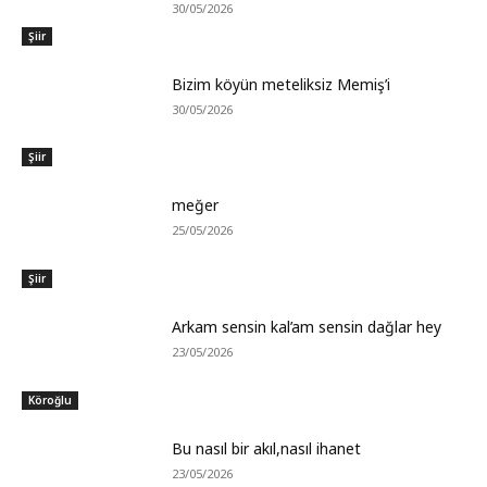
30/05/2026
Şiir
Bizim köyün meteliksiz Memiş’i
30/05/2026
Şiir
meğer
25/05/2026
Şiir
Arkam sensin kal’am sensin dağlar hey
23/05/2026
Köroğlu
Bu nasıl bir akıl,nasıl ihanet
23/05/2026