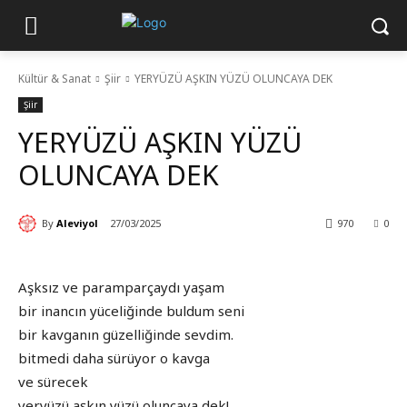
Kültür & Sanat
Şiir
YERYÜZÜ AŞKIN YÜZÜ OLUNCAYA DEK
Şiir
YERYÜZÜ AŞKIN YÜZÜ
OLUNCAYA DEK
By
Aleviyol
27/03/2025
970
0
Aşksız ve paramparçaydı yaşam
bir inancın yüceliğinde buldum seni
bir kavganın güzelliğinde sevdim.
bitmedi daha sürüyor o kavga
ve sürecek
yeryüzü aşkın yüzü oluncaya dek!