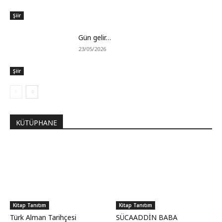
Şiir
Gün gelir…
23/05/2026
Şiir
KÜTÜPHANE
Kitap Tanıtım
Kitap Tanıtım
Türk Alman Tarihçesi
SÜCAADDİN BABA