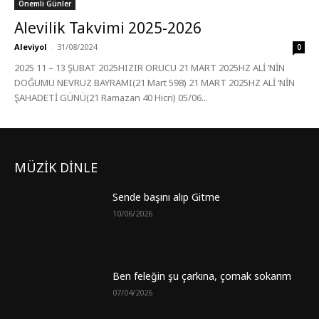
Önemli Günler
Alevilik Takvimi 2025-2026
Aleviyol
-
31/08/2024
0
2025 11 – 13 ŞUBAT 2025HIZIR ORUCU 21 MART 2025HZ ALİ ‘NİN
DOĞUMU NEVRUZ BAYRAMI(21 Mart 598) 21 MART 2025HZ ALİ ‘NİN
ŞAHADETİ GÜNÜ(21 Ramazan 40 Hicri) 05/06...
MÜZİK DİNLE
Sende başını alıp Gitme
10/06/2026
Ben feleğin şu çarkına, çomak sokarım
07/04/2026