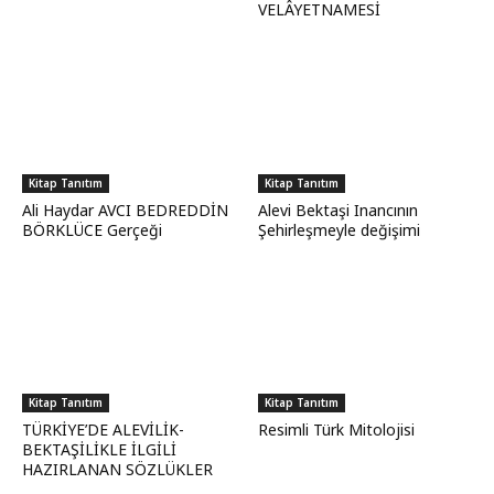
VELÂYETNAMESİ
Kitap Tanıtım
Kitap Tanıtım
Ali Haydar AVCI BEDREDDİN
Alevi Bektaşi Inancının
BÖRKLÜCE Gerçeği
Şehirleşmeyle değişimi
Kitap Tanıtım
Kitap Tanıtım
TÜRKİYE’DE ALEVİLİK-
Resimli Türk Mitolojisi
BEKTAŞİLİKLE İLGİLİ
HAZIRLANAN SÖZLÜKLER