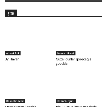
ŞİİR
Ahmet Arif
Nazım Hikmet
Uy Havar
Güzel günler göreceğiz
çocuklar
Ozan Bindebir
Ozan Vurguni
Memleketim İşgalde
Biz, Susturulmuş gecelerin