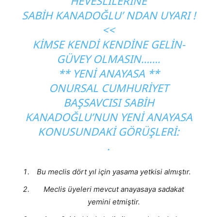
HEVESLİLERİNE
SABİH KANADOĞLU’ NDAN UYARI !
<<
KIMSE KENDI KENDINE GELIN-
GÜVEY OLMASIN…….
** YENİ ANAYASA **
ONURSAL CUMHURIYET
BAŞSAVCISI SABIH
KANADOĞLU’NUN YENI ANAYASA
KONUSUNDAKI GÖRÜŞLERI:
.
Bu meclis dört yıl için yasama yetkisi almıştır.
Meclis üyeleri mevcut anayasaya sadakat
yemini etmiştir.