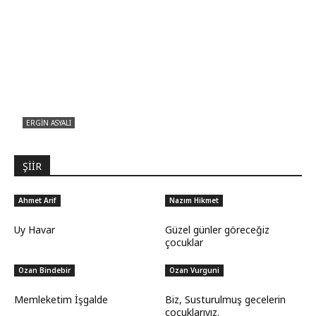
ERGIN ASYALI
Çizginin Gücü
ŞİİR
Ahmet Arif
Nazım Hikmet
Uy Havar
Güzel günler göreceğiz
çocuklar
Ozan Bindebir
Ozan Vurguni
Memleketim İşgalde
Biz, Susturulmuş gecelerin
çocuklarıyız.