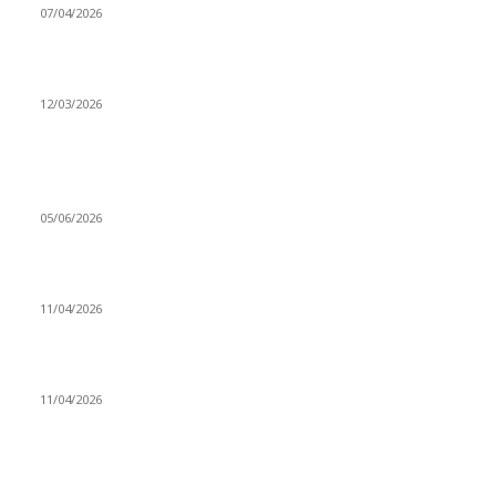
07/04/2026
Düşmüş işportalara sevda gibi sevdalar
12/03/2026
VİDEO İZLE
Kerbela Alevilerin Dinmeyen Acısı
05/06/2026
Bacıyan-ı Rum Kadıncık Ana
11/04/2026
Aleviler ve Abdallar
11/04/2026
Güncel Bölümler
Şiir
218