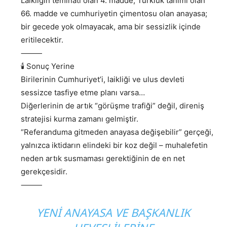
Laikliğin teminatı olan 4. madde, Türklük tanımı olan
66. madde ve cumhuriyetin çimentosu olan anayasa;
bir gecede yok olmayacak, ama bir sessizlik içinde
eritilecektir.
⸻
🕯️ Sonuç Yerine
Birilerinin Cumhuriyet’i, laikliği ve ulus devleti
sessizce tasfiye etme planı varsa…
Diğerlerinin de artık “görüşme trafiği” değil, direniş
stratejisi kurma zamanı gelmiştir.
“Referanduma gitmeden anayasa değişebilir” gerçeği,
yalnızca iktidarın elindeki bir koz değil – muhalefetin
neden artık susmaması gerektiğinin de en net
gerekçesidir.
⸻
YENİ ANAYASA VE BAŞKANLIK