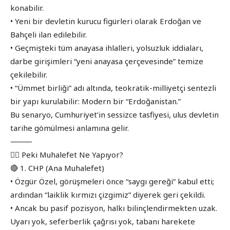
konabilir.
• Yeni bir devletin kurucu figürleri olarak Erdoğan ve
Bahçeli ilan edilebilir.
• Geçmişteki tüm anayasa ihlalleri, yolsuzluk iddiaları,
darbe girişimleri “yeni anayasa çerçevesinde” temize
çekilebilir.
• “Ümmet birliği” adı altında, teokratik-milliyetçi sentezli
bir yapı kurulabilir: Modern bir “Erdoğanistan.”
Bu senaryo, Cumhuriyet’in sessizce tasfiyesi, ulus devletin
tarihe gömülmesi anlamına gelir.
⸻
🧍‍♂️ Peki Muhalefet Ne Yapıyor?
🔴 1. CHP (Ana Muhalefet)
• Özgür Özel, görüşmeleri önce “saygı gereği” kabul etti;
ardından “laiklik kırmızı çizgimiz” diyerek geri çekildi.
• Ancak bu pasif pozisyon, halkı bilinçlendirmekten uzak.
Uyarı yok, seferberlik çağrısı yok, tabanı harekete