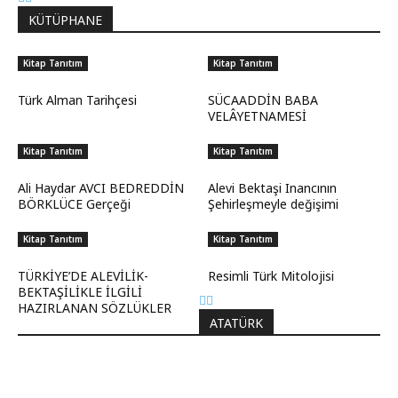
KÜTÜPHANE
Kitap Tanıtım
Kitap Tanıtım
Türk Alman Tarihçesi
SÜCAADDİN BABA
VELÂYETNAMESİ
Kitap Tanıtım
Kitap Tanıtım
Ali Haydar AVCI BEDREDDİN
Alevi Bektaşi Inancının
BÖRKLÜCE Gerçeği
Şehirleşmeyle değişimi
Kitap Tanıtım
Kitap Tanıtım
TÜRKİYE’DE ALEVİLİK-
Resimli Türk Mitolojisi
BEKTAŞİLİKLE İLGİLİ
HAZIRLANAN SÖZLÜKLER
ATATÜRK