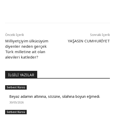
Önceki İçerik
Sonraki İçerik
Milliyetçiyim ülkücüyüm
YAŞASIN CUMHURİYET
diyenler neden gerçek
Türk milletine ait olan
alevileri katleder?
İLGİLİ YAZILAR
Serbest Kürsü
Beyaz adamın altınına, sözüne, silahına boyun eğmedi.
30/05/2026
Serbest Kürsü