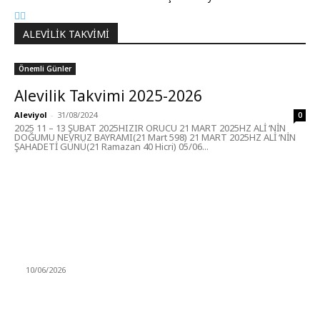
ALEVILIK TAKVIMI
Önemli Günler
Alevilik Takvimi 2025-2026
Aleviyol
-
31/08/2024
0
2025 11 – 13 ŞUBAT 2025HIZIR ORUCU 21 MART 2025HZ ALİ ‘NİN
DOĞUMU NEVRUZ BAYRAMI(21 Mart 598) 21 MART 2025HZ ALİ ‘NİN
ŞAHADETİ GÜNÜ(21 Ramazan 40 Hicri) 05/06...
MÜZİK DİNLE
Sende başını alıp Gitme
10/06/2026
Ben feleğin şu çarkına, çomak sokarım