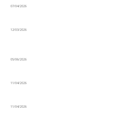
07/04/2026
Düşmüş işportalara sevda gibi sevdalar
12/03/2026
VİDEO İZLE
Kerbela Alevilerin Dinmeyen Acısı
05/06/2026
Bacıyan-ı Rum Kadıncık Ana
11/04/2026
Aleviler ve Abdallar
11/04/2026
Güncel Bölümler
Şiir
218