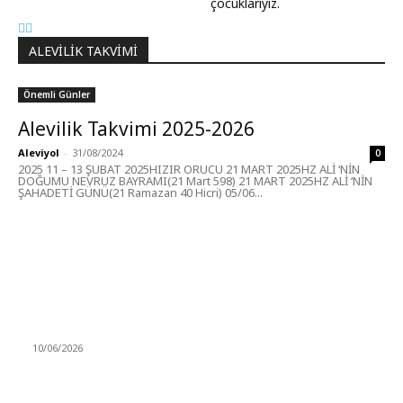
çocuklarıyız.
ALEVILIK TAKVIMI
Önemli Günler
Alevilik Takvimi 2025-2026
Aleviyol
-
31/08/2024
0
2025 11 – 13 ŞUBAT 2025HIZIR ORUCU 21 MART 2025HZ ALİ ‘NİN
DOĞUMU NEVRUZ BAYRAMI(21 Mart 598) 21 MART 2025HZ ALİ ‘NİN
ŞAHADETİ GÜNÜ(21 Ramazan 40 Hicri) 05/06...
MÜZİK DİNLE
Sende başını alıp Gitme
10/06/2026
Ben feleğin şu çarkına, çomak sokarım