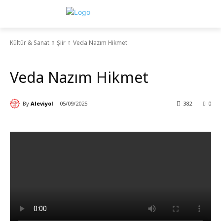
Kültür & Sanat
Şiir
Veda Nazım Hikmet
Şiir
Video
Veda Nazım Hikmet
By
Aleviyol
05/09/2025
382
0