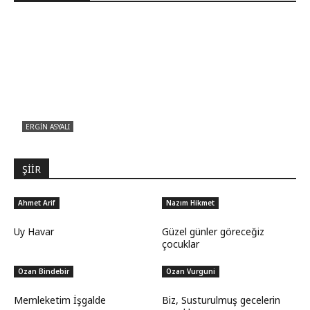
ERGIN ASYALI
Çizginin Gücü
ŞİİR
Ahmet Arif
Nazım Hikmet
Uy Havar
Güzel günler göreceğiz
çocuklar
Ozan Bindebir
Ozan Vurguni
Memleketim İşgalde
Biz, Susturulmuş gecelerin