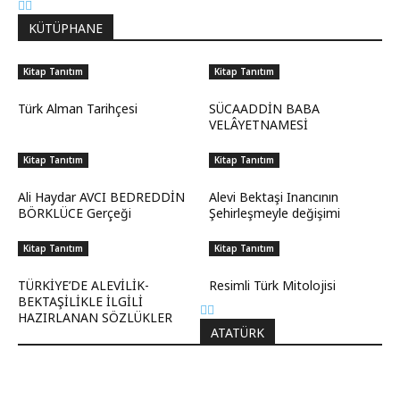
KÜTÜPHANE
Kitap Tanıtım
Kitap Tanıtım
Türk Alman Tarihçesi
SÜCAADDİN BABA
VELÂYETNAMESİ
Kitap Tanıtım
Kitap Tanıtım
Ali Haydar AVCI BEDREDDİN
Alevi Bektaşi Inancının
BÖRKLÜCE Gerçeği
Şehirleşmeyle değişimi
Kitap Tanıtım
Kitap Tanıtım
TÜRKİYE’DE ALEVİLİK-
Resimli Türk Mitolojisi
BEKTAŞİLİKLE İLGİLİ
HAZIRLANAN SÖZLÜKLER
ATATÜRK