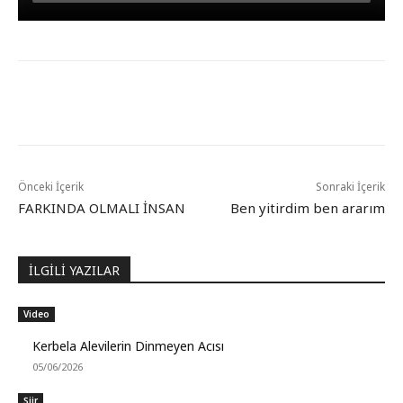
Önceki İçerik
Sonraki İçerik
FARKINDA OLMALI İNSAN
Ben yitirdim ben ararım
İLGİLİ YAZILAR
Video
Kerbela Alevilerin Dinmeyen Acısı
05/06/2026
Şiir