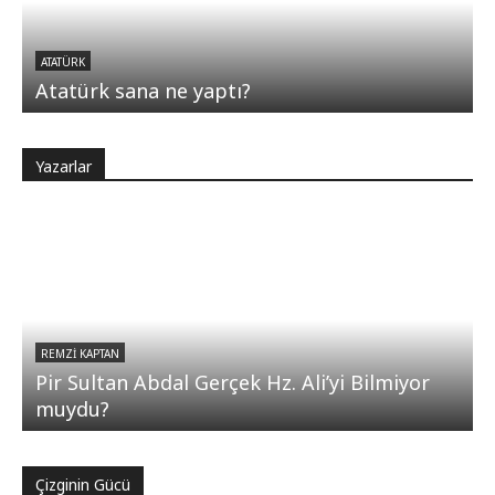
ATATÜRK
Atatürk sana ne yaptı?
Yazarlar
REMZI KAPTAN
Pir Sultan Abdal Gerçek Hz. Ali’yi Bilmiyor
muydu?
Çizginin Gücü