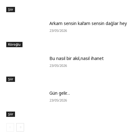
Şiir
Arkam sensin kal’am sensin dağlar hey
23/05/2026
Köroğlu
Bu nasıl bir akıl,nasıl ihanet
23/05/2026
Şiir
Gün gelir…
23/05/2026
Şiir