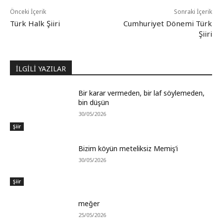
Önceki İçerik
Sonraki İçerik
Türk Halk Şiiri
Cumhuriyet Dönemi Türk
Şiiri
İLGİLİ YAZILAR
Bir karar vermeden, bir laf söylemeden,
bin düşün
30/05/2026
Şiir
Bizim köyün meteliksiz Memiş’i
30/05/2026
Şiir
meğer
25/05/2026