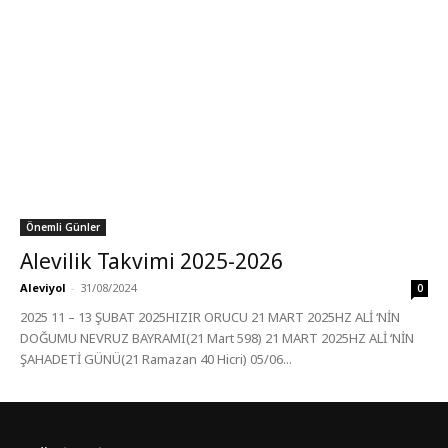
Önemli Günler
Alevilik Takvimi 2025-2026
Aleviyol
-
31/08/2024
0
2025 11 – 13 ŞUBAT 2025HIZIR ORUCU 21 MART 2025HZ ALİ ‘NİN
DOĞUMU NEVRUZ BAYRAMI(21 Mart 598) 21 MART 2025HZ ALİ ‘NİN
ŞAHADETİ GÜNÜ(21 Ramazan 40 Hicri) 05/06...