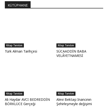
KÜTÜPHANE
Kitap Tanıtım
Kitap Tanıtım
Türk Alman Tarihçesi
SÜCAADDİN BABA
VELÂYETNAMESİ
Kitap Tanıtım
Kitap Tanıtım
Ali Haydar AVCI BEDREDDİN
Alevi Bektaşi Inancının
BÖRKLÜCE Gerçeği
Şehirleşmeyle değişimi