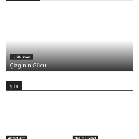
ERGIN ASYALI
Çizginin Gücü
ŞİİR
Ahmet Arif
Nazım Hikmet