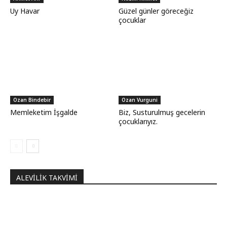
Uy Havar
Güzel günler göreceğiz
çocuklar
Ozan Bindebir
Ozan Vurguni
Memleketim İşgalde
Biz, Susturulmuş gecelerin
çocuklarıyız.
ALEVILIK TAKVIMI