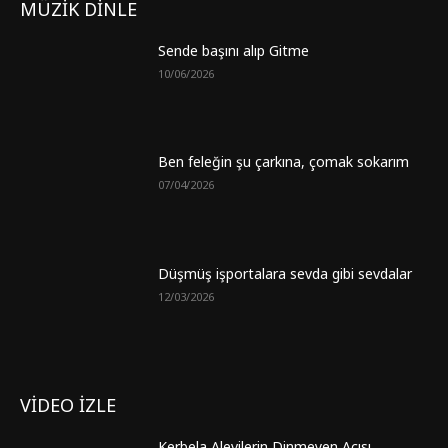
MÜZİK DİNLE
Sende başını alıp Gitme
10/06/2026
Ben feleğin şu çarkına, çomak sokarım
07/04/2026
Düşmüş işportalara sevda gibi sevdalar
12/03/2026
VİDEO İZLE
Kerbela Alevilerin Dinmeyen Acısı