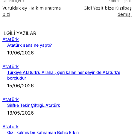
Önceki İçerik
Sonraki İçerik
Vurulduk ey Halkım unutma
Gidi Yezit bize Kızılbaş
bizi
demiş,
İLGİLİ YAZILAR
Atatürk
Atatürk sana ne yaptı?
19/06/2026
Atatürk
Türkiye Atatürk’ü Allaha , geri kalan her şeyinide Atatürk’e
borçludur
15/06/2026
Atatürk
Silifke Tekir Çiftliği..Atatürk
13/05/2026
Atatürk
Gizli kalmış bir kahraman Behiç Erkin