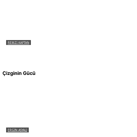
REMZI KAPTAN
Pir Sultan Abdal Gerçek Hz. Ali’yi Bilmiyor
muydu?
Çizginin Gücü
ERGIN ASYALI