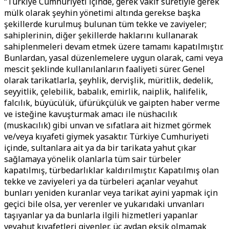
“Türkiye Cumhuriyeti içinde, gerek vakıf suretiyle gerek
mülk olarak şeyhin yönetimi altında gerekse başka
şekillerde kurulmuş bulunan tüm tekke ve zaviyeler;
sahiplerinin, diğer şekillerde haklarını kullanarak
sahiplenmeleri devam etmek üzere tamamı kapatılmıştır.
Bunlardan, yasal düzenlemelere uygun olarak, cami veya
mescit şeklinde kullanılanların faaliyeti sürer. Genel
olarak tarikatlarla, şeyhlik, dervişlik, müritlik, dedelik,
seyyitlik, çelebilik, babalık, emirlik, naiplik, halifelik,
falcılık, büyücülük, üfürükçülük ve gaipten haber verme
ve isteğine kavuşturmak amacı ile nüshacılık
(muskacılık) gibi unvan ve sıfatlara ait hizmet görmek
ve/veya kıyafeti giymek yasaktır. Türkiye Cumhuriyeti
içinde, sultanlara ait ya da bir tarikata yahut çıkar
sağlamaya yönelik olanlarla tüm sair türbeler
kapatılmış, türbedarlıklar kaldırılmıştır. Kapatılmış olan
tekke ve zaviyeleri ya da türbeleri açanlar veyahut
bunları yeniden kuranlar veya tarikat ayini yapmak için
geçici bile olsa, yer verenler ve yukarıdaki unvanları
taşıyanlar ya da bunlarla ilgili hizmetleri yapanlar
veyahut kıyafetleri giyenler, üç aydan eksik olmamak