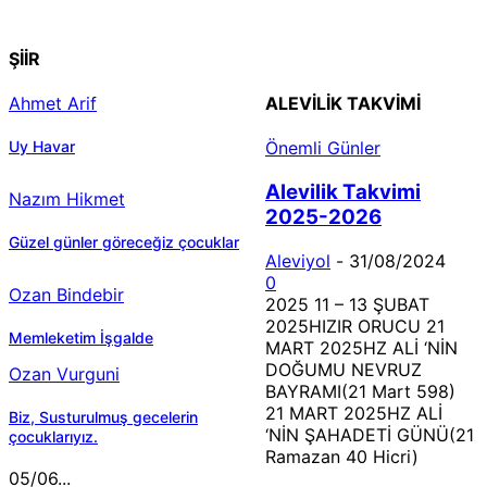
Çizginin Gücü
ŞİİR
Ahmet Arif
ALEVILIK TAKVIMI
Uy Havar
Önemli Günler
Alevilik Takvimi
Nazım Hikmet
2025-2026
Güzel günler göreceğiz çocuklar
Aleviyol
-
31/08/2024
0
Ozan Bindebir
2025 11 – 13 ŞUBAT
2025HIZIR ORUCU 21
Memleketim İşgalde
MART 2025HZ ALİ ‘NİN
DOĞUMU NEVRUZ
Ozan Vurguni
BAYRAMI(21 Mart 598)
21 MART 2025HZ ALİ
Biz, Susturulmuş gecelerin
‘NİN ŞAHADETİ GÜNÜ(21
çocuklarıyız.
Ramazan 40 Hicri)
05/06...