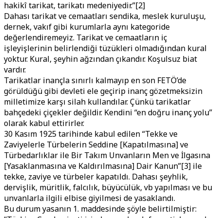
hakikî tarikat, tarikatı medeniyedir.”[2]
Dahası tarikat ve cemaatları sendika, meslek kuruluşu,
dernek, vakıf gibi kurumlarla aynı kategoride
değerlendiremeyiz. Tarikat ve cemaatların iç
işleyişlerinin belirlendiği tüzükleri olmadığından kural
yoktur. Kural, şeyhin ağzından çıkandır. Koşulsuz biat
vardır.
Tarikatlar inançla sınırlı kalmayıp en son FETÖ’de
görüldüğü gibi devleti ele geçirip inanç gözetmeksizin
milletimize karşı silah kullandılar. Çünkü tarikatlar
bahçedeki çiçekler değildir. Kendini “en doğru inanç yolu”
olarak kabul ettirirler.
30 Kasım 1925 tarihinde kabul edilen “Tekke ve
Zaviyelerle Türbelerin Seddine [Kapatılmasına] ve
Türbedarlıklar ile Bir Takım Unvanların Men ve İlgasına
[Yasaklanmasına ve Kaldırılmasına] Dair Kanun”[3] ile
tekke, zaviye ve türbeler kapatıldı. Dahası şeyhlik,
dervişlik, müritlik, falcılık, büyücülük, vb yapılması ve bu
unvanlarla ilgili elbise giyilmesi de yasaklandı.
Bu durum yasanın 1. maddesinde şöyle belirtilmiştir: