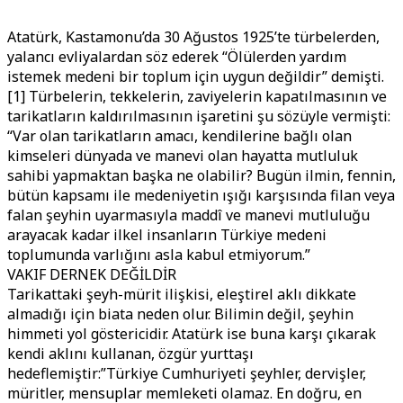
Atatürk, Kastamonu’da 30 Ağustos 1925’te türbelerden,
yalancı evliyalardan söz ederek “Ölülerden yardım
istemek medeni bir toplum için uygun değildir” demişti.
[1] Türbelerin, tekkelerin, zaviyelerin kapatılmasının ve
tarikatların kaldırılmasının işaretini şu sözüyle vermişti:
“Var olan tarikatların amacı, kendilerine bağlı olan
kimseleri dünyada ve manevi olan hayatta mutluluk
sahibi yapmaktan başka ne olabilir? Bugün ilmin, fennin,
bütün kapsamı ile medeniyetin ışığı karşısında filan veya
falan şeyhin uyarmasıyla maddî ve manevi mutluluğu
arayacak kadar ilkel insanların Türkiye medeni
toplumunda varlığını asla kabul etmiyorum.”
VAKIF DERNEK DEĞİLDİR
Tarikattaki şeyh-mürit ilişkisi, eleştirel aklı dikkate
almadığı için biata neden olur. Bilimin değil, şeyhin
himmeti yol göstericidir. Atatürk ise buna karşı çıkarak
kendi aklını kullanan, özgür yurttaşı
hedeflemiştir:”Türkiye Cumhuriyeti şeyhler, dervişler,
müritler, mensuplar memleketi olamaz. En doğru, en