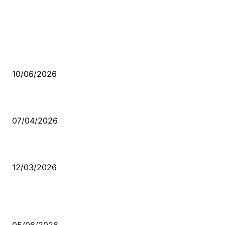
MÜZİK DİNLE
Sende başını alıp Gitme
10/06/2026
Ben feleğin şu çarkına, çomak sokarım
07/04/2026
Düşmüş işportalara sevda gibi sevdalar
12/03/2026
VİDEO İZLE
Kerbela Alevilerin Dinmeyen Acısı
05/06/2026