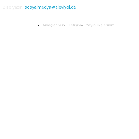
Bize yazın:
sosyalmedya@aleviyol.de
Amaçlarımız
İletişim
Yayın İlkelerimiz