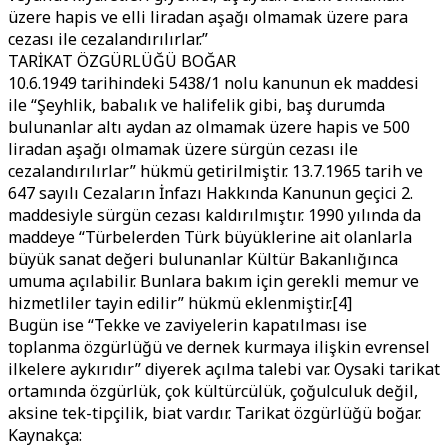
üzere hapis ve elli liradan aşağı olmamak üzere para
cezası ile cezalandırılırlar.”
TARİKAT ÖZGÜRLÜĞÜ BOĞAR
10.6.1949 tarihindeki 5438/1 nolu kanunun ek maddesi
ile “Şeyhlik, babalık ve halifelik gibi, baş durumda
bulunanlar altı aydan az olmamak üzere hapis ve 500
liradan aşağı olmamak üzere sürgün cezası ile
cezalandırılırlar” hükmü getirilmiştir. 13.7.1965 tarih ve
647 sayılı Cezaların İnfazı Hakkında Kanunun geçici 2.
maddesiyle sürgün cezası kaldırılmıştır. 1990 yılında da
maddeye “Türbelerden Türk büyüklerine ait olanlarla
büyük sanat değeri bulunanlar Kültür Bakanlığınca
umuma açılabilir. Bunlara bakım için gerekli memur ve
hizmetliler tayin edilir” hükmü eklenmiştir.[4]
Bugün ise “Tekke ve zaviyelerin kapatılması ise
toplanma özgürlüğü ve dernek kurmaya ilişkin evrensel
ilkelere aykırıdır” diyerek açılma talebi var. Oysaki tarikat
ortamında özgürlük, çok kültürcülük, çoğulculuk değil,
aksine tek-tipçilik, biat vardır. Tarikat özgürlüğü boğar.
Kaynakça: