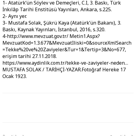
1- Atatürk’ün Söylev ve Demeçleri, C.I, 3. Baskı, Türk
İnkılâp Tarihi Enstitüsü Yayınları, Ankara, s.225.
2- Aynı yer.
3- Mustafa Solak, Şükrü Kaya (Atatürk’ün Bakanı), 3.
Baskı, Kaynak Yayınları, İstanbul, 2016, s.320.
4-http://www.mevzuat.gov.tr/ Metin1.Aspx?
MevzuatKod=1.3.677&MevzuatIliski=0&sourceXmlSearch
=Tekke%20ve%20Zaviyeler&Tur=1&Tertip=3&No=677,
erişim tarihi 27.11.2018.
https://www.aydinlik.com.tr/tekke-ve-zaviyeler-neden…
MUSTAFA SOLAK / TARİHÇİ-YAZAR.Fotoğraf Hereke 17
Ocak 1923.