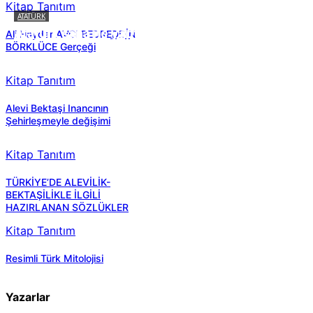
Kitap Tanıtım
ATATÜRK
Atatürk sana ne yaptı?
Ali Haydar AVCI BEDREDDİN
BÖRKLÜCE Gerçeği
Kitap Tanıtım
Alevi Bektaşi Inancının
Şehirleşmeyle değişimi
Kitap Tanıtım
TÜRKİYE’DE ALEVİLİK-
BEKTAŞİLİKLE İLGİLİ
HAZIRLANAN SÖZLÜKLER
Kitap Tanıtım
Resimli Türk Mitolojisi
Yazarlar