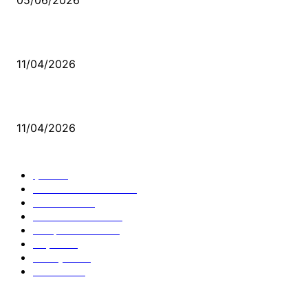
Bacıyan-ı Rum Kadıncık Ana
11/04/2026
Aleviler ve Abdallar
11/04/2026
Güncel Bölümler
Şiir
218
Pir Sultan Abdal
206
Nefesler
188
Serbest Kürsü
172
Kitap Tanıtım
166
Arşiv
145
Aleviyol
121
Atatürk
111