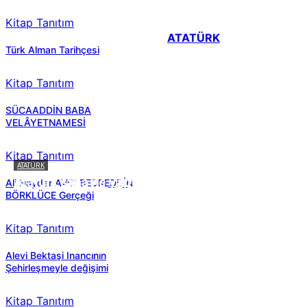
Kitap Tanıtım
ATATÜRK
Türk Alman Tarihçesi
Kitap Tanıtım
SÜCAADDİN BABA
VELÂYETNAMESİ
Kitap Tanıtım
ATATÜRK
Atatürk sana ne yaptı?
Ali Haydar AVCI BEDREDDİN
BÖRKLÜCE Gerçeği
Kitap Tanıtım
Alevi Bektaşi Inancının
Şehirleşmeyle değişimi
Kitap Tanıtım