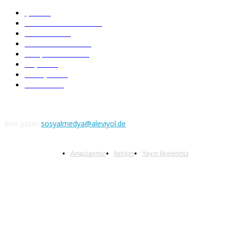
Şiir
218
Pir Sultan Abdal
206
Nefesler
188
Serbest Kürsü
172
Kitap Tanıtım
166
Arşiv
145
Aleviyol
121
Atatürk
111
Bize yazın:
sosyalmedya@aleviyol.de
Amaçlarımız
İletişim
Yayın İlkelerimiz