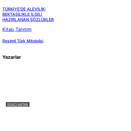
TÜRKİYE’DE ALEVİLİK-
BEKTAŞİLİKLE İLGİLİ
HAZIRLANAN SÖZLÜKLER
Kitap Tanıtım
Resimli Türk Mitolojisi
Yazarlar
REMZI KAPTAN
Pir Sultan Abdal Gerçek Hz. Ali’yi Bilmiyor
muydu?