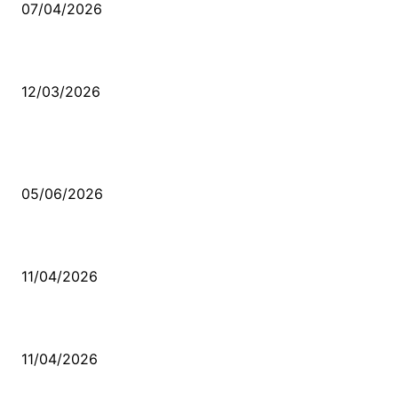
07/04/2026
Düşmüş işportalara sevda gibi sevdalar
12/03/2026
VİDEO İZLE
Kerbela Alevilerin Dinmeyen Acısı
05/06/2026
Bacıyan-ı Rum Kadıncık Ana
11/04/2026
Aleviler ve Abdallar
11/04/2026
Güncel Bölümler