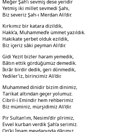
Meğer Şah’ı sevmiş dese yeridir
Yetmiş iki millet sevmedi Şahı,
Biz severiz Şah-ı Merdan Ali’dir.
Kırkımız bir katara dizildik,
Hakk’a, Muhammed’e ümmet yazıldık.
Hakikate şerbet olduk ezildik,
Biz içeriz sâki peyman Ali’dir.
Gidi Yezit bizler haram yemedik,
Bâtın ettik gördüğümüz demedik.
İkrâr birdir dedik, geri dönmedik,
Yediler’iz, birincimiz Ali’dir.
Muhammed dinidir bizim dinimiz,
Tarikat altından geçer yolumuz.
Cibril-i Emindir hem rehberimiz
Biz müminiz, mürşidimiz Ali’dir.
Pir Sultan’ım, Nesimi’dir pîrimiz,
Evvel kurban verdik Şah’a serimiz.
On’ki İmam meydanında dârımız,