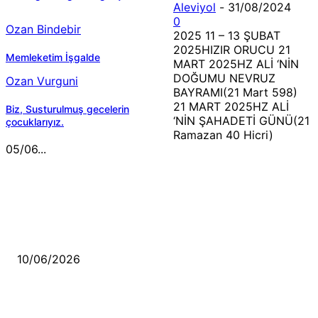
Aleviyol
-
31/08/2024
0
Ozan Bindebir
2025 11 – 13 ŞUBAT
2025HIZIR ORUCU 21
Memleketim İşgalde
MART 2025HZ ALİ ‘NİN
DOĞUMU NEVRUZ
Ozan Vurguni
BAYRAMI(21 Mart 598)
21 MART 2025HZ ALİ
Biz, Susturulmuş gecelerin
‘NİN ŞAHADETİ GÜNÜ(21
çocuklarıyız.
Ramazan 40 Hicri)
05/06...
MÜZİK DİNLE
Sende başını alıp Gitme
10/06/2026
Ben feleğin şu çarkına, çomak sokarım