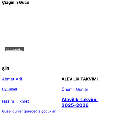
Çizginin Gücü
ERGIN ASYALI
Çizginin Gücü
ŞİİR
Ahmet Arif
ALEVILIK TAKVIMI
Uy Havar
Önemli Günler
Alevilik Takvimi
Nazım Hikmet
2025-2026
Güzel günler göreceğiz çocuklar