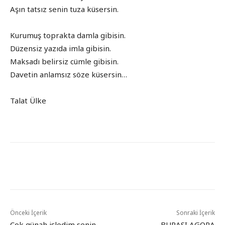
Aşın tatsız senin tuza küsersin.
Kurumuş toprakta damla gibisin.
Düzensiz yazıda imla gibisin.
Maksadı belirsiz cümle gibisin.
Davetin anlamsız söze küsersin…
Talat Ülke
Önceki İçerik
Sonraki İçerik
Çok günah işledim senin
BURASI AGORA