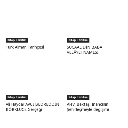
Kitap Tanıtım
Kitap Tanıtım
Türk Alman Tarihçesi
SÜCAADDİN BABA
VELÂYETNAMESİ
Kitap Tanıtım
Kitap Tanıtım
Ali Haydar AVCI BEDREDDİN
Alevi Bektaşi Inancının
BÖRKLÜCE Gerçeği
Şehirleşmeyle değişimi