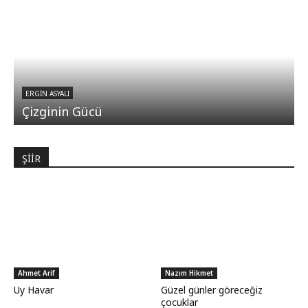
ERGIN ASYALI
Çizginin Gücü
ŞİİR
Ahmet Arif
Nazım Hikmet
Uy Havar
Güzel günler göreceğiz
çocuklar