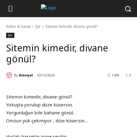
Kültür & Sanat
Şiir
Sitemin kimedir, divane gönül?
Şiir
Sitemin kimedir, divane
gönül?
By
Aleviyol
02/12/2024
1430
0
Sitemin kimedir, divane gönül?
Yokuşta yorulup düze küsersin.
Yorgunluğun bile bahane gönül.
Omzun yük çekmiyor , dize küsersin…
Vuslatı hasretin ipine serdin.