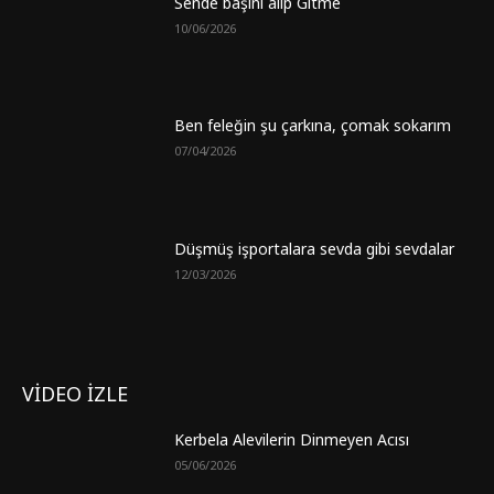
Sende başını alıp Gitme
10/06/2026
Ben feleğin şu çarkına, çomak sokarım
07/04/2026
Düşmüş işportalara sevda gibi sevdalar
12/03/2026
VİDEO İZLE
Kerbela Alevilerin Dinmeyen Acısı
05/06/2026