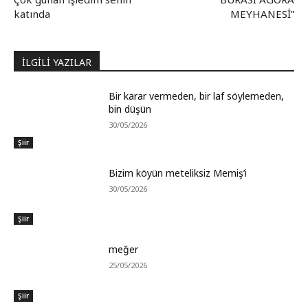
katında
MEYHANESİ”
İLGİLİ YAZILAR
Bir karar vermeden, bir laf söylemeden,
bin düşün
30/05/2026
Şiir
Bizim köyün meteliksiz Memiş’i
30/05/2026
Şiir
meğer
25/05/2026
Şiir