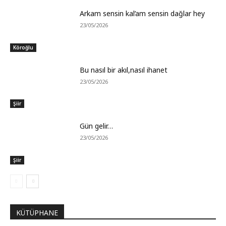
Arkam sensin kal’am sensin dağlar hey
23/05/2026
Köroğlu
Bu nasıl bir akıl,nasıl ihanet
23/05/2026
Şiir
Gün gelir…
23/05/2026
Şiir
KÜTÜPHANE