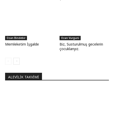
Ozan Bindebir
Ozan Vurguni
Memleketim İşgalde
Biz, Susturulmuş gecelerin
çocuklarıyız.
ALEVILIK TAKVIMI