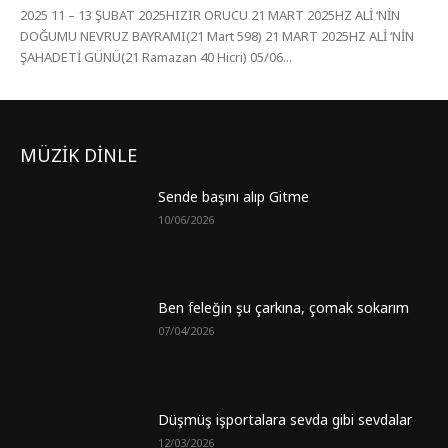
2025 11 – 13 ŞUBAT 2025HIZIR ORUCU 21 MART 2025HZ ALİ ‘NİN
DOĞUMU NEVRUZ BAYRAMI(21 Mart 598) 21 MART 2025HZ ALİ ‘NİN
ŞAHADETİ GÜNÜ(21 Ramazan 40 Hicri) 05/06...
MÜZİK DİNLE
Sende başını alıp Gitme
10/06/2026
Ben feleğin şu çarkına, çomak sokarım
07/04/2026
Düşmüş işportalara sevda gibi sevdalar
12/03/2026