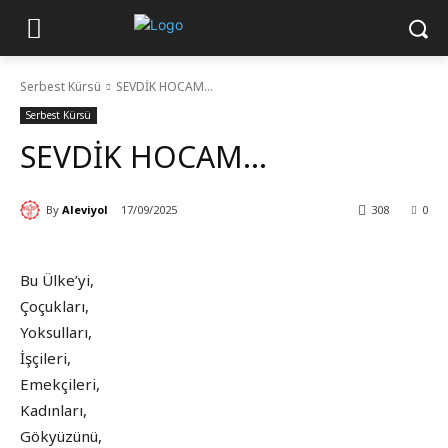
Serbest Kürsü
SEVDİK HOCAM…
Serbest Kürsü
SEVDİK HOCAM…
By
Aleviyol
17/09/2025
308
0
Bu Ülke’yi,
Çoçukları,
Yoksulları,
İşçileri,
Emekçileri,
Kadınları,
Gökyüzünü,