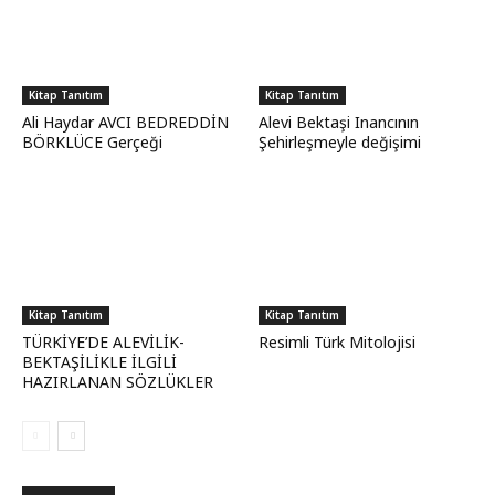
Kitap Tanıtım
Kitap Tanıtım
Ali Haydar AVCI BEDREDDİN
Alevi Bektaşi Inancının
BÖRKLÜCE Gerçeği
Şehirleşmeyle değişimi
Kitap Tanıtım
Kitap Tanıtım
TÜRKİYE’DE ALEVİLİK-
Resimli Türk Mitolojisi
BEKTAŞİLİKLE İLGİLİ
HAZIRLANAN SÖZLÜKLER