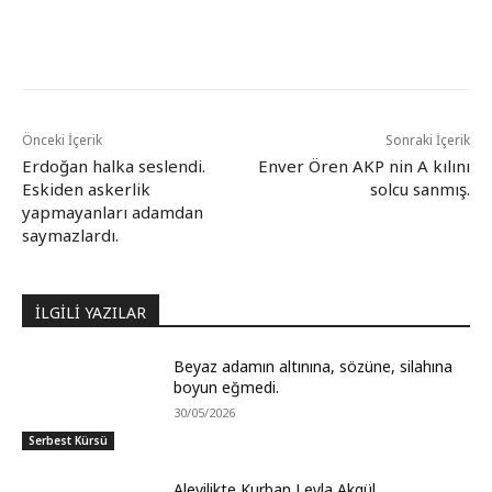
Önceki İçerik
Sonraki İçerik
Erdoğan halka seslendi.
Enver Ören AKP nin A kılını
Eskiden askerlik
solcu sanmış.
yapmayanları adamdan
saymazlardı.
İLGİLİ YAZILAR
Beyaz adamın altınına, sözüne, silahına
boyun eğmedi.
30/05/2026
Serbest Kürsü
Alevilikte Kurban Leyla Akgül