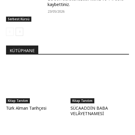
kaybettiniz.
23/05/2026
Serbest Kürsü
KÜTÜPHANE
Kitap Tanıtım
Kitap Tanıtım
Türk Alman Tarihçesi
SÜCAADDİN BABA
VELÂYETNAMESİ