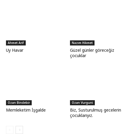
Ahmet Arif
Nazım Hikmet
Uy Havar
Güzel günler göreceğiz
çocuklar
Ozan Bindebir
Ozan Vurguni
Memleketim İşgalde
Biz, Susturulmuş gecelerin
çocuklarıyız.