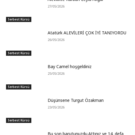
27/05/2026
Serbest Kürsü
Atatürk ALEVİLERİ ÇOK İYİ TANIYORDU
26/05/2026
Serbest Kürsü
Bay Camel hoşgeldiniz
25/05/2026
Serbest Kürsü
Düşünsene Turgut Özakman
23/05/2026
Serbest Kürsü
Bu son barutunuzdu.Attınız ve 14. defa