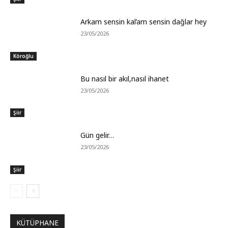
Arkam sensin kal’am sensin dağlar hey
23/05/2026
Köroğlu
Bu nasıl bir akıl,nasıl ihanet
23/05/2026
Şiir
Gün gelir…
23/05/2026
Şiir
KÜTÜPHANE