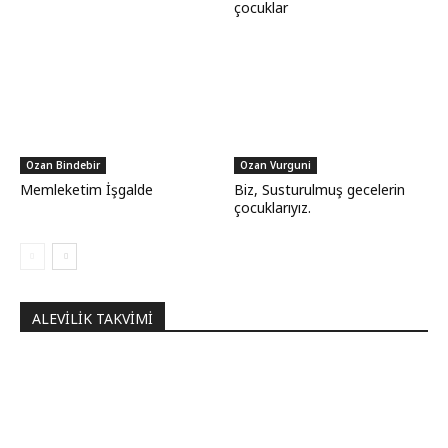
çocuklar
Ozan Bindebir
Ozan Vurguni
Memleketim İşgalde
Biz, Susturulmuş gecelerin
çocuklarıyız.
ALEVILIK TAKVIMI