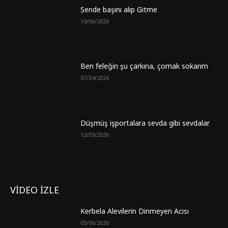
Sende başını alıp Gitme
10/06/2026
Ben feleğin şu çarkına, çomak sokarım
07/04/2026
Düşmüş işportalara sevda gibi sevdalar
12/03/2026
VİDEO İZLE
Kerbela Alevilerin Dinmeyen Acısı
05/06/2026