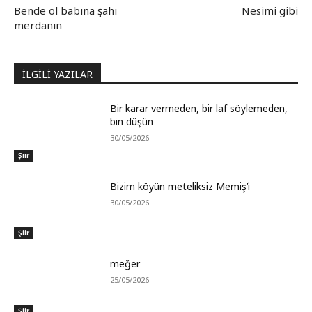
Bende ol babına şahı
Nesimi gibi
merdanın
İLGİLİ YAZILAR
Bir karar vermeden, bir laf söylemeden,
bin düşün
30/05/2026
Şiir
Bizim köyün meteliksiz Memiş’i
30/05/2026
Şiir
meğer
25/05/2026
Şiir