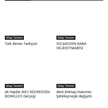
Kitap Tanıtım
Kitap Tanıtım
Türk Alman Tarihçesi
SÜCAADDİN BABA
VELÂYETNAMESİ
Kitap Tanıtım
Kitap Tanıtım
Ali Haydar AVCI BEDREDDİN
Alevi Bektaşi Inancının
BÖRKLÜCE Gerçeği
Şehirleşmeyle değişimi