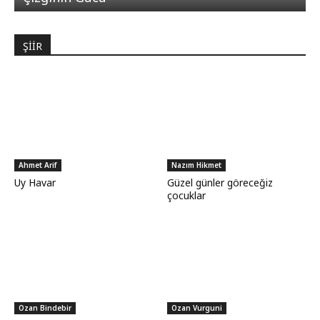
ŞİİR
Ahmet Arif
Nazım Hikmet
Uy Havar
Güzel günler göreceğiz
çocuklar
Ozan Bindebir
Ozan Vurguni