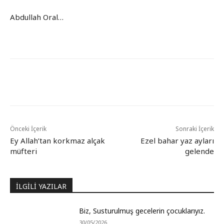
Abdullah Oral…
Önceki İçerik
Sonraki İçerik
Ey Allah’tan korkmaz alçak
Ezel bahar yaz ayları
müfteri
gelende
İLGİLİ YAZILAR
Biz, Susturulmuş gecelerin çocuklarıyız.
30/05/2026