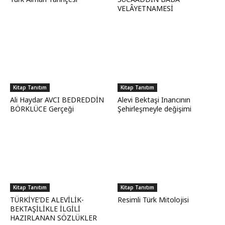
VELÂYETNAMESİ
Kitap Tanıtım
Kitap Tanıtım
Ali Haydar AVCI BEDREDDİN
Alevi Bektaşi Inancının
BÖRKLÜCE Gerçeği
Şehirleşmeyle değişimi
Kitap Tanıtım
Kitap Tanıtım
TÜRKİYE’DE ALEVİLİK-
Resimli Türk Mitolojisi
BEKTAŞİLİKLE İLGİLİ
HAZIRLANAN SÖZLÜKLER