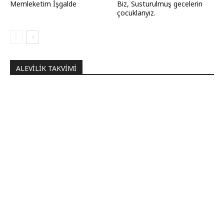
Memleketim İşgalde
Biz, Susturulmuş gecelerin
çocuklarıyız.
ALEVILIK TAKVIMI