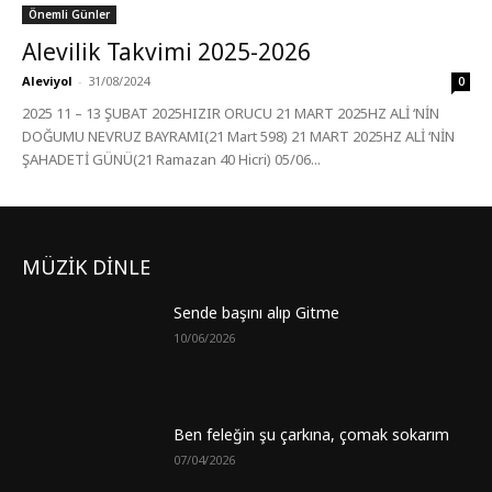
Önemli Günler
Alevilik Takvimi 2025-2026
Aleviyol
-
31/08/2024
0
2025 11 – 13 ŞUBAT 2025HIZIR ORUCU 21 MART 2025HZ ALİ ‘NİN
DOĞUMU NEVRUZ BAYRAMI(21 Mart 598) 21 MART 2025HZ ALİ ‘NİN
ŞAHADETİ GÜNÜ(21 Ramazan 40 Hicri) 05/06...
MÜZİK DİNLE
Sende başını alıp Gitme
10/06/2026
Ben feleğin şu çarkına, çomak sokarım
07/04/2026