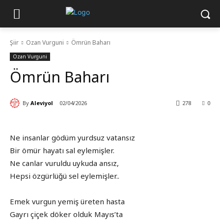
Şiir
Ozan Vurguni
Ömrün Baharı
Ozan Vurguni
Ömrün Baharı
By
Aleviyol
02/04/2026
278
0
Ne insanlar gödüm yurdsuz vatansız
Bir ömür hayatı sal eylemişler.
Ne canlar vuruldu uykuda ansız,
Hepsi özgürlüğü sel eylemişler..
Emek vurgun yemiş üreten hasta
Gayrı çiçek döker olduk Mayıs’ta