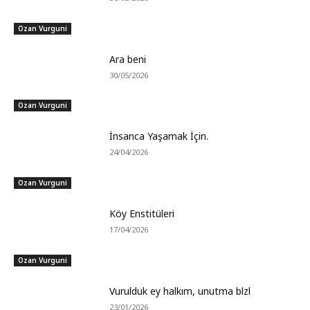
Ozan Vurguni
Ara beni
30/05/2026
Ozan Vurguni
İnsanca Yaşamak İçin.
24/04/2026
Ozan Vurguni
Köy Enstitüleri
17/04/2026
Ozan Vurguni
Vurulduk ey halkım, unutma blzl
23/01/2026