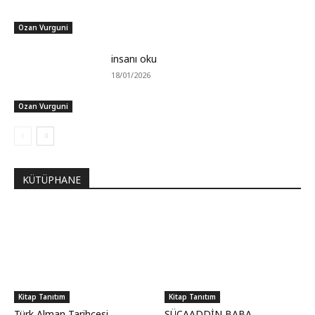
Ozan Vurguni
insanı oku
18/01/2026
Ozan Vurguni
KÜTÜPHANE
Kitap Tanıtım
Kitap Tanıtım
Türk Alman Tarihçesi
SÜCAADDİN BABA