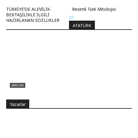
TÜRKİYE’DE ALEVİLİK-
Resimli Türk Mitolojisi
BEKTAŞİLİKLE İLGİLİ
HAZIRLANAN SÖZLÜKLER
ATATÜRK
ATATÜRK
Atatürk sana ne yaptı?
Yazarlar