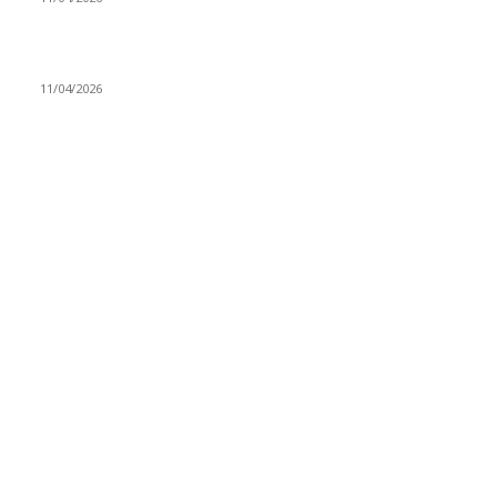
Aleviler ve Abdallar
11/04/2026
Güncel Bölümler
Şiir
218
Pir Sultan Abdal
206
Nefesler
188
Serbest Kürsü
172
Kitap Tanıtım
166
Arşiv
145
Aleviyol
121
Atatürk
111