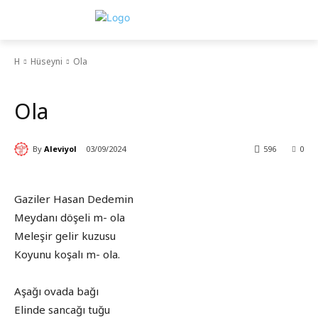
H
Hüseyni
Ola
Hüseyni
Ola
By
Aleviyol
03/09/2024
596
0
Gaziler Hasan Dedemin
Meydanı döşeli m- ola
Meleşir gelir kuzusu
Koyunu koşalı m- ola.
Aşağı ovada bağı
Elinde sancağı tuğu