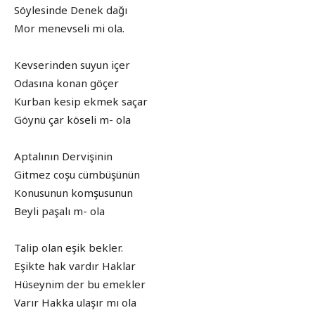
Söylesinde Denek dağı
Mor menevseli mi ola.
Kevserinden suyun içer
Odasına konan göçer
Kurban kesip ekmek saçar
Göynü çar köseli m- ola
Aptalının Dervişinin
Gitmez coşu cümbüşünün
Konusunun komşusunun
Beyli paşalı m- ola
Talip olan eşik bekler.
Eşikte hak vardır Haklar
Hüseynim der bu emekler
Varır Hakka ulaşır mı ola