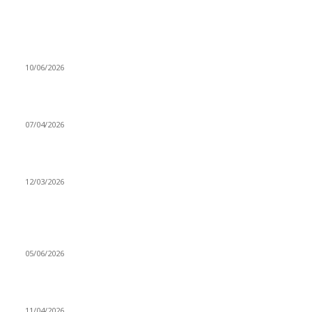
MÜZİK DİNLE
Sende başını alıp Gitme
10/06/2026
Ben feleğin şu çarkına, çomak sokarım
07/04/2026
Düşmüş işportalara sevda gibi sevdalar
12/03/2026
VİDEO İZLE
Kerbela Alevilerin Dinmeyen Acısı
05/06/2026
Bacıyan-ı Rum Kadıncık Ana
11/04/2026