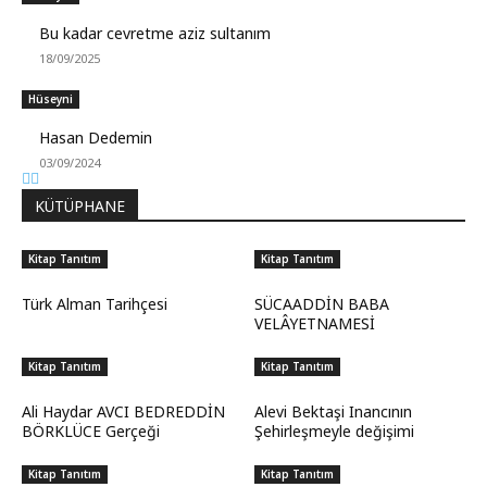
Bu kadar cevretme aziz sultanım
18/09/2025
Hüseyni
Hasan Dedemin
03/09/2024
KÜTÜPHANE
Kitap Tanıtım
Kitap Tanıtım
Türk Alman Tarihçesi
SÜCAADDİN BABA
VELÂYETNAMESİ
Kitap Tanıtım
Kitap Tanıtım
Ali Haydar AVCI BEDREDDİN
Alevi Bektaşi Inancının
BÖRKLÜCE Gerçeği
Şehirleşmeyle değişimi
Kitap Tanıtım
Kitap Tanıtım