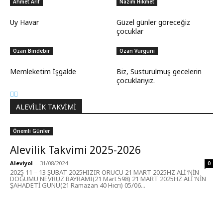
Ahmet Arif
Nazım Hikmet
Uy Havar
Güzel günler göreceğiz
çocuklar
Ozan Bindebir
Ozan Vurguni
Memleketim İşgalde
Biz, Susturulmuş gecelerin
çocuklarıyız.
ALEVILIK TAKVIMI
Önemli Günler
Alevilik Takvimi 2025-2026
Aleviyol
-
31/08/2024
0
2025 11 – 13 ŞUBAT 2025HIZIR ORUCU 21 MART 2025HZ ALİ ‘NİN
DOĞUMU NEVRUZ BAYRAMI(21 Mart 598) 21 MART 2025HZ ALİ ‘NİN
ŞAHADETİ GÜNÜ(21 Ramazan 40 Hicri) 05/06...