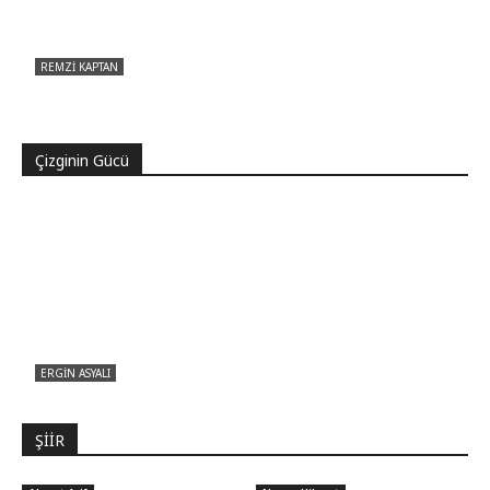
REMZI KAPTAN
Pir Sultan Abdal Gerçek Hz. Ali’yi Bilmiyor
muydu?
Çizginin Gücü
ERGIN ASYALI
Çizginin Gücü
ŞİİR