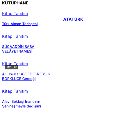
KÜTÜPHANE
Kitap Tanıtım
ATATÜRK
Türk Alman Tarihçesi
Kitap Tanıtım
SÜCAADDİN BABA
VELÂYETNAMESİ
Kitap Tanıtım
ATATÜRK
Atatürk sana ne yaptı?
Ali Haydar AVCI BEDREDDİN
BÖRKLÜCE Gerçeği
Kitap Tanıtım
Alevi Bektaşi Inancının
Şehirleşmeyle değişimi