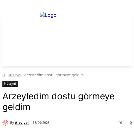
H
Hüseyni
Arzeyledim dostu görmeye geldim
Hüseyni
Arzeyledim dostu görmeye
geldim
By
Aleviyol
18/09/2025
446
0