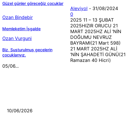
Güzel günler göreceğiz çocuklar
Aleviyol
-
31/08/2024
0
Ozan Bindebir
2025 11 – 13 ŞUBAT
2025HIZIR ORUCU 21
Memleketim İşgalde
MART 2025HZ ALİ ‘NİN
DOĞUMU NEVRUZ
Ozan Vurguni
BAYRAMI(21 Mart 598)
21 MART 2025HZ ALİ
Biz, Susturulmuş gecelerin
‘NİN ŞAHADETİ GÜNÜ(21
çocuklarıyız.
Ramazan 40 Hicri)
05/06...
MÜZİK DİNLE
Sende başını alıp Gitme
10/06/2026
Ben feleğin şu çarkına, çomak sokarım