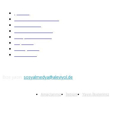
Güncel Bölümler
Şiir
218
Pir Sultan Abdal
206
Nefesler
188
Serbest Kürsü
172
Kitap Tanıtım
166
Arşiv
145
Aleviyol
121
Atatürk
111
Bize yazın:
sosyalmedya@aleviyol.de
Amaçlarımız
İletişim
Yayın İlkelerimiz