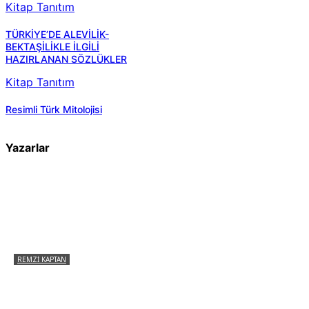
Kitap Tanıtım
TÜRKİYE’DE ALEVİLİK-
BEKTAŞİLİKLE İLGİLİ
HAZIRLANAN SÖZLÜKLER
Kitap Tanıtım
Resimli Türk Mitolojisi
Yazarlar
REMZI KAPTAN
Pir Sultan Abdal Gerçek Hz. Ali’yi Bilmiyor
muydu?