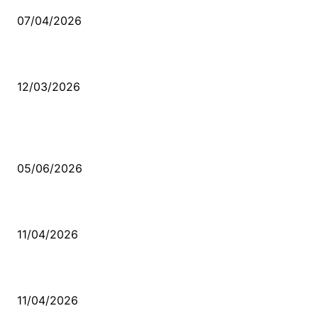
07/04/2026
Düşmüş işportalara sevda gibi sevdalar
12/03/2026
VİDEO İZLE
Kerbela Alevilerin Dinmeyen Acısı
05/06/2026
Bacıyan-ı Rum Kadıncık Ana
11/04/2026
Aleviler ve Abdallar
11/04/2026