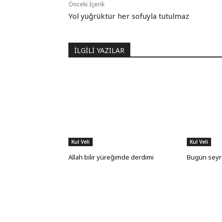
Önceki İçerik
Yol yüğrüktür her sofuyla tutulmaz
İLGİLİ YAZILAR
Kul Veli
Kul Veli
Allah bilir yüreğimde derdimi
Bugün seyre