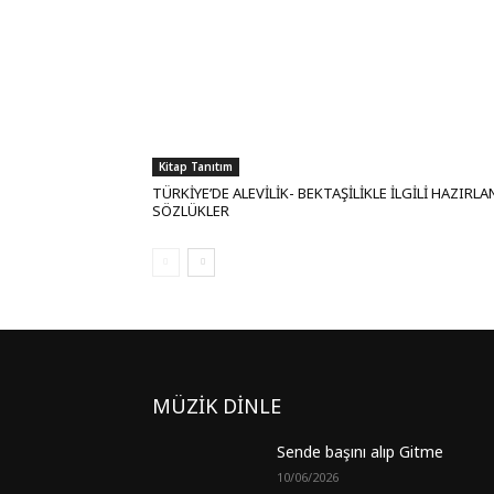
Kitap Tanıtım
TÜRKİYE’DE ALEVİLİK- BEKTAŞİLİKLE İLGİLİ HAZIRL
SÖZLÜKLER
MÜZİK DİNLE
Sende başını alıp Gitme
10/06/2026