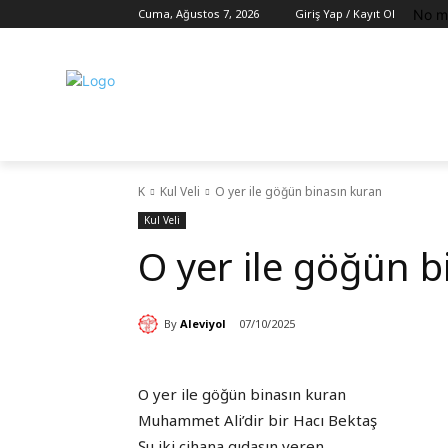
No m
Cuma, Ağustos 7, 2026
Giriş Yap / Kayıt Ol
K
Kul Veli
O yer ile göğün binasın kuran
Kul Veli
O yer ile göğün b
By
Aleviyol
07/10/2025
O yer ile göğün binasın kuran
Muhammet Ali’dir bir Hacı Bektaş
Şu iki cihana gıdasın veren