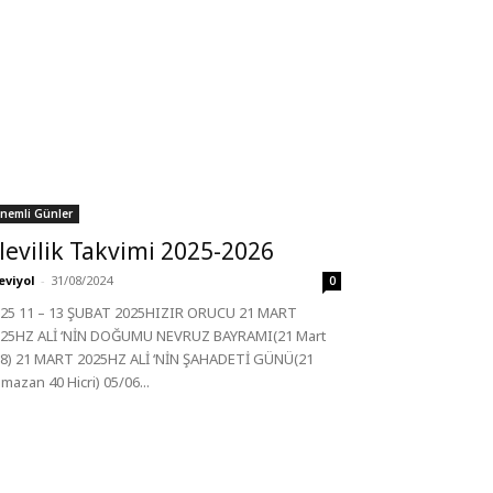
nemli Günler
levilik Takvimi 2025-2026
eviyol
-
31/08/2024
0
25 11 – 13 ŞUBAT 2025HIZIR ORUCU 21 MART
25HZ ALİ ‘NİN DOĞUMU NEVRUZ BAYRAMI(21 Mart
8) 21 MART 2025HZ ALİ ‘NİN ŞAHADETİ GÜNÜ(21
mazan 40 Hicri) 05/06...