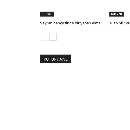
Kul Veli
Kul Veli
Seyran bahçesinde bir yanan elma,
Allah bilir 
KÜTÜPHANE