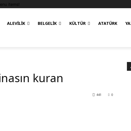
enu items!
ALEVILIK
BELGELIK
KÜLTÜR
ATATÜRK
YA
inasın kuran
441
0