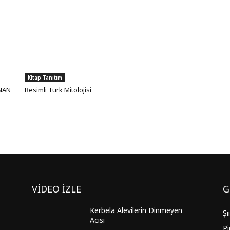
Kitap Tanıtım
ANAN
Resimli Türk Mitolojisi
VİDEO İZLE
G
Kerbela Alevilerin Dinmeyen
Şi
Acısı
Pi