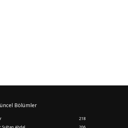
üncel Bölümler
ir
218
r Sultan Abdal
206