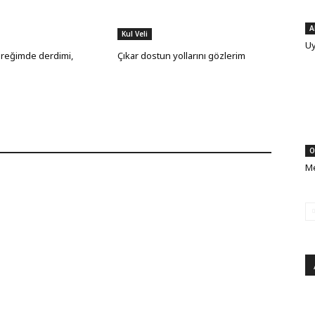
A
Kul Veli
Uy
yüreğimde derdimi,
Çıkar dostun yollarını gözlerim
O
Me