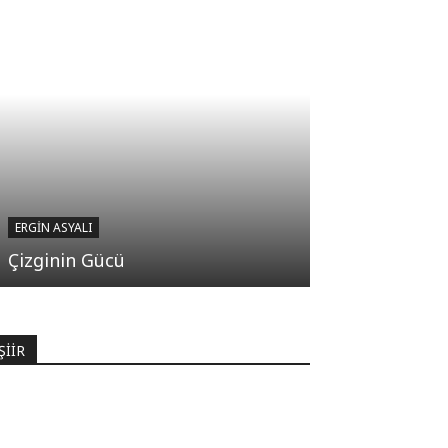
ERGIN ASYALI
Çizginin Gücü
ŞİİR