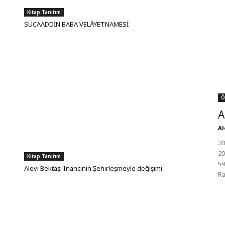
Kitap Tanıtım
SÜCAADDİN BABA VELÂYETNAMESİ
Ö
A
Al
20
20
Kitap Tanıtım
59
Alevi Bektaşi Inancının Şehirleşmeyle değişimi
Ra