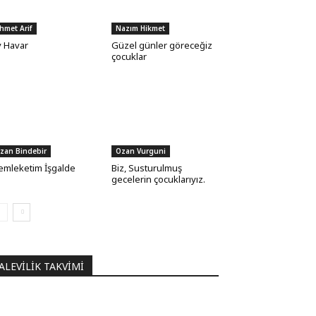
hmet Arif
Nazım Hikmet
 Havar
Güzel günler göreceğiz
çocuklar
zan Bindebir
Ozan Vurguni
mleketim İşgalde
Biz, Susturulmuş
gecelerin çocuklarıyız.
ALEVILIK TAKVIMI