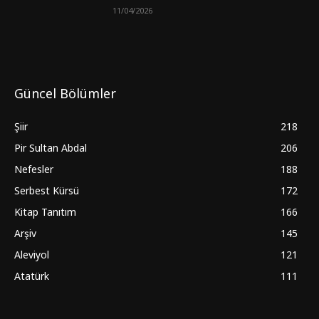
11/04/2026
Güncel Bölümler
Şiir
218
Pir Sultan Abdal
206
Nefesler
188
Serbest Kürsü
172
Kitap Tanıtım
166
Arşiv
145
Aleviyol
121
Atatürk
111