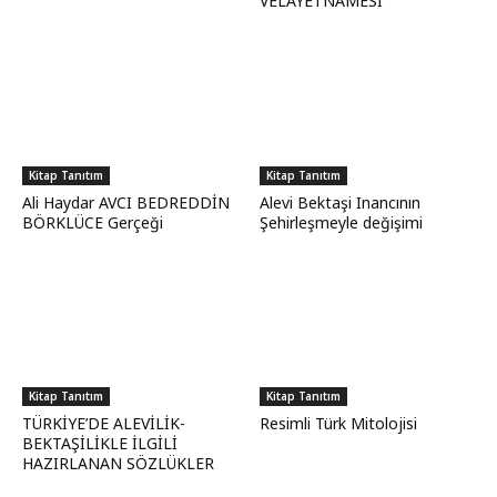
VELÂYETNAMESİ
Kitap Tanıtım
Kitap Tanıtım
Ali Haydar AVCI BEDREDDİN
Alevi Bektaşi Inancının
BÖRKLÜCE Gerçeği
Şehirleşmeyle değişimi
Kitap Tanıtım
Kitap Tanıtım
TÜRKİYE’DE ALEVİLİK-
Resimli Türk Mitolojisi
BEKTAŞİLİKLE İLGİLİ
HAZIRLANAN SÖZLÜKLER