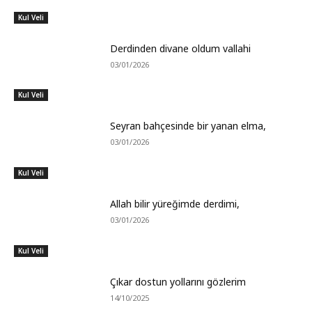
Kul Veli
Derdinden divane oldum vallahi
03/01/2026
Kul Veli
Seyran bahçesinde bir yanan elma,
03/01/2026
Kul Veli
Allah bilir yüreğimde derdimi,
03/01/2026
Kul Veli
Çıkar dostun yollarını gözlerim
14/10/2025