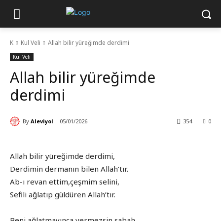
K
Kul Veli
Allah bilir yüreğimde derdimi
Kul Veli
Allah bilir yüreğimde
derdimi
By
Aleviyol
05/01/2026
354
0
Allah bilir yüreğimde derdimi,
Derdimin dermanın bilen Allah’tır.
Ab-ı revan ettim,çeşmim selini,
Sefili ağlatıp güldüren Allah’tır.
Beni ağlatmayınca vermezsin sabah,