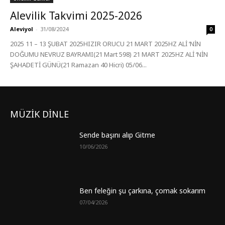
Alevilik Takvimi 2025-2026
Aleviyol
-
31/08/2024
0
2025 11 – 13 ŞUBAT 2025HIZIR ORUCU 21 MART 2025HZ ALİ ‘NİN
DOĞUMU NEVRUZ BAYRAMI(21 Mart 598) 21 MART 2025HZ ALİ ‘NİN
ŞAHADETİ GÜNÜ(21 Ramazan 40 Hicri) 05/06...
MÜZİK DİNLE
Sende başını alıp Gitme
10/06/2026
Ben feleğin şu çarkına, çomak sokarım
07/04/2026