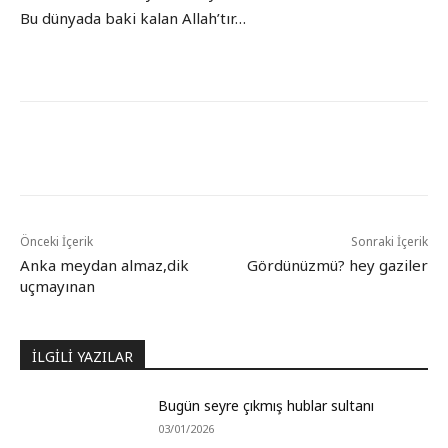
Bu dünyada baki kalan Allah’tır…
Önceki İçerik
Sonraki İçerik
Anka meydan almaz,dik
Gördünüzmü? hey gaziler
uçmayınan
İLGİLİ YAZILAR
Bugün seyre çıkmış hublar sultanı
03/01/2026