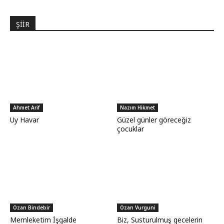
ŞİİR
Ahmet Arif
Nazım Hikmet
Uy Havar
Güzel günler göreceğiz
çocuklar
Ozan Bindebir
Ozan Vurguni
Memleketim İşgalde
Biz, Susturulmuş gecelerin