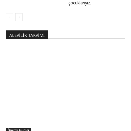
çocuklarıyız.
ALEVILIK TAKVIMI
Önemli Günler