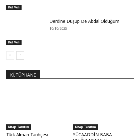
Kul Veli
Derdine Düşüp De Abdal Olduğum
10/10/2025
Kul Veli
KÜTÜPHANE
Kitap Tanıtım
Kitap Tanıtım
Türk Alman Tarihçesi
SÜCAADDİN BABA