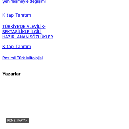
Şehirleşmeyle değişimi
Kitap Tanıtım
TÜRKİYE’DE ALEVİLİK-
BEKTAŞİLİKLE İLGİLİ
HAZIRLANAN SÖZLÜKLER
Kitap Tanıtım
Resimli Türk Mitolojisi
Yazarlar
REMZI KAPTAN
Pir Sultan Abdal Gerçek Hz. Ali’yi Bilmiyor