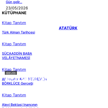
Gün gelir…
23/05/2026
KÜTÜPHANE
Kitap Tanıtım
ATATÜRK
Türk Alman Tarihçesi
Kitap Tanıtım
SÜCAADDİN BABA
VELÂYETNAMESİ
Kitap Tanıtım
ATATÜRK
Atatürk sana ne yaptı?
Ali Haydar AVCI BEDREDDİN
BÖRKLÜCE Gerçeği
Kitap Tanıtım
Alevi Bektaşi Inancının