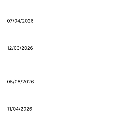
Ben feleğin şu çarkına, çomak sokarım
07/04/2026
Düşmüş işportalara sevda gibi sevdalar
12/03/2026
VİDEO İZLE
Kerbela Alevilerin Dinmeyen Acısı
05/06/2026
Bacıyan-ı Rum Kadıncık Ana
11/04/2026
Aleviler ve Abdallar