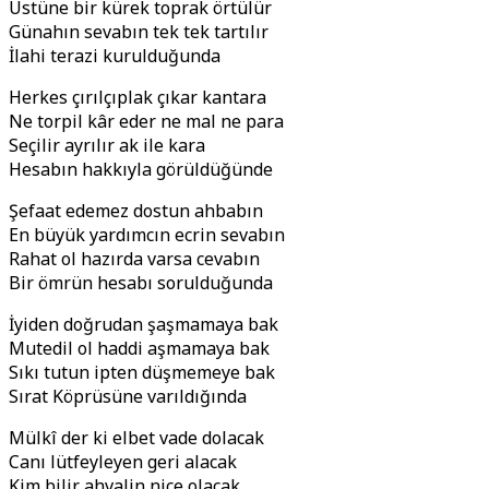
Üstüne bir kürek toprak örtülür
Günahın sevabın tek tek tartılır
İlahi terazi kurulduğunda
Herkes çırılçıplak çıkar kantara
Ne torpil kâr eder ne mal ne para
Seçilir ayrılır ak ile kara
Hesabın hakkıyla görüldüğünde
Şefaat edemez dostun ahbabın
En büyük yardımcın ecrin sevabın
Rahat ol hazırda varsa cevabın
Bir ömrün hesabı sorulduğunda
İyiden doğrudan şaşmamaya bak
Mutedil ol haddi aşmamaya bak
Sıkı tutun ipten düşmemeye bak
Sırat Köprüsüne varıldığında
Mülkî der ki elbet vade dolacak
Canı lütfeyleyen geri alacak
Kim bilir ahvalin nice olacak