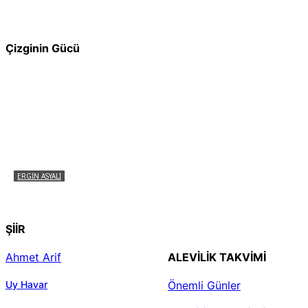
muydu?
Çizginin Gücü
ERGIN ASYALI
Çizginin Gücü
ŞİİR
Ahmet Arif
ALEVILIK TAKVIMI
Uy Havar
Önemli Günler