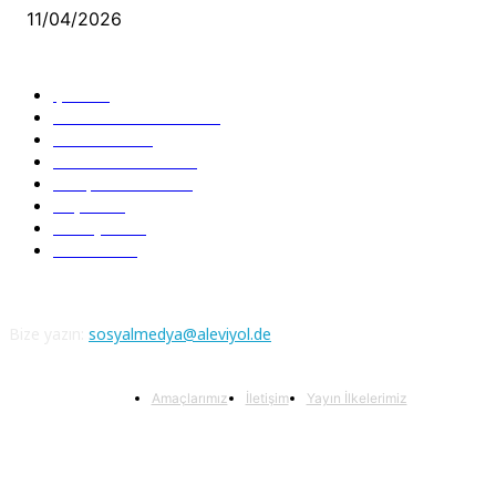
11/04/2026
Güncel Bölümler
Şiir
218
Pir Sultan Abdal
206
Nefesler
188
Serbest Kürsü
172
Kitap Tanıtım
166
Arşiv
145
Aleviyol
121
Atatürk
111
Bize yazın:
sosyalmedya@aleviyol.de
Amaçlarımız
İletişim
Yayın İlkelerimiz