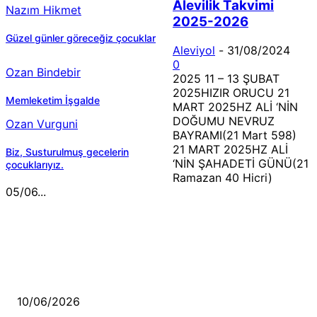
Alevilik Takvimi
Nazım Hikmet
2025-2026
Güzel günler göreceğiz çocuklar
Aleviyol
-
31/08/2024
0
Ozan Bindebir
2025 11 – 13 ŞUBAT
2025HIZIR ORUCU 21
Memleketim İşgalde
MART 2025HZ ALİ ‘NİN
DOĞUMU NEVRUZ
Ozan Vurguni
BAYRAMI(21 Mart 598)
21 MART 2025HZ ALİ
Biz, Susturulmuş gecelerin
‘NİN ŞAHADETİ GÜNÜ(21
çocuklarıyız.
Ramazan 40 Hicri)
05/06...
MÜZİK DİNLE
Sende başını alıp Gitme
10/06/2026