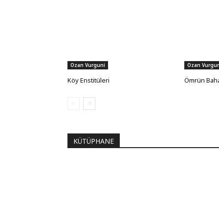
Ozan Vurguni
Ozan Vurgun
Köy Enstitüleri
Ömrün Baha
KÜTÜPHANE