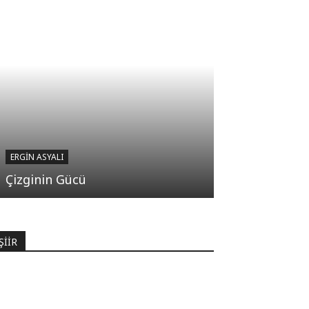
ERGIN ASYALI
Çizginin Gücü
ŞİİR