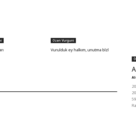
i
Ozan Vurguni
rı
Vurulduk ey halkım, unutma blzl
Ö
A
Al
20
20
59
Ra