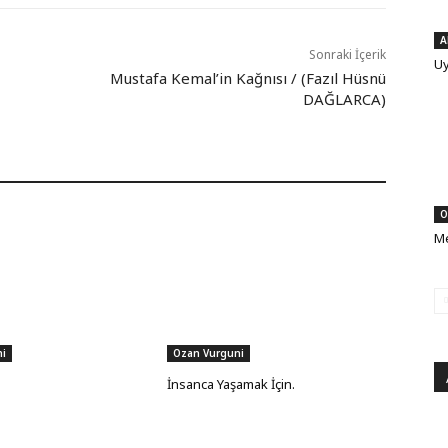
A
Sonraki İçerik
Uy
Mustafa Kemal’in Kağnısı / (Fazıl Hüsnü
DAĞLARCA)
O
Me
i
Ozan Vurguni
İnsanca Yaşamak İçin.