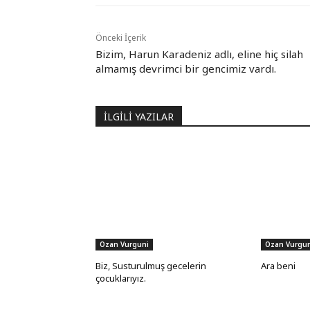
Önceki İçerik
Bizim, Harun Karadeniz adlı, eline hiç silah
almamış devrimci bir gencimiz vardı.
İLGİLİ YAZILAR
Ozan Vurguni
Ozan Vurgun
Biz, Susturulmuş gecelerin
Ara beni
çocuklarıyız.