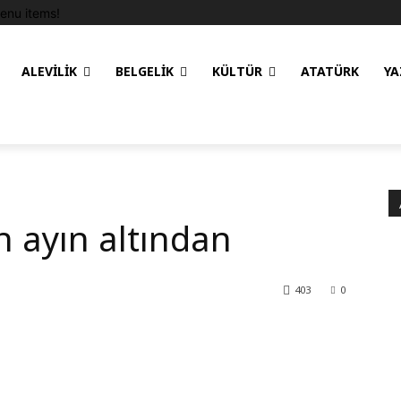
enu items!
ALEVILIK
BELGELIK
KÜLTÜR
ATATÜRK
YA
n ayın altından
403
0