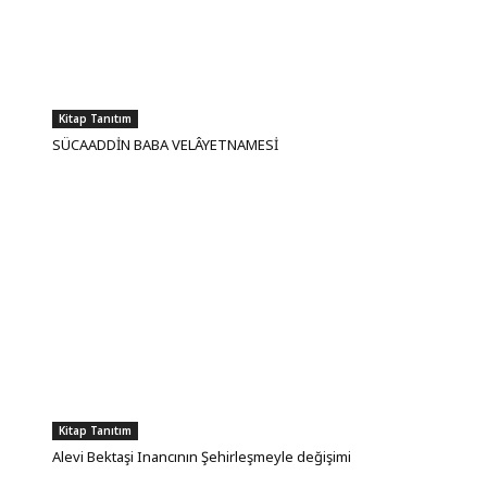
Kitap Tanıtım
SÜCAADDİN BABA VELÂYETNAMESİ
Kitap Tanıtım
Alevi Bektaşi Inancının Şehirleşmeyle değişimi