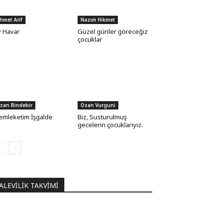
hmet Arif
Nazım Hikmet
 Havar
Güzel günler göreceğiz
çocuklar
zan Bindebir
Ozan Vurguni
mleketim İşgalde
Biz, Susturulmuş
gecelerin çocuklarıyız.
ALEVILIK TAKVIMI