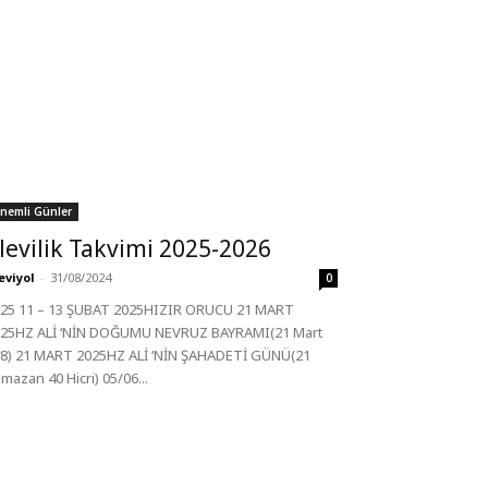
nemli Günler
levilik Takvimi 2025-2026
eviyol
-
31/08/2024
0
25 11 – 13 ŞUBAT 2025HIZIR ORUCU 21 MART
25HZ ALİ ‘NİN DOĞUMU NEVRUZ BAYRAMI(21 Mart
8) 21 MART 2025HZ ALİ ‘NİN ŞAHADETİ GÜNÜ(21
mazan 40 Hicri) 05/06...