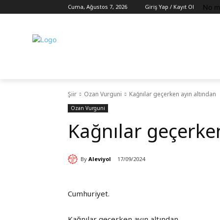
No m
Cuma, Ağustos 7, 2026
Giriş Yap / Kayıt Ol
Şiir
Ozan Vurguni
Kağnılar geçerken ayın altından
Ozan Vurguni
Kağnılar geçerke
By
Aleviyol
17/09/2024
Cumhuriyet.
Kağnılar geçerken ayın altından