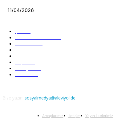
11/04/2026
Güncel Bölümler
Şiir
218
Pir Sultan Abdal
206
Nefesler
188
Serbest Kürsü
172
Kitap Tanıtım
166
Arşiv
145
Aleviyol
121
Atatürk
111
Bize yazın:
sosyalmedya@aleviyol.de
Amaçlarımız
İletişim
Yayın İlkelerimiz