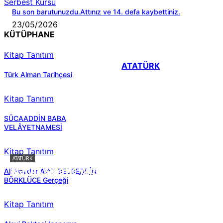
Serbest Kürsü
Bu son barutunuzdu.Attınız ve 14. defa kaybettiniz.
23/05/2026
KÜTÜPHANE
Kitap Tanıtım
ATATÜRK
Türk Alman Tarihçesi
Kitap Tanıtım
SÜCAADDİN BABA
VELÂYETNAMESİ
Kitap Tanıtım
ATATÜRK
Atatürk sana ne yaptı?
Ali Haydar AVCI BEDREDDİN
BÖRKLÜCE Gerçeği
Kitap Tanıtım