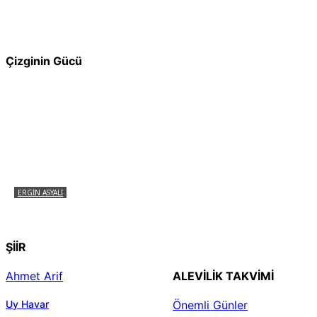
Pir Sultan Abdal Gerçek Hz. Ali’yi Bilmiyor
muydu?
Çizginin Gücü
ERGIN ASYALI
Çizginin Gücü
ŞİİR
Ahmet Arif
ALEVILIK TAKVIMI
Uy Havar
Önemli Günler