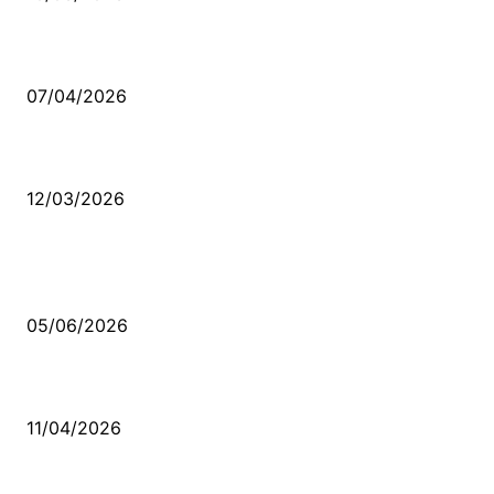
Ben feleğin şu çarkına, çomak sokarım
07/04/2026
Düşmüş işportalara sevda gibi sevdalar
12/03/2026
VİDEO İZLE
Kerbela Alevilerin Dinmeyen Acısı
05/06/2026
Bacıyan-ı Rum Kadıncık Ana
11/04/2026
Aleviler ve Abdallar