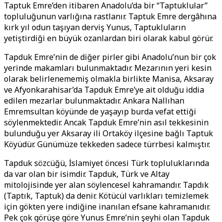
Taptuk Emre’den itibaren Anadolu’da bir “Taptuklular”
topluluğunun varlığına rastlanır. Taptuk Emre dergâhına
kırk yıl odun taşıyan derviş Yunus, Taptukluların
yetiştirdiği en büyük ozanlardan biri olarak kabul görür.
Tapduk Emre’nin de diğer pirler gibi Anadolu’nun bir çok
yerinde makamları bulunmaktadır. Mezarının yeri kesin
olarak belirlenememiş olmakla birlikte Manisa, Aksaray
ve Afyonkarahisar’da Tapduk Emre’ye ait olduğu iddia
edilen mezarlar bulunmaktadır. Ankara Nallıhan
Emremsultan köyünde de yaşayıp burda vefat ettiği
söylenmektedir. Ancak Tapduk Emre’nin asıl tekkesinin
bulunduğu yer Aksaray ili Ortaköy ilçesine bağlı Taptuk
Köyüdür. Günümüze tekkeden sadece türrbesi kalmıştır.
Tapduk sözcüğü, İslamiyet öncesi Türk topluluklarında
da var olan bir isimdir. Tapduk, Türk ve Altay
mitolojisinde yer alan söylencesel kahramandır. Tapdık
(Taptık, Taptuk) da denir. Kötücül varlıkları temizlemek
için gökten yere indiğine inanılan efsane kahramanıdır.
Pek çok görüşe göre Yunus Emre’nin şeyhi olan Tapduk