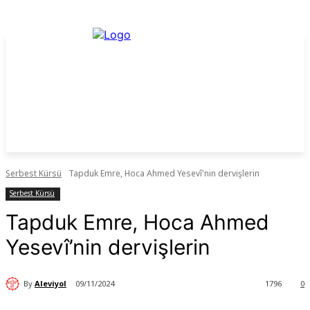
Serbest Kürsü
Tapduk Emre, Hoca Ahmed Yesevî'nin dervişlerin
Serbest Kürsü
Tapduk Emre, Hoca Ahmed
Yesevî’nin dervişlerin
By
Aleviyol
09/11/2024
1796
0