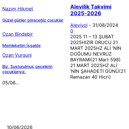
Alevilik Takvimi
Nazım Hikmet
2025-2026
Güzel günler göreceğiz çocuklar
Aleviyol
-
31/08/2024
0
Ozan Bindebir
2025 11 – 13 ŞUBAT
2025HIZIR ORUCU 21
Memleketim İşgalde
MART 2025HZ ALİ ‘NİN
DOĞUMU NEVRUZ
Ozan Vurguni
BAYRAMI(21 Mart 598)
21 MART 2025HZ ALİ
Biz, Susturulmuş gecelerin
‘NİN ŞAHADETİ GÜNÜ(21
çocuklarıyız.
Ramazan 40 Hicri)
05/06...
MÜZİK DİNLE
Sende başını alıp Gitme
10/06/2026