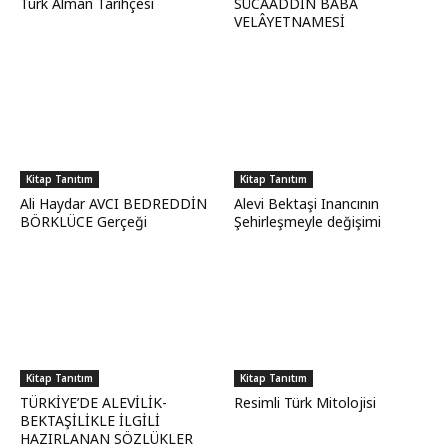
Türk Alman Tarihçesi
SÜCAADDİN BABA
VELÂYETNAMESİ
Kitap Tanıtım
Kitap Tanıtım
Ali Haydar AVCI BEDREDDİN
Alevi Bektaşi Inancının
BÖRKLÜCE Gerçeği
Şehirleşmeyle değişimi
Kitap Tanıtım
Kitap Tanıtım
TÜRKİYE’DE ALEVİLİK-
Resimli Türk Mitolojisi
BEKTAŞİLİKLE İLGİLİ
HAZIRLANAN SÖZLÜKLER