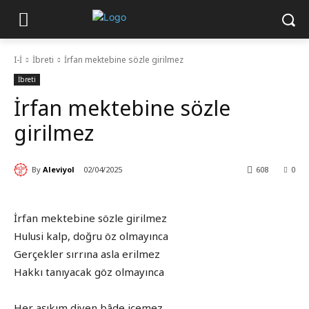
I-İ
İbreti
İrfan mektebine sözle girilmez
İbreti
İrfan mektebine sözle
girilmez
By
Aleviyol
02/04/2025
608
0
İrfan mektebine sözle girilmez
Hulusi kalp, doğru öz olmayınca
Gerçekler sırrına asla erilmez
Hakkı tanıyacak göz olmayınca
Her aşıkım diyen bâde içemez