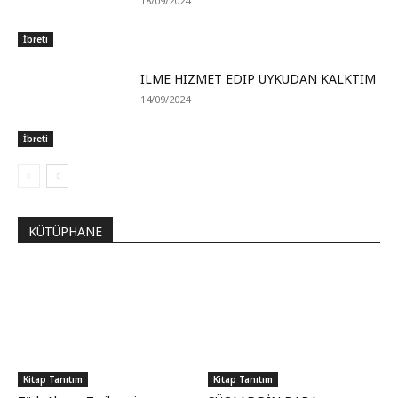
18/09/2024
İbreti
ILME HIZMET EDIP UYKUDAN KALKTIM
14/09/2024
İbreti
KÜTÜPHANE
Kitap Tanıtım
Kitap Tanıtım