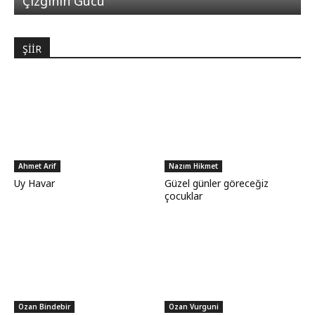
Çizginin Gücü
ŞİİR
Ahmet Arif
Nazım Hikmet
Uy Havar
Güzel günler göreceğiz
çocuklar
Ozan Bindebir
Ozan Vurguni