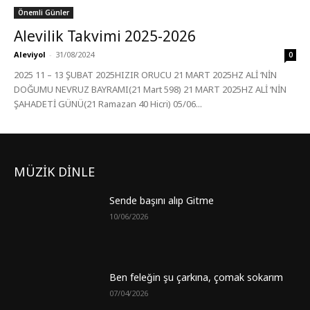
Önemli Günler
Alevilik Takvimi 2025-2026
Aleviyol
-
31/08/2024
0
2025 11 – 13 ŞUBAT 2025HIZIR ORUCU 21 MART 2025HZ ALİ ‘NİN
DOĞUMU NEVRUZ BAYRAMI(21 Mart 598) 21 MART 2025HZ ALİ ‘NİN
ŞAHADETİ GÜNÜ(21 Ramazan 40 Hicri) 05/06...
MÜZİK DİNLE
Sende başını alıp Gitme
10/06/2026
Ben feleğin şu çarkına, çomak sokarım
07/04/2026