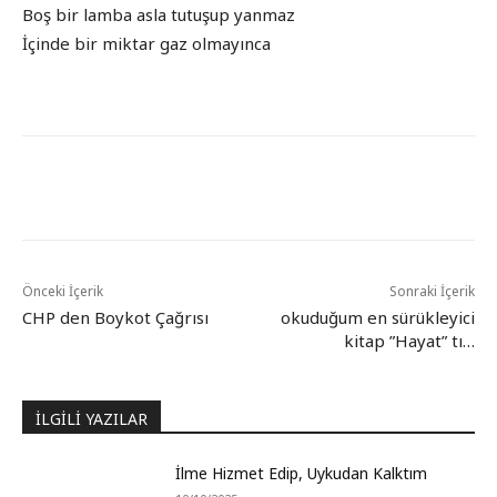
Boş bir lamba asla tutuşup yanmaz
İçinde bir miktar gaz olmayınca
Önceki İçerik
Sonraki İçerik
CHP den Boykot Çağrısı
okuduğum en sürükleyici
kitap ”Hayat” tı…
İLGİLİ YAZILAR
İlme Hizmet Edip, Uykudan Kalktım