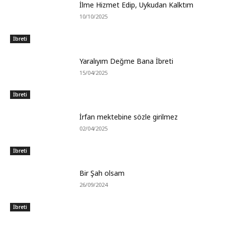
İlme Hizmet Edip, Uykudan Kalktım
10/10/2025
İbreti
Yaralıyım Değme Bana İbreti
15/04/2025
İbreti
İrfan mektebine sözle girilmez
02/04/2025
İbreti
Bir Şah olsam
26/09/2024
İbreti