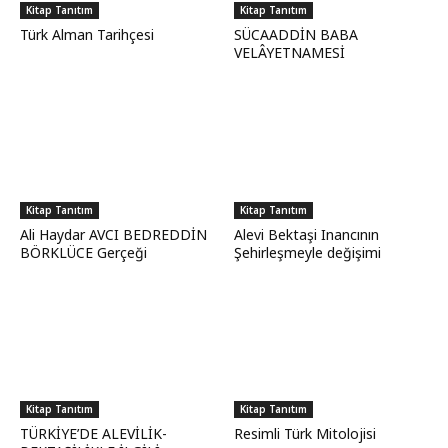
Kitap Tanıtım
Kitap Tanıtım
Türk Alman Tarihçesi
SÜCAADDİN BABA
VELÂYETNAMESİ
Kitap Tanıtım
Kitap Tanıtım
Ali Haydar AVCI BEDREDDİN
Alevi Bektaşi Inancının
BÖRKLÜCE Gerçeği
Şehirleşmeyle değişimi
Kitap Tanıtım
Kitap Tanıtım
TÜRKİYE’DE ALEVİLİK-
Resimli Türk Mitolojisi