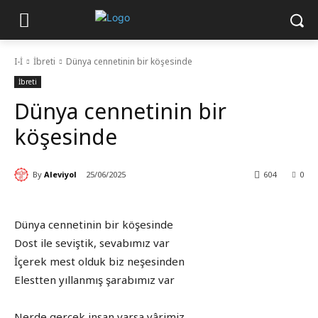
I-İ
İbreti
Dünya cennetinin bir köşesinde
İbreti
Dünya cennetinin bir
köşesinde
By
Aleviyol
25/06/2025
604
0
Dünya cennetinin bir köşesinde
Dost ile seviştik, sevabımız var
İçerek mest olduk biz neşesinden
Elestten yıllanmış şarabımız var
Nerde gerçek insan varsa yârimiz