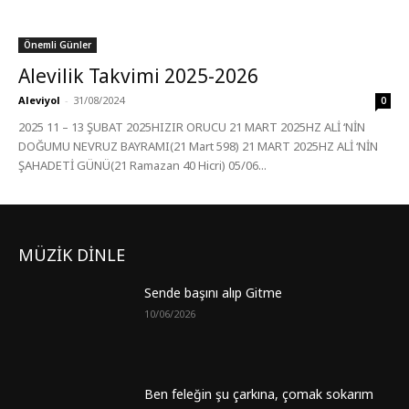
Önemli Günler
Alevilik Takvimi 2025-2026
Aleviyol
-
31/08/2024
0
2025 11 – 13 ŞUBAT 2025HIZIR ORUCU 21 MART 2025HZ ALİ ‘NİN
DOĞUMU NEVRUZ BAYRAMI(21 Mart 598) 21 MART 2025HZ ALİ ‘NİN
ŞAHADETİ GÜNÜ(21 Ramazan 40 Hicri) 05/06...
MÜZİK DİNLE
Sende başını alıp Gitme
10/06/2026
Ben feleğin şu çarkına, çomak sokarım