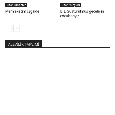
Ozan Bindebir
Ozan Vurguni
Memleketim İşgalde
Biz, Susturulmuş gecelerin
çocuklarıyız.
ALEVILIK TAKVIMI