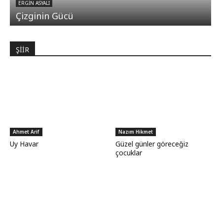
ERGIN ASYALI
Çizginin Gücü
ŞİİR
Ahmet Arif
Nazım Hikmet
Uy Havar
Güzel günler göreceğiz
çocuklar