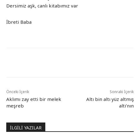
Dersimiz aşk, canlı kitabımız var
İbreti Baba
Önceki İçerik
Sonraki İçerik
Aklımı zay etti bir melek
Altı bin altı yüz altmış
meşreb
altı’nın
İLGİLİ YAZILAR