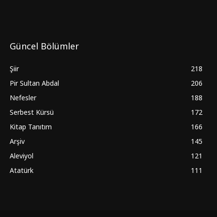
Güncel Bölümler
Şiir
218
Pir Sultan Abdal
206
Nefesler
188
Serbest Kürsü
172
Kitap Tanıtım
166
Arşiv
145
Aleviyol
121
Atatürk
111