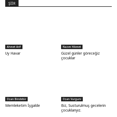
ŞİİR
Ahmet Arif
Nazım Hikmet
Uy Havar
Güzel günler göreceğiz
çocuklar
Ozan Bindebir
Ozan Vurguni
Memleketim İşgalde
Biz, Susturulmuş gecelerin
çocuklarıyız.