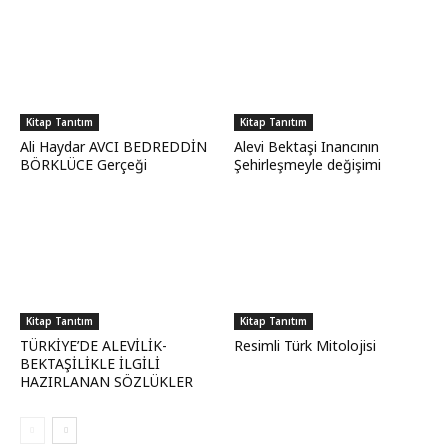
Kitap Tanıtım
Kitap Tanıtım
Ali Haydar AVCI BEDREDDİN
Alevi Bektaşi Inancının
BÖRKLÜCE Gerçeği
Şehirleşmeyle değişimi
Kitap Tanıtım
Kitap Tanıtım
TÜRKİYE’DE ALEVİLİK-
Resimli Türk Mitolojisi
BEKTAŞİLİKLE İLGİLİ
HAZIRLANAN SÖZLÜKLER