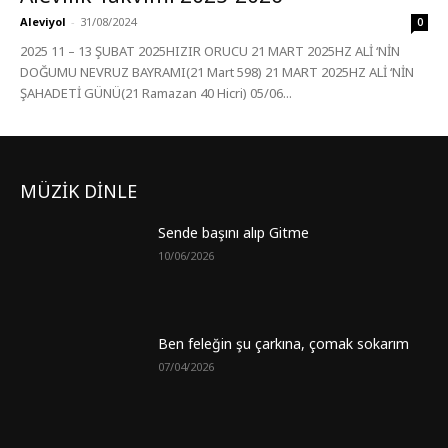
Aleviyol
-
31/08/2024
0
2025 11 – 13 ŞUBAT 2025HIZIR ORUCU 21 MART 2025HZ ALİ ‘NİN
DOĞUMU NEVRUZ BAYRAMI(21 Mart 598) 21 MART 2025HZ ALİ ‘NİN
ŞAHADETİ GÜNÜ(21 Ramazan 40 Hicri) 05/06...
MÜZİK DİNLE
Sende başını alıp Gitme
10/06/2026
Ben feleğin şu çarkına, çomak sokarım
07/04/2026