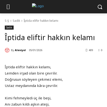
S-Ş
Sadik
Îptida eliftir hakkın kelamı
Sadik
Îptida eliftir hakkın kelamı
By
Aleviyol
05/01/2026
409
0
Îptida eliftir hakkın kelamı,
Lemden irşad olan bire çevrilir.
Doğrusun söyleyen çekmez elemi,
Ustaz meydanında kâra çevrilir.
Kimi fehmeyledi üç ile beşi,
Anı zabun kıldı aşkın ateşi,