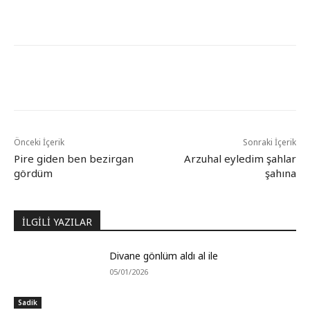
Önceki İçerik
Sonraki İçerik
Pire giden ben bezirgan
Arzuhal eyledim şahlar
gördüm
şahına
İLGİLİ YAZILAR
Divane gönlüm aldı al ile
05/01/2026
Sadik