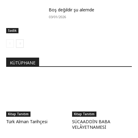
Boş değildir şu alemde
03/01/2026
Sadik
KÜTÜPHANE
Kitap Tanıtım
Kitap Tanıtım
Türk Alman Tarihçesi
SÜCAADDİN BABA
VELÂYETNAMESİ