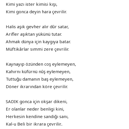
Kimi yazı ister kimisi kışı,
Kimi gonca deyin hara çevrilir.
Halis aşık gevher alır dûr satar,
Arifler aşıktan yükünü tutar.
Ahmak dünya için kaygıya batar.
Müftikârlar sımmi zere çevrilir.
Kaynayıp özünden coş eylemeyen,
Kahırnı küfürnü nûş eylemeyen,
Tuttuğu damanın baş eylemeyen,
Döner ikrarından köre çevrilir.
SADIK gonca için okşar dikeni,
Er olanlar neder benligi kini,
Herkesin kendine sandığı sanı,
Kal-u Beli bir ikrara çevrilir..