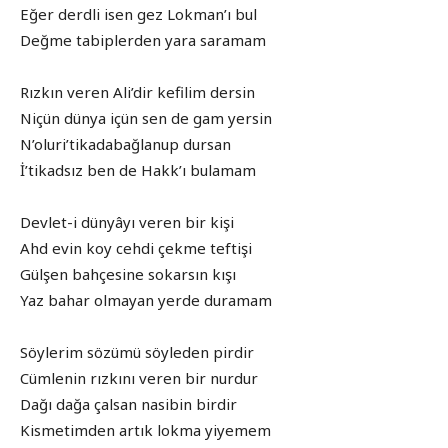
Eğer derdli isen gez Lokman’ı bul
Değme tabiplerden yara saramam
Rızkın veren Ali’dir kefilim dersin
Niçün dünya içün sen de gam yersin
N’oluri’tikadabağlanup dursan
İ’tikadsız ben de Hakk’ı bulamam
Devlet-i dünyâyı veren bir kişi
Ahd evin koy cehdi çekme teftişi
Gülşen bahçesine sokarsın kışı
Yaz bahar olmayan yerde duramam
Söylerim sözümü söyleden pirdir
Cümlenin rızkını veren bir nurdur
Dağı dağa çalsan nasibin birdir
Kismetimden artık lokma yiyemem