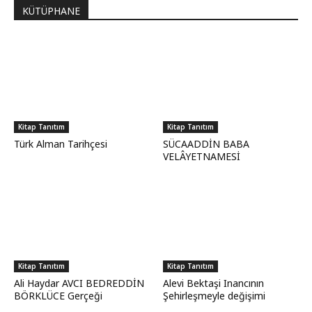
KÜTÜPHANE
Kitap Tanıtım
Kitap Tanıtım
Türk Alman Tarihçesi
SÜCAADDİN BABA
VELÂYETNAMESİ
Kitap Tanıtım
Kitap Tanıtım
Ali Haydar AVCI BEDREDDİN
Alevi Bektaşi Inancının
BÖRKLÜCE Gerçeği
Şehirleşmeyle değişimi