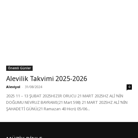
Önemli Günler
Alevilik Takvimi 2025-2026
Aleviyol
-
31/08/2024
0
2025 11 – 13 ŞUBAT 2025HIZIR ORUCU 21 MART 2025HZ ALİ ‘NİN
DOĞUMU NEVRUZ BAYRAMI(21 Mart 598) 21 MART 2025HZ ALİ ‘NİN
ŞAHADETİ GÜNÜ(21 Ramazan 40 Hicri) 05/06...