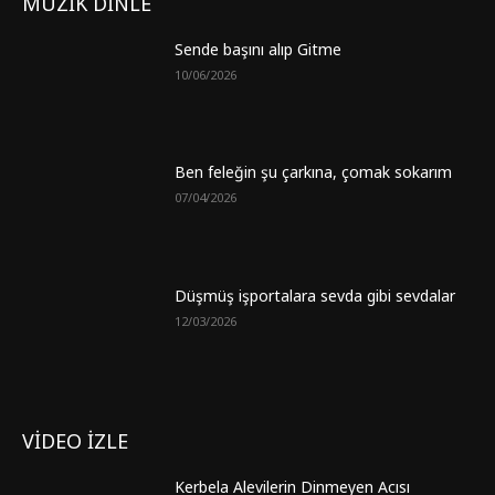
MÜZİK DİNLE
Sende başını alıp Gitme
10/06/2026
Ben feleğin şu çarkına, çomak sokarım
07/04/2026
Düşmüş işportalara sevda gibi sevdalar
12/03/2026
VİDEO İZLE
Kerbela Alevilerin Dinmeyen Acısı