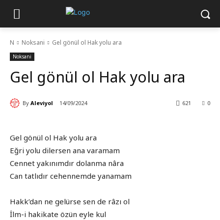
N
Noksani
Gel gönül ol Hak yolu ara
Noksani
Gel gönül ol Hak yolu ara
By
Aleviyol
14/09/2024
621
0
Gel gönül ol Hak yolu ara
Eğri yolu dilersen ana varamam
Cennet yakınımdır dolanma nâra
Can tatlıdır cehennemde yanamam
Hakk’dan ne gelürse sen de râzı ol
İlm-i hakikate özün eyle kul