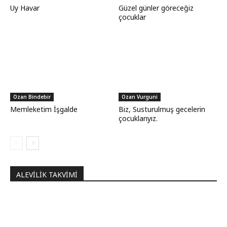
Uy Havar
Güzel günler göreceğiz
çocuklar
Ozan Bindebir
Ozan Vurguni
Memleketim İşgalde
Biz, Susturulmuş gecelerin
çocuklarıyız.
ALEVILIK TAKVIMI