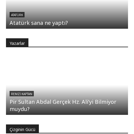
ATATÜRK
Atatürk sana ne yaptı?
Yazarlar
REMZI KAPTAN
Pir Sultan Abdal Gerçek Hz. Ali’yi Bilmiyor
muydu?
Çizginin Gücü