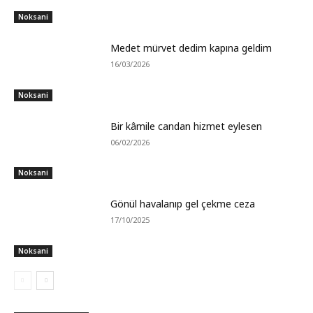
Noksani
Medet mürvet dedim kapına geldim
16/03/2026
Noksani
Bir kâmile candan hizmet eylesen
06/02/2026
Noksani
Gönül havalanıp gel çekme ceza
17/10/2025
Noksani