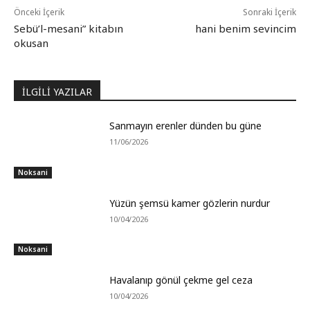
Önceki İçerik
Sonraki İçerik
Sebü’l-mesani” kitabın
hani benim sevincim
okusan
İLGİLİ YAZILAR
Sanmayın erenler dünden bu güne
11/06/2026
Noksani
Yüzün şemsü kamer gözlerin nurdur
10/04/2026
Noksani
Havalanıp gönül çekme gel ceza
10/04/2026