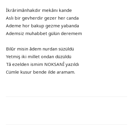
İkrârimânhakdır mekânı kande
Aslı bir gevherdir gezer her canda
Ademe hor bakup gezme yabanda
Ademsiz muhabbet gülün deremem
Bilûr misin âdem nurdan süzüldü
Yetmiş iki millet ondan düzüldü
Tâ ezelden ismim NOKSANÎ yazıldı
Cümle kusur bende ilde aramam.