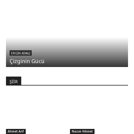
ERGIN ASYALI
Çizginin Gücü
ŞİİR
Ahmet Arif
Nazım Hikmet