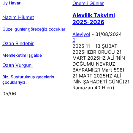
Uy Havar
Önemli Günler
Alevilik Takvimi
Nazım Hikmet
2025-2026
Güzel günler göreceğiz çocuklar
Aleviyol
-
31/08/2024
0
Ozan Bindebir
2025 11 – 13 ŞUBAT
2025HIZIR ORUCU 21
Memleketim İşgalde
MART 2025HZ ALİ ‘NİN
DOĞUMU NEVRUZ
Ozan Vurguni
BAYRAMI(21 Mart 598)
21 MART 2025HZ ALİ
Biz, Susturulmuş gecelerin
‘NİN ŞAHADETİ GÜNÜ(21
çocuklarıyız.
Ramazan 40 Hicri)
05/06...
MÜZİK DİNLE
Sende başını alıp Gitme