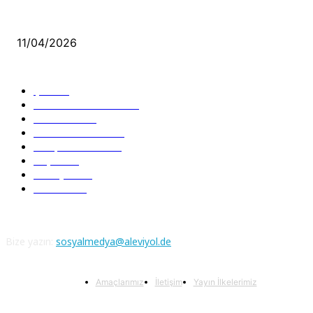
Aleviler ve Abdallar
11/04/2026
Güncel Bölümler
Şiir
218
Pir Sultan Abdal
206
Nefesler
188
Serbest Kürsü
172
Kitap Tanıtım
166
Arşiv
145
Aleviyol
121
Atatürk
111
Bize yazın:
sosyalmedya@aleviyol.de
Amaçlarımız
İletişim
Yayın İlkelerimiz