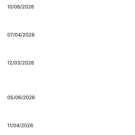
10/06/2026
Ben feleğin şu çarkına, çomak sokarım
07/04/2026
Düşmüş işportalara sevda gibi sevdalar
12/03/2026
VİDEO İZLE
Kerbela Alevilerin Dinmeyen Acısı
05/06/2026
Bacıyan-ı Rum Kadıncık Ana
11/04/2026