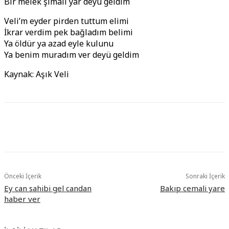
Bir melek şimali yar deyü geldim
Veli’m eyder pirden tuttum elimi
İkrar verdim pek bağladım belimi
Ya öldür ya azad eyle kulunu
Ya benim muradım ver deyü geldim
Kaynak: Aşık Veli
Önceki İçerik
Sonraki İçerik
Ey can sahibi gel candan
Bakıp cemali yare
haber ver