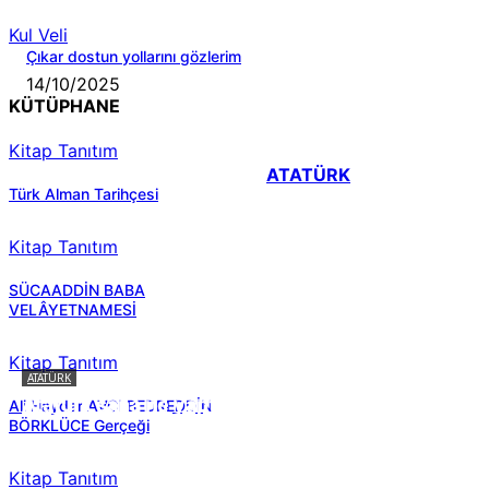
Kul Veli
Çıkar dostun yollarını gözlerim
14/10/2025
KÜTÜPHANE
Kitap Tanıtım
ATATÜRK
Türk Alman Tarihçesi
Kitap Tanıtım
SÜCAADDİN BABA
VELÂYETNAMESİ
Kitap Tanıtım
ATATÜRK
Atatürk sana ne yaptı?
Ali Haydar AVCI BEDREDDİN
BÖRKLÜCE Gerçeği
Kitap Tanıtım