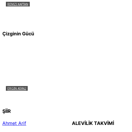
REMZI KAPTAN
Pir Sultan Abdal Gerçek Hz. Ali’yi Bilmiyor
muydu?
Çizginin Gücü
ERGIN ASYALI
Çizginin Gücü
ŞİİR
Ahmet Arif
ALEVILIK TAKVIMI