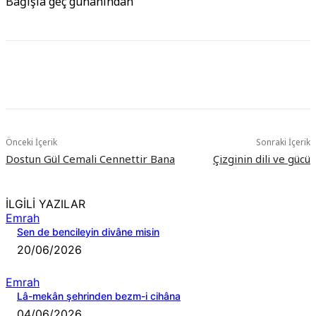
Bağışla geç günahından
Önceki İçerik
Sonraki İçerik
Dostun Gül Cemali Cennettir Bana
Çizginin dili ve gücü
İLGİLİ YAZILAR
Emrah
Sen de bencileyin divâne misin
20/06/2026
Emrah
Lâ-mekân şehrinden bezm-i cihâna
04/06/2026