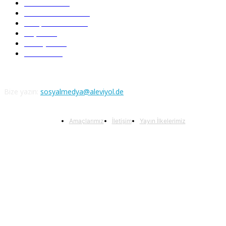
Nefesler
188
Serbest Kürsü
172
Kitap Tanıtım
166
Arşiv
145
Aleviyol
121
Atatürk
111
Bize yazın:
sosyalmedya@aleviyol.de
Amaçlarımız
İletişim
Yayın İlkelerimiz