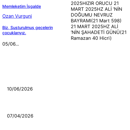
2025HIZIR ORUCU 21
Memleketim İşgalde
MART 2025HZ ALİ ‘NİN
DOĞUMU NEVRUZ
Ozan Vurguni
BAYRAMI(21 Mart 598)
21 MART 2025HZ ALİ
Biz, Susturulmuş gecelerin
‘NİN ŞAHADETİ GÜNÜ(21
çocuklarıyız.
Ramazan 40 Hicri)
05/06...
MÜZİK DİNLE
Sende başını alıp Gitme
10/06/2026
Ben feleğin şu çarkına, çomak sokarım
07/04/2026