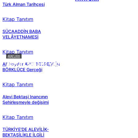
Türk Alman Tarihçesi
Kitap Tanıtım
SÜCAADDİN BABA
VELÂYETNAMESİ
Kitap Tanıtım
ATATÜRK
Atatürk sana ne yaptı?
Ali Haydar AVCI BEDREDDİN
BÖRKLÜCE Gerçeği
Kitap Tanıtım
Alevi Bektaşi Inancının
Şehirleşmeyle değişimi
Kitap Tanıtım
TÜRKİYE’DE ALEVİLİK-
BEKTAŞİLİKLE İLGİLİ