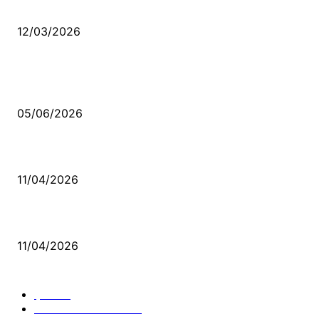
Düşmüş işportalara sevda gibi sevdalar
12/03/2026
VİDEO İZLE
Kerbela Alevilerin Dinmeyen Acısı
05/06/2026
Bacıyan-ı Rum Kadıncık Ana
11/04/2026
Aleviler ve Abdallar
11/04/2026
Güncel Bölümler
Şiir
218
Pir Sultan Abdal
206