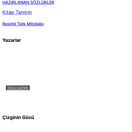
HAZIRLANAN SÖZLÜKLER
Kitap Tanıtım
Resimli Türk Mitolojisi
Yazarlar
REMZI KAPTAN
Pir Sultan Abdal Gerçek Hz. Ali’yi Bilmiyor
muydu?
Çizginin Gücü