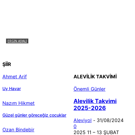
ERGIN ASYALI
Çizginin Gücü
ŞİİR
Ahmet Arif
ALEVILIK TAKVIMI
Uy Havar
Önemli Günler
Alevilik Takvimi
Nazım Hikmet
2025-2026
Güzel günler göreceğiz çocuklar
Aleviyol
-
31/08/2024
0
Ozan Bindebir
2025 11 – 13 ŞUBAT