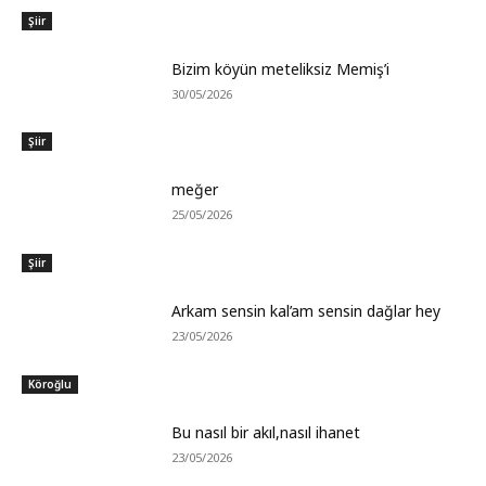
Şiir
Bizim köyün meteliksiz Memiş’i
30/05/2026
Şiir
meğer
25/05/2026
Şiir
Arkam sensin kal’am sensin dağlar hey
23/05/2026
Köroğlu
Bu nasıl bir akıl,nasıl ihanet
23/05/2026