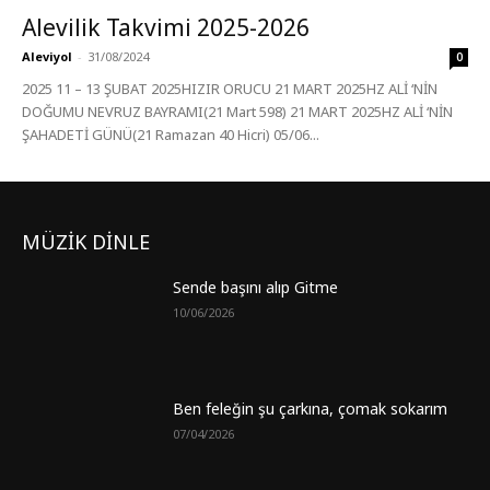
Alevilik Takvimi 2025-2026
Aleviyol
-
31/08/2024
0
2025 11 – 13 ŞUBAT 2025HIZIR ORUCU 21 MART 2025HZ ALİ ‘NİN
DOĞUMU NEVRUZ BAYRAMI(21 Mart 598) 21 MART 2025HZ ALİ ‘NİN
ŞAHADETİ GÜNÜ(21 Ramazan 40 Hicri) 05/06...
MÜZİK DİNLE
Sende başını alıp Gitme
10/06/2026
Ben feleğin şu çarkına, çomak sokarım
07/04/2026