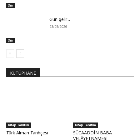
Şiir
Gün gelir…
23/05/2026
Şiir
KÜTÜPHANE
Kitap Tanıtım
Kitap Tanıtım
Türk Alman Tarihçesi
SÜCAADDİN BABA
VELÂYETNAMESİ