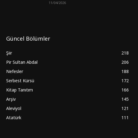
11/04/2026
Güncel Bölümler
Şiir
218
Pir Sultan Abdal
206
Nefesler
188
Serbest Kürsü
172
Kitap Tanıtım
166
Arşiv
145
Aleviyol
121
Atatürk
111