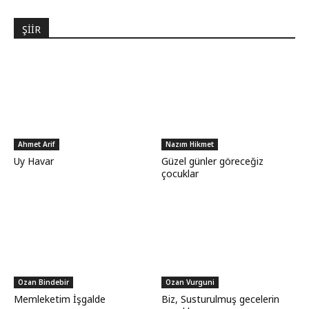
ŞİİR
Ahmet Arif
Nazım Hikmet
Uy Havar
Güzel günler göreceğiz
çocuklar
Ozan Bindebir
Ozan Vurguni
Memleketim İşgalde
Biz, Susturulmuş gecelerin