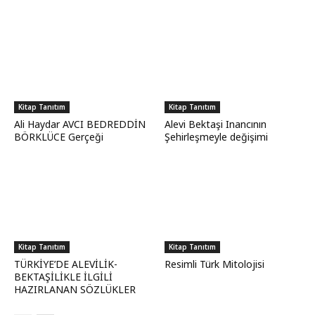
Kitap Tanıtım
Kitap Tanıtım
Ali Haydar AVCI BEDREDDİN
Alevi Bektaşi Inancının
BÖRKLÜCE Gerçeği
Şehirleşmeyle değişimi
Kitap Tanıtım
Kitap Tanıtım
TÜRKİYE’DE ALEVİLİK-
Resimli Türk Mitolojisi
BEKTAŞİLİKLE İLGİLİ
HAZIRLANAN SÖZLÜKLER