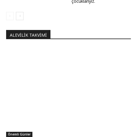
çocuklarıyız.
ALEVILIK TAKVIMI
Önemli Günler