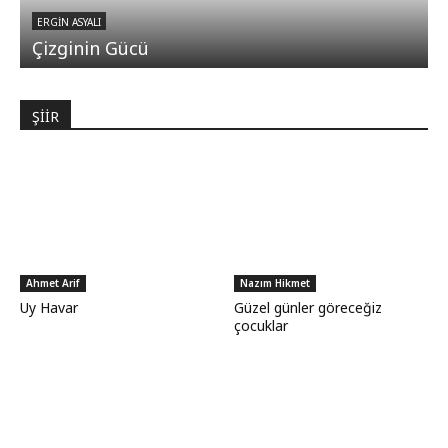
ERGIN ASYALI
Çizginin Gücü
ŞİİR
Ahmet Arif
Nazım Hikmet
Uy Havar
Güzel günler göreceğiz
çocuklar