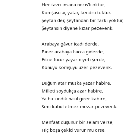
Her tavrı insana necis’li oktur,
Komşusu aç yatar, kendisi toktur.
Şeytan der, şeytandan bir farkı yoktur,
Şeytansın diyene kızar pezevenk.
Arabaya gâvur icadı derde,
Biner arabaya hacca giderde,
Fitne fucur yayar niyeti şerde,
Konuyu komşuyu üzer pezevenk.
Düğüm atar muska yazar habire,
Milleti soydukça azar habire,
Ya bu zındık nasıl girer kabire,
Seni kabul etmez mezar pezevenk.
Menfaat düşünür bir selam verse,
Hiç boşa çekici vurur mu örse.