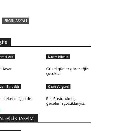
ERGIN ASYALI
Çizginin Gücü
ŞİİR
hmet Arif
Nazım Hikmet
 Havar
Güzel günler göreceğiz
çocuklar
zan Bindebir
Ozan Vurguni
mleketim İşgalde
Biz, Susturulmuş
gecelerin çocuklarıyız.
ALEVILIK TAKVIMI