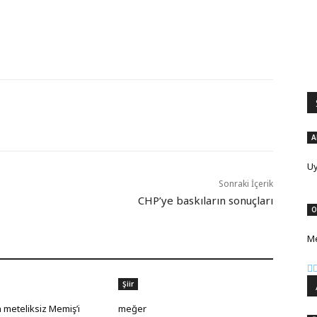
A
Uy
Sonraki İçerik
CHP’ye baskıların sonuçları
O
Me
Şiir
 meteliksiz Memiş’i
meğer