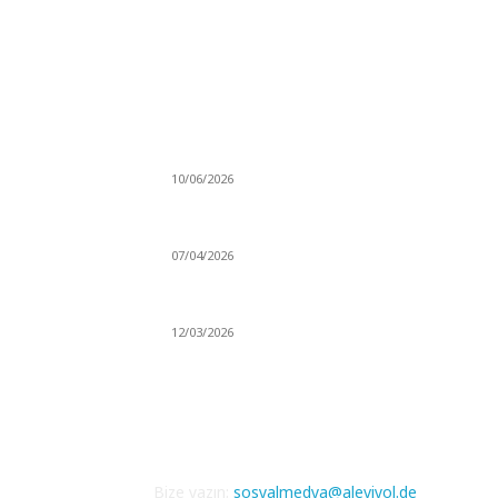
MÜZİK DİNLE
Sende başını alıp Gitme
10/06/2026
Ben feleğin şu çarkına, çomak sokarım
07/04/2026
Düşmüş işportalara sevda gibi sevdalar
12/03/2026
Bize yazın:
sosyalmedya@aleviyol.de