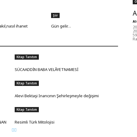
Ö
A
Şiir
Al
akıl,nasıl ihanet
Gün gelir…
20
20
59
Ra
Kitap Tanıtım
SÜCAADDİN BABA VELÂYETNAMESİ
Kitap Tanıtım
Alevi Bektaşi Inancının Şehirleşmeyle değişimi
Kitap Tanıtım
ANAN
Resimli Türk Mitolojisi