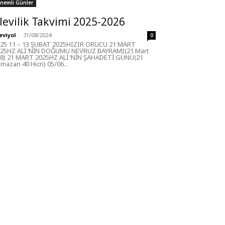
nemli Günler
levilik Takvimi 2025-2026
eviyol
-
31/08/2024
0
25 11 – 13 ŞUBAT 2025HIZIR ORUCU 21 MART
25HZ ALİ ‘NİN DOĞUMU NEVRUZ BAYRAMI(21 Mart
8) 21 MART 2025HZ ALİ ‘NİN ŞAHADETİ GÜNÜ(21
mazan 40 Hicri) 05/06...