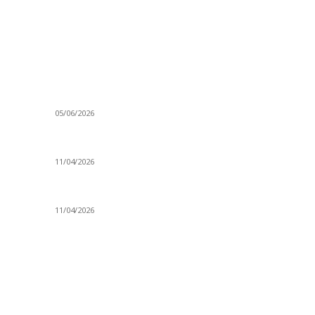
VİDEO İZLE
G
Kerbela Alevilerin Dinmeyen Acısı
Şi
05/06/2026
Pi
Ne
Bacıyan-ı Rum Kadıncık Ana
11/04/2026
Se
Ki
Aleviler ve Abdallar
Ar
11/04/2026
Al
At