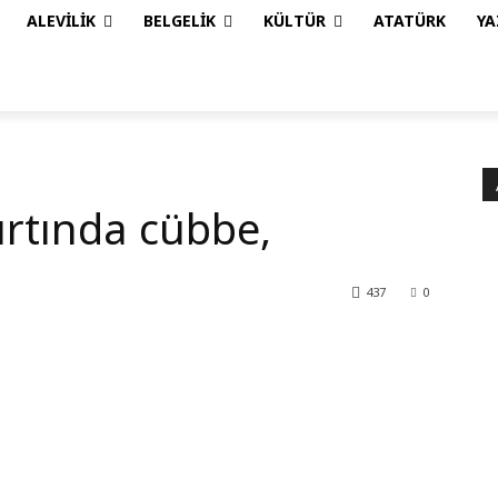
ALEVILIK
BELGELIK
KÜLTÜR
ATATÜRK
YA
ırtında cübbe,
437
0