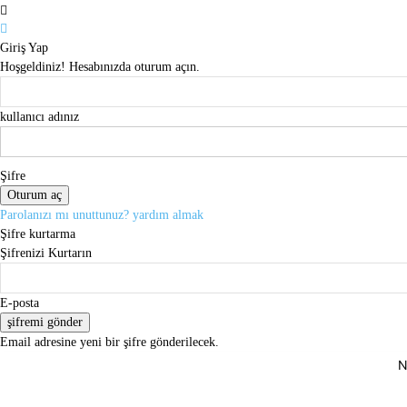
Giriş Yap
Hoşgeldiniz! Hesabınızda oturum açın.
kullanıcı adınız
Şifre
Parolanızı mı unuttunuz? yardım almak
Şifre kurtarma
Şifrenizi Kurtarın
E-posta
Email adresine yeni bir şifre gönderilecek.
N
Cumartesi, Ağustos 8, 2026
Giriş Yap / Kayıt Ol