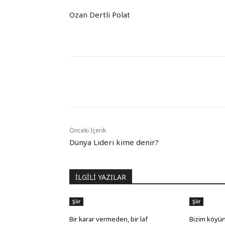
Ozan Dertli Polat
Paylaş
Önceki İçerik
Dünya Lideri kime denir?
İLGİLİ YAZILAR
Şiir
Şiir
Bir karar vermeden, bir laf
Bizim köyün