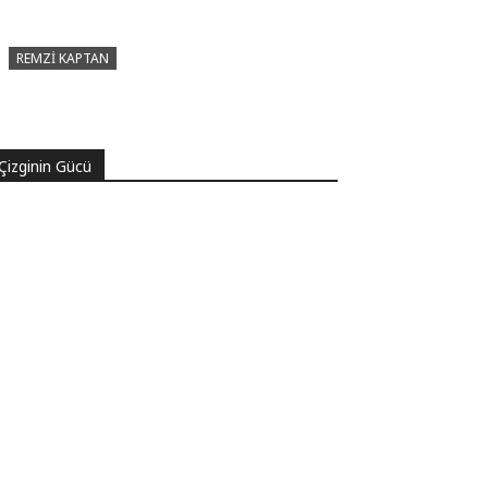
REMZI KAPTAN
Pir Sultan Abdal Gerçek Hz. Ali’yi
Bilmiyor muydu?
Çizginin Gücü