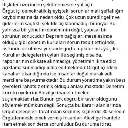
ilişkiler üzerinden şekillenmesine yol açtı.
Örgüt içi demokratik işleyişteki sorunlar mali şeffaflığın
kaybolmasına da neden oldu. Çok uzun süredir gelir ve
giderlerin sağlıklı şekilde açıklanmadığı biliniyor. Bu
yalnızca bir yönetim döneminin değil, yapısal bir
sorunun sonucudur. Deprem bağışları meselesinde
olduğu gibi denetim kurulları sorun tespit ettiğinde,
üstünün örtülmesi yönünde güçlü tepkiler ortaya çıktı.
Kurullar delegelerin oyları ile seçilmiş olsa da,
raporlarının dikkate alınmadığı, yönetimin ikna edici
açıklama sunmadığı iddia edilmektedir. Örgüt içindeki
kanallar tıkandığında ise insanlar doğal olarak adli
mercilere başvurmaktadır. Bu durum yönetime yakın bazı
çevreleri rahatsız etmiş oldugu anlaşılmaktadır. Denetim
kurulu üyelerini Alevilge ihanet etmekle
suçlamaktadırlar. Bunun çok dogru bir tavır oldugunu
söylemek mümkün degil. Sonuçta bu kararı alanlarında
Örgüt delegeleri tarafından seçilmiş kişilerdir. 30 senedir
Örgütlenmede emek vermiş insanları Alevilge ihantele
itam etmek son derce sorunludur. Bu duruma itiraz