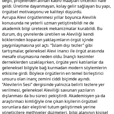
değil, projelerden alınan kadro maaşları öncelikli hale
geldi. Üretime dayanmayan, kolay gelir sağlayan bu yapı,
örgütsel motivasyonu ve kaliteyi düşürdü.
Avrupa Alevi örgütlenmesi yıllar boyunca Alevilik
konusunda ne yeterli uzman yetiştirebildi ne de
akademik bilgi üretecek mekanizmalar kurabildi. Bu
durum, dış çevrelerde üretilen ve Aleviliği kendi
köklerinden koparan yaklaşımların örgüt içinde
yaygınlaşmasına yol açtı. “İslam dışı tezler” gibi
tartışmalar, geleneksel Alevi inancı ile örgüt arasında
mesafe oluşmasına neden oldu. İnançlı kesimler
derneklerden uzaklaşırken, örgüte yeni katılanlar da
geleneksel bilgiyle bağ kurmadan modern söylemlerin
etkisine girdi. Böylece örgütlerin en temel birleştirici
unsuru olan inanç zemini ciddi biçimde aşındı.
“Alevilerin Sesi” dergisinde yalnızca belirli tezlere yer
verilmesi, geleneksel Aleviliği savunan yazıların
dışlanması da bu süreci pekiştirdi. Akademisyen ya da
araştırmacı kimliğiyle öne çıkan kişilerin örgütsel
sorunlara dair eleştirel tutum geliştirmek yerine
yöneticilere methiyeler düzmeleri, bilgi alanının kişisel