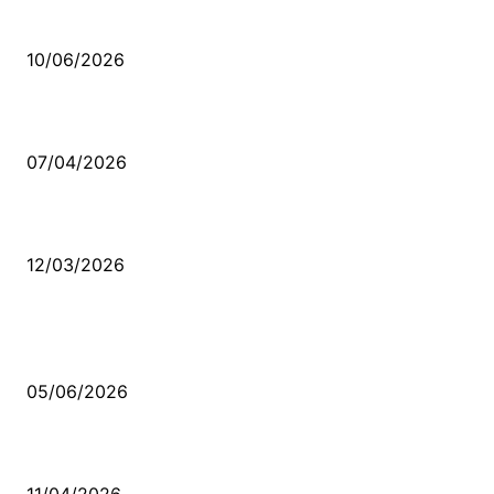
Sende başını alıp Gitme
10/06/2026
Ben feleğin şu çarkına, çomak sokarım
07/04/2026
Düşmüş işportalara sevda gibi sevdalar
12/03/2026
VİDEO İZLE
Kerbela Alevilerin Dinmeyen Acısı
05/06/2026
Bacıyan-ı Rum Kadıncık Ana
11/04/2026