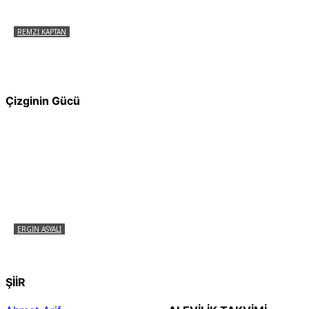
REMZI KAPTAN
Pir Sultan Abdal Gerçek Hz. Ali’yi Bilmiyor
muydu?
Çizginin Gücü
ERGIN ASYALI
Çizginin Gücü
ŞİİR