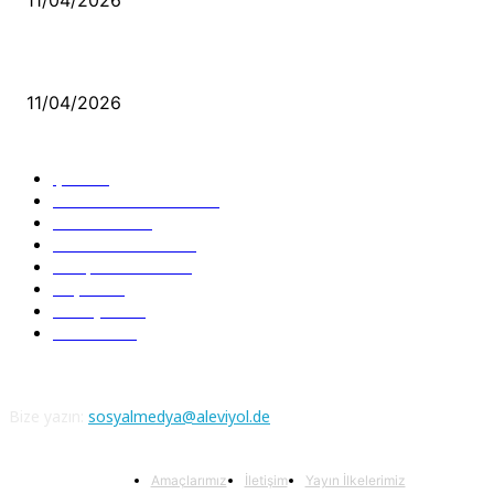
Aleviler ve Abdallar
11/04/2026
Güncel Bölümler
Şiir
218
Pir Sultan Abdal
206
Nefesler
188
Serbest Kürsü
172
Kitap Tanıtım
166
Arşiv
145
Aleviyol
121
Atatürk
111
Bize yazın:
sosyalmedya@aleviyol.de
Amaçlarımız
İletişim
Yayın İlkelerimiz