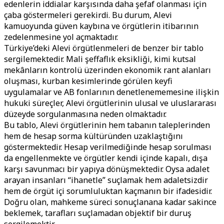
edenlerin iddialar karşısında daha şefaf olanması için
çaba göstermeleri gerekirdi. Bu durum, Alevi
kamuoyunda güven kaybına ve örgütlerin itibarının
zedelenmesine yol açmaktadır.
Türkiye’deki Alevi örgütlenmeleri de benzer bir tablo
sergilemektedir. Mali şeffaflık eksikliği, kimi kutsal
mekânların kontrolü üzerinden ekonomik rant alanları
oluşması, kurban kesimlerinde görülen keyfi
uygulamalar ve AB fonlarının denetlenememesine ilişkin
hukuki süreçler, Alevi örgütlerinin ulusal ve uluslararası
düzeyde sorgulanmasına neden olmaktadır.
Bu tablo, Alevi örgütlerinin hem tabanın taleplerinden
hem de hesap sorma kültüründen uzaklaştığını
göstermektedir. Hesap verilmediğinde hesap sorulması
da engellenmekte ve örgütler kendi içinde kapalı, dışa
karşı savunmacı bir yapıya dönüşmektedir. Oysa adalet
arayan insanları “ihanetle” suçlamak hem adaletsizdir
hem de örgüt içi sorumluluktan kaçmanın bir ifadesidir.
Doğru olan, mahkeme süreci sonuçlanana kadar sakince
beklemek, tarafları suçlamadan objektif bir duruş