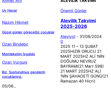
Ahmet Arif
ALEVILIK TAKVIMI
Uy Havar
Önemli Günler
Alevilik Takvimi
Nazım Hikmet
2025-2026
Güzel günler göreceğiz çocuklar
Aleviyol
-
31/08/2024
0
Ozan Bindebir
2025 11 – 13 ŞUBAT
2025HIZIR ORUCU 21
Memleketim İşgalde
MART 2025HZ ALİ ‘NİN
DOĞUMU NEVRUZ
Ozan Vurguni
BAYRAMI(21 Mart 598)
21 MART 2025HZ ALİ
Biz, Susturulmuş gecelerin
‘NİN ŞAHADETİ GÜNÜ(21
çocuklarıyız.
Ramazan 40 Hicri)
05/06...
MÜZİK DİNLE