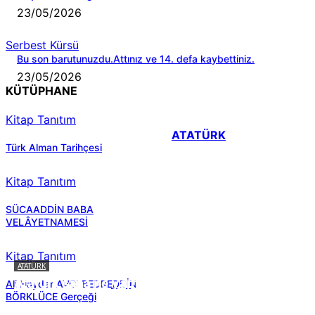
23/05/2026
Serbest Kürsü
Bu son barutunuzdu.Attınız ve 14. defa kaybettiniz.
23/05/2026
KÜTÜPHANE
Kitap Tanıtım
ATATÜRK
Türk Alman Tarihçesi
Kitap Tanıtım
SÜCAADDİN BABA
VELÂYETNAMESİ
Kitap Tanıtım
ATATÜRK
Atatürk sana ne yaptı?
Ali Haydar AVCI BEDREDDİN
BÖRKLÜCE Gerçeği