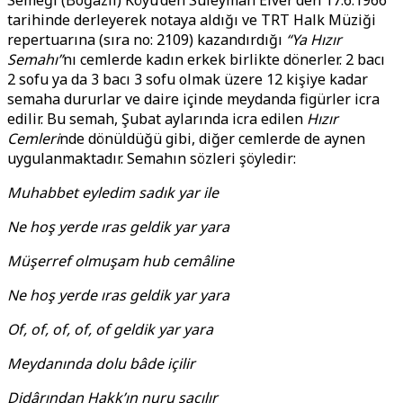
Semeği (Boğazlı) Köyü’den Süleyman Elver’den 17.6.1966
tarihinde derleyerek notaya aldığı ve TRT Halk Müziği
repertuarına (sıra no: 2109) kazandırdığı
“Ya Hızır
Semahı”
nı cemlerde kadın erkek birlikte dönerler. 2 bacı
2 sofu ya da 3 bacı 3 sofu olmak üzere 12 kişiye kadar
semaha dururlar ve daire içinde meydanda figürler icra
edilir. Bu semah, Şubat aylarında icra edilen
Hızır
Cemleri
nde dönüldüğü gibi, diğer cemlerde de aynen
uygulanmaktadır. Semahın sözleri şöyledir:
Muhabbet eyledim sadık yar ile
Ne hoş yerde ıras geldik yar yara
Müşerref olmuşam hub cemâline
Ne hoş yerde ıras geldik yar yara
Of, of, of, of, of geldik yar yara
Meydanında dolu bâde içilir
Didârından Hakk’ın nuru saçılır