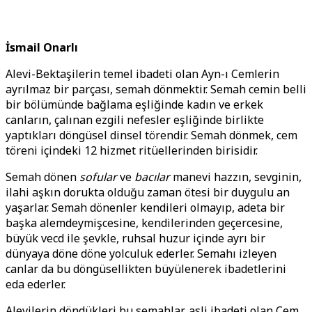
İsmail Onarlı
Alevi-Bektaşilerin temel ibadeti olan Ayn-ı Cemlerin
ayrılmaz bir parçası, semah dönmektir. Semah cemin belli
bir bölümünde bağlama eşliğinde kadın ve erkek
canların, çalınan ezgili nefesler eşliğinde birlikte
yaptıkları döngüsel dinsel törendir. Semah dönmek, cem
töreni içindeki 12 hizmet ritüellerinden birisidir.
Semah dönen
sofular
ve
bacılar
manevi hazzın, sevginin,
ilahi aşkın dorukta olduğu zaman ötesi bir duygulu an
yaşarlar. Semah dönenler kendileri olmayıp, adeta bir
başka alemdeymişcesine, kendilerinden geçercesine,
büyük vecd ile şevkle, ruhsal huzur içinde ayrı bir
dünyaya döne döne yolculuk ederler. Semahı izleyen
canlar da bu döngüsellikten büyülenerek ibadetlerini
eda ederler.
Alevilerin döndükleri bu semahlar, asli ibadeti olan Cem