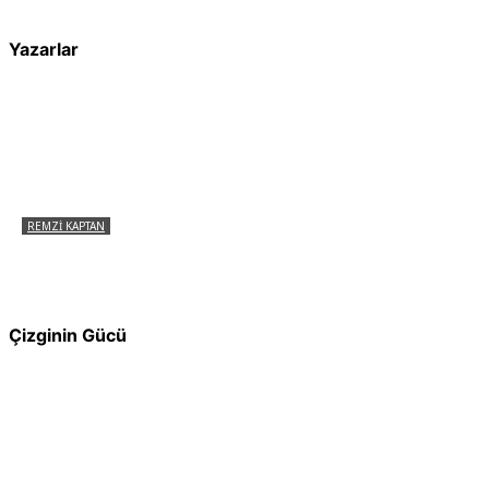
Yazarlar
REMZI KAPTAN
Pir Sultan Abdal Gerçek Hz. Ali’yi Bilmiyor
muydu?
Çizginin Gücü