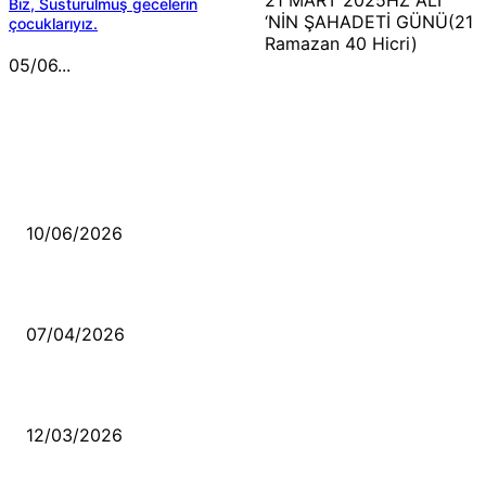
Biz, Susturulmuş gecelerin
‘NİN ŞAHADETİ GÜNÜ(21
çocuklarıyız.
Ramazan 40 Hicri)
05/06...
MÜZİK DİNLE
Sende başını alıp Gitme
10/06/2026
Ben feleğin şu çarkına, çomak sokarım
07/04/2026
Düşmüş işportalara sevda gibi sevdalar
12/03/2026
VİDEO İZLE