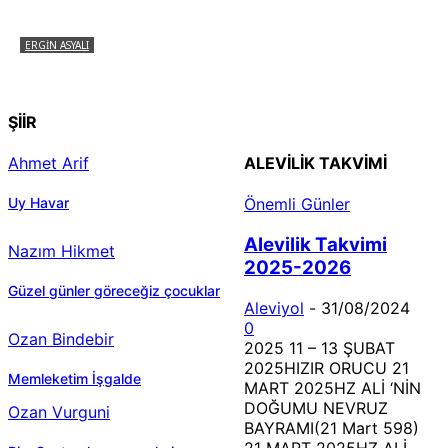
ERGIN ASYALI
Çizginin Gücü
ŞİİR
Ahmet Arif
ALEVILIK TAKVIMI
Uy Havar
Önemli Günler
Alevilik Takvimi
Nazım Hikmet
2025-2026
Güzel günler göreceğiz çocuklar
Aleviyol
-
31/08/2024
0
Ozan Bindebir
2025 11 – 13 ŞUBAT
2025HIZIR ORUCU 21
Memleketim İşgalde
MART 2025HZ ALİ ‘NİN
DOĞUMU NEVRUZ
Ozan Vurguni
BAYRAMI(21 Mart 598)
21 MART 2025HZ ALİ