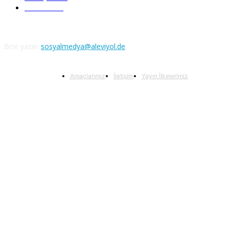
Atatürk
111
Bize yazın:
sosyalmedya@aleviyol.de
Amaçlarımız
İletişim
Yayın İlkelerimiz