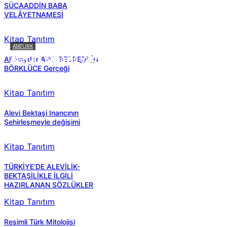
SÜCAADDİN BABA
VELÂYETNAMESİ
Kitap Tanıtım
ATATÜRK
Atatürk sana ne yaptı?
Ali Haydar AVCI BEDREDDİN
BÖRKLÜCE Gerçeği
Kitap Tanıtım
Alevi Bektaşi Inancının
Şehirleşmeyle değişimi
Kitap Tanıtım
TÜRKİYE’DE ALEVİLİK-
BEKTAŞİLİKLE İLGİLİ
HAZIRLANAN SÖZLÜKLER
Kitap Tanıtım
Resimli Türk Mitolojisi