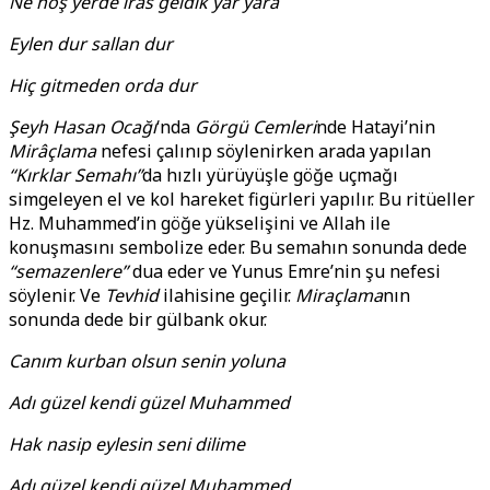
Ne hoş yerde ıras geldik yar yara
Eylen dur sallan dur
Hiç gitmeden orda dur
Şeyh Hasan Ocağı
‘nda
Görgü Cemleri
nde Hatayi’nin
Mirâçlama
nefesi çalınıp söylenirken arada yapılan
“Kırklar Semahı”
da hızlı yürüyüşle göğe uçmağı
simgeleyen el ve kol hareket figürleri yapılır. Bu ritüeller
Hz. Muhammed’in göğe yükselişini ve Allah ile
konuşmasını sembolize eder. Bu semahın sonunda dede
“semazenlere”
dua eder ve Yunus Emre’nin şu nefesi
söylenir. Ve
Tevhid
ilahisine geçilir.
Miraçlama
nın
sonunda dede bir gülbank okur.
Canım kurban olsun senin yoluna
Adı güzel kendi güzel Muhammed
Hak nasip eylesin seni dilime
Adı güzel kendi güzel Muhammed