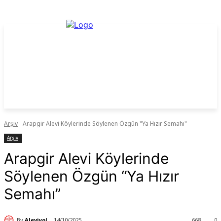
Arşiv
Arapgir Alevi Köylerinde Söylenen Özgün "Ya Hızır Semahı"
Arşiv
Arapgir Alevi Köylerinde
Söylenen Özgün “Ya Hızır
Semahı”
By
Aleviyol
14/10/2025
668
0