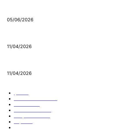
Kerbela Alevilerin Dinmeyen Acısı
05/06/2026
Bacıyan-ı Rum Kadıncık Ana
11/04/2026
Aleviler ve Abdallar
11/04/2026
Güncel Bölümler
Şiir
218
Pir Sultan Abdal
206
Nefesler
188
Serbest Kürsü
172
Kitap Tanıtım
166
Arşiv
145
Aleviyol
121