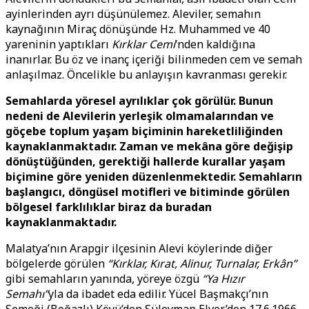
ayinlerinden ayrı düşünülemez. Aleviler, semahın
kaynağının Miraç dönüşünde Hz. Muhammed ve 40
yareninin yaptıkları
Kırklar Cemi
‘nden kaldığına
inanırlar. Bu öz ve inanç içeriği bilinmeden cem ve semah
anlaşılmaz. Öncelikle bu anlayışın kavranması gerekir.
Semahlarda yöresel ayrılıklar çok görülür. Bunun
nedeni de Alevilerin yerleşik olmamalarından ve
göçebe toplum yaşam biçiminin hareketliliğinden
kaynaklanmaktadır. Zaman ve mekâna göre değişip
dönüştüğünden, gerektiği hallerde kurallar yaşam
biçimine göre yeniden düzenlenmektedir. Semahların
başlangıcı, döngüsel motifleri ve bitiminde görülen
bölgesel farklılıklar biraz da buradan
kaynaklanmaktadır.
Malatya’nın Arapgir ilçesinin Alevi köylerinde diğer
bölgelerde görülen
“Kırklar, Kırat, Alinur, Turnalar, Erkân”
gibi semahların yanında, yöreye özgü
“Ya Hızır
Semahı”
yla da ibadet eda edilir. Yücel Başmakçı’nın