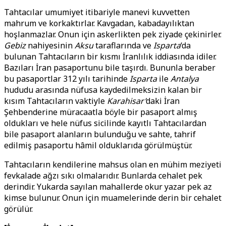
Tahtacılar umumiyet itibariyle manevi kuvvetten
mahrum ve korkaktırlar. Kavgadan, kabadayılıktan
hoşlanmazlar. Onun için askerlikten pek ziyade çekinirler.
Gebiz
nahiyesinin
Aksu
taraflarında ve
Isparta
‘da
bulunan Tahtacıların bir kısmı İranlılık iddiasında idiler.
Bazıları İran pasaportunu bile taşırdı. Bununla beraber
bu pasaportlar 312 yılı tarihinde
Isparta
ile
Antalya
hududu arasında nüfusa kaydedilmeksizin kalan bir
kısım Tahtacıların vaktiyle
Karahisar’
daki İran
Şehbenderine müracaatla böyle bir pasaport almış
oldukları ve hele nüfus sicilinde kayıtlı Tahtacılardan
bile pasaport alanların bulunduğu ve sahte, tahrif
edilmiş pasaportu hâmil olduklarıda görülmüştür.
Tahtacıların kendilerine mahsus olan en mühim meziyeti
fevkalade ağzı sıkı olmalarıdır. Bunlarda cehalet pek
derindir. Yukarda sayılan mahallerde okur yazar pek az
kimse bulunur. Onun için muamelerinde derin bir cehalet
görülür.