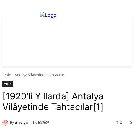
Arşiv
Antalya Vilâyetinde Tahtacılar
Arşiv
[1920’li Yıllarda] Antalya
Vilâyetinde Tahtacılar[1]
By
Aleviyol
14/10/2025
718
0