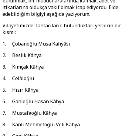
bulunmak, bir müddet aralarında kalmak, âdet ve
itikatlarına oldukça vakıf olmak icap ediyordu. Elde
edebildiğim bilgiyi aşağıda yazıyorum.
Vilayetimizde Tahtacıların bulundukları yerlerin bir
kısmı:
1. Çobanoğlu Musa Kahyâsı
2. Beslik Kâhya
3. Kımçak Kâhya
4. Celâloğlu
5. Hızır Kâhya
6. Ganioğlu Hasan Kâhya
7. Mustafaoğlu Kâhya
8. Kanlı Mehmetoğlu Veli Kâhya