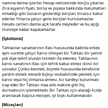
namına daima işlerler. Hesap neticesinde borçlu çıkarlar.
Zira eşyanın fiyatı, borsa ve piyasa hakkında malumatları
olmadığı gibi tüccarın gösterdigi borçları itirazsız kabul
ederler. Yıllarca çalışır gene borçtan kurtulamazlar.
Hesabı carileri daima açık tarafa meyleder ve bu açığı
ölünceye kadar kapatamazlar.
[İşbölümü]
Tahtacılar sanatlarının ifası hususunda kadınla erkek
aynı surette çalışır. Karısı olmıyan bir Tahtacı bir yanım
yok diye teklif olunan hizmeti ifa edemez. Tahtacının
karısı sanatının ifası için tefrik kabul etmez ikinci bir
uzvudur. Çünkü kesmek, biçmek hususunda kendisine
yardım etmek meselâ bıçkıyı mukabilinde çekmek için
karısı veya hiç olmazsa annesi, kız kardeşi bulunması
icap eder. Bir Tahtacı maa aile makine gibi hiç
durmaksızın işlemektedir. Bir Tahtacı için alacağı kızda
aranılacak başlıca meziyet, iyi bıçkı kullanmasıdır.
[Mizaçları]