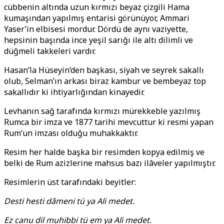
cübbenin altında uzun kırmızı beyaz çizgili Hama
kumaşından yapılmış entarisi görünüyor, Ammari
Yaser’in elbisesi mordur. Dördü de aynı vaziyette,
hepsinin başında ince yeşil sarığı ile altı dilimli ve
düğmeli takkeleri vardır.
Hasan’la Hüseyin’den başkası, siyah ve seyrek sakallı
olub, Selman’ın arkası biraz kambur ve bembeyaz top
sakallıdır ki ihtiyarlığından kinayedir.
Levhanın sağ tarafında kırmızı mürekkeble yazılmış
Rumca bir imza ve 1877 tarihi mevcuttur ki resmi yapan
Rum’un imzası olduğu muhakkaktır.
Resim her halde başka bir resimden kopya edilmiş ve
belki de Rum azizlerine mahsus bazı ilâveler yapılmıştır.
Resimlerin üst tarafındaki beyitler:
Desti hesti dâmeni tü ya Ali medet.
Ez canu dil muhibbi tü em ya Ali medet.