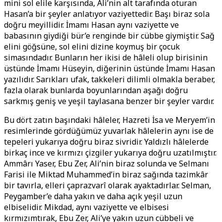
mini sol elile karşısında, Ali’nin alt tarafında oturan
Hasan’a bir şeyler anlatıyor vaziyettedir. Başı biraz sola
doğru meyillidir. İmamı Hasan aynı vaziyette ve
babasının giydiği bür’e renginde bir cübbe giymiştir. Sağ
elini göğsüne, sol elini dizine koymuş bir çocuk
simasındadır. Bunların her ikisi de hâleli olup birisinin
üstünde İmamı Hüseyin, diğerinin üstünde İmamı Hasan
yazılıdır. Sarıkları ufak, takkeleri dilimli olmakla beraber,
fazla olarak bunlarda boyunlarından aşağı doğru
sarkmış geniş ve yeşil taylasana benzer bir şeyler vardır.
Bu dört zatın başındaki hâleler, Hazreti İsa ve Meryem’in
resimlerinde gördüğümüz yuvarlak hâlelerin aynı ise de
tepeleri yukarıya doğru biraz sivridir. Yaldızlı hâlelerde
birkaç ince ve kırmızı çizgiler yukarıya doğru uzatılmıştır.
Ammârı Yaser, Ebu Zer, Ali’nin biraz solunda ve Selmanı
Farisi ile Miktad Muhammed’in biraz sağında tazimkâr
bir tavırla, elleri çaprazvarî olarak ayaktadırlar. Selman,
Peygamber’e daha yakın ve daha açık yeşil uzun
elbiselidir. Mikdad, aynı vaziyette ve elbisesi
kırmızımtırak, Ebu Zer, Ali’ye yakın uzun cübbeli ve