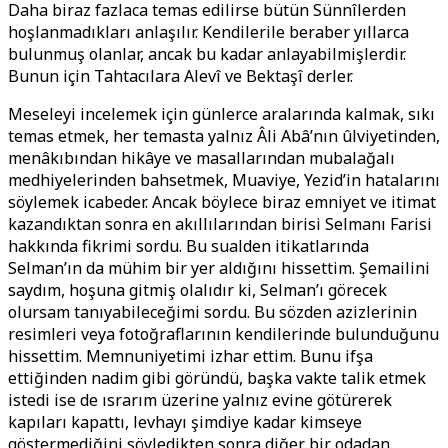
Daha biraz fazlaca temas edilirse bütün Sünnîlerden
hoşlanmadıkları anlaşılır. Kendilerile beraber yıllarca
bulunmuş olanlar, ancak bu kadar anlayabilmişlerdir.
Bunun için Tahtacılara Alevî ve Bektaşî derler.
Meseleyi incelemek için günlerce aralarında kalmak, sıkı
temas etmek, her temasta yalnız Âli Abâ’nın ûlviyetinden,
menâkıbından hikâye ve masallarından mubalağalı
medhiyelerinden bahsetmek, Muaviye, Yezid’in hatalarını
söylemek icabeder. Ancak böylece biraz emniyet ve itimat
kazandıktan sonra en akıllılarından birisi Selmanı Farisi
hakkında fikrimi sordu. Bu sualden itikatlarında
Selman’ın da mühim bir yer aldığını hissettim. Şemailini
saydım, hoşuna gitmiş olalıdır ki, Selman’ı görecek
olursam tanıyabileceğimi sordu. Bu sözden azizlerinin
resimleri veya fotoğraflarının kendilerinde bulunduğunu
hissettim. Memnuniyetimi izhar ettim. Bunu ifşa
ettiğinden nadim gibi göründü, başka vakte talik etmek
istedi ise de ısrarım üzerine yalnız evine götürerek
kapıları kapattı, levhayı şimdiye kadar kimseye
göstermediğini söyledikten sonra diğer bir odadan