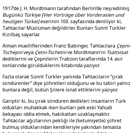
1917’de J. H. Mordtmann tarafından Berlin’de neşredilmiş
Bugünkü Türkiye [Vier Vorträge über Vorderasien und
heutigen Türkei]
eserinin 100. sayfasında deniliyor ki,
Tahtacılar Müslüman değildirler. Bunları Sünnî Türkler
Kızılbaş sayarlar.
Alman müelliflerinden Franz Babinger, Tahtacılara
Çepni-
Tschepni
veya
Çetni-Tschetni
ve Mordtmann’ın
Tsattvisat
dediklerini ve Çepnilerin Trabzon taraflarında 14. asır
sonlarında görüldüklerini kitabında yazıyor.
Fazla olarak Sünnî Türkler yanında Tahtacıların “çırak
söndürenler” diye şöhretleri olduğunu ve bu tabiri yalnız
bunlara değil, bütün Şiilere isnat ettiklerini yazıyor.
Gariptir ki, bu çırak söndüren dedikleri insanların Türk
oldukları muhakkak iken bunları pek eski Yahudi
bekayası iddia etmek, hakikattan uzaklaşmaktır.
Tahtacılar ağızlarının pekliği ile (ketumiyetle) şöhret
bulmuş olduklarından kendileriyle yakından temasta