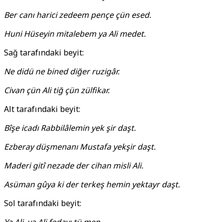
Ber canı harici zedeem pençe çün esed.
Huni Hüseyin mitalebem ya Ali medet.
Sağ tarafındaki beyit:
Ne didü ne bined diğer ruzigâr.
Civan çün Ali tiğ çün zülfikar.
Alt tarafındaki beyit:
Bîşe icadı Rabbilâlemin yek şir daşt.
Ezberay düşmenanı Mustafa yekşir daşt.
Maderi gitî nezade der cihan misli Ali.
Asüman gûya ki der terkeş hemin yektayr daşt.
Sol tarafındaki beyit: