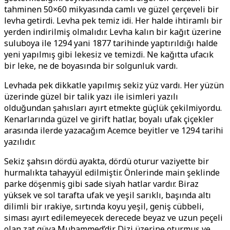
tahminen 50×60 mikyasında camlı ve güzel çerçeveli bir
levha getirdi. Levha pek temiz idi. Her halde ihtiramlı bir
yerden indirilmiş olmalıdır. Levha kalın bir kağıt üzerine
suluboya ile 1294 yani 1877 tarihinde yaptırıldığı halde
yeni yapılmış gibi lekesiz ve temizdi. Ne kağıtta ufacık
bir leke, ne de boyasında bir solgunluk vardı.
Levhada pek dikkatle yapılmış sekiz yüz vardı. Her yüzün
üzerinde güzel bir talik yazı ile isimleri yazılı
olduğundan şahısları ayırt etmekte güçlük çekilmiyordu.
Kenarlarında güzel ve girift hatlar, boyalı ufak çiçekler
arasında ilerde yazacağım Acemce beyitler ve 1294 tarihi
yazılıdır.
Sekiz şahsın dördü ayakta, dördü oturur vaziyette bir
hurmalıkta tahayyül edilmiştir. Önlerinde main şeklinde
parke döşenmiş gibi sade siyah hatlar vardır. Biraz
yüksek ve sol tarafta ufak ve yeşil sarıklı, başında altı
dilimli bir ırakiye, sırtında koyu yeşil, geniş cübbeli,
siması ayırt edilemeyecek derecede beyaz ve uzun peçeli
olan zat güya Muhammed’dir. Dizi üzerine oturmuş ve