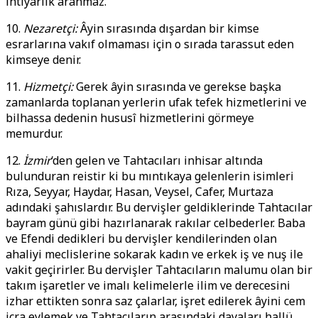
ihtiyarlık aranmaz.
10.
Nezaretçi:
Âyin sırasında dışardan bir kimse
esrarlarına vakıf olmaması için o sırada tarassut eden
kimseye denir.
11.
Hizmetçi:
Gerek âyin sırasında ve gerekse başka
zamanlarda toplanan yerlerin ufak tefek hizmetlerini ve
bilhassa dedenin hususî hizmetlerini görmeye
memurdur.
12.
İzmir
‘den gelen ve Tahtacıları inhisar altında
bulunduran reistir ki bu mıntıkaya gelenlerin isimleri
Rıza, Seyyar, Haydar, Hasan, Veysel, Cafer, Murtaza
adındaki şahıslardır. Bu dervişler geldiklerinde Tahtacılar
bayram günü gibi hazırlanarak rakılar celbederler. Baba
ve Efendi dedikleri bu dervişler kendilerinden olan
ahaliyi meclislerine sokarak kadın ve erkek iş ve nuş ile
vakit geçirirler. Bu dervişler Tahtacıların malumu olan bir
takım işaretler ve imalı kelimelerle ilim ve derecesini
izhar ettikten sonra saz çalarlar, işret edilerek âyini cem
icra eylemek ve Tahtacıların arasındaki davaları hallü