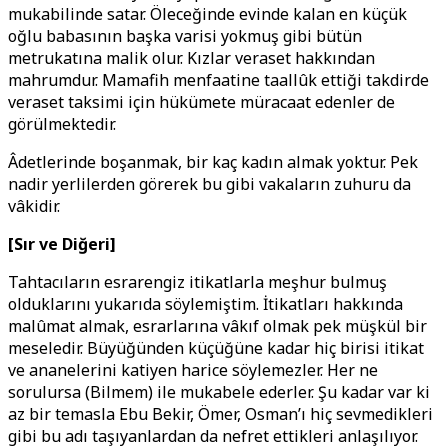
mukabilinde satar. Öleceğinde evinde kalan en küçük
oğlu babasının başka varisi yokmuş gibi bütün
metrukatına malik olur. Kızlar veraset hakkından
mahrumdur. Mamafih menfaatine taallûk ettiği takdirde
veraset taksimi için hükümete müracaat edenler de
görülmektedir.
Âdetlerinde boşanmak, bir kaç kadın almak yoktur. Pek
nadir yerlilerden görerek bu gibi vakaların zuhuru da
vâkidir.
[Sır ve Diğeri]
Tahtacıların esrarengiz itikatlarla meşhur bulmuş
olduklarını yukarıda söylemiştim. İtikatları hakkında
malûmat almak, esrarlarına vâkıf olmak pek müşkül bir
meseledir. Büyüğünden küçüğüne kadar hiç birisi itikat
ve ananelerini katiyen harice söylemezler. Her ne
sorulursa (Bilmem) ile mukabele ederler. Şu kadar var ki
az bir temasla Ebu Bekir, Ömer, Osman’ı hiç sevmedikleri
gibi bu adı taşıyanlardan da nefret ettikleri anlaşılıyor.