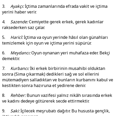
3.
Ayakçı:
İçtima zamanlarında efrada vakit ve içtima
yerini haber verir.
4.
Sazende:
Cemiyette gerek erkek, gerek kadınlar
raksederken saz çalar.
5.
Haricî:
İçtima va oyun yerinde hâsıl olan günahları
temizlemek için oyun ve içtima yerini süpürür.
6.
Meydancı:
Oyun oynanan yeri muhafaza eder. Bekçi
demektir.
7.
Kurbancı:
İki erkek birbirinin musahibi olduktan
sonra (Sima çıkarmak) dedikleri sağ ve sol ellerini
mütemadiyen salladıktan ve bunların kurbanını kabul ve
kestikten sonra hazıruna et yedirene denir.
8.
Rehber:
Bunun vazifesi yalnız nikâh sırasında erkek
ve kadını dedeye götürerek secde ettirmektir.
9.
Saki:
İçilecek meşrubatı dağıtır. Bu hususta gençlik,