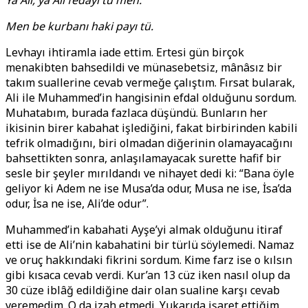
Ya Ali, ya Ali fedayı tü men.
Men be kurbanı haki payı tü.
Levhayı ihtiramla iade ettim. Ertesi gün birçok
menakibten bahsedildi ve münasebetsiz, mânâsız bir
takım suallerine cevab vermeğe çalıştım. Fırsat bularak,
Ali ile Muhammed’in hangisinin efdal olduğunu sordum.
Muhatabım, burada fazlaca düşündü. Bunların her
ikisinin birer kabahat işlediğini, fakat birbirinden kabili
tefrik olmadığını, biri olmadan diğerinin olamayacağını
bahsettikten sonra, anlaşılamayacak surette hafif bir
sesle bir şeyler mırıldandı ve nihayet dedi ki: “Bana öyle
geliyor ki Adem ne ise Musa’da odur, Musa ne ise, İsa’da
odur, İsa ne ise, Ali’de odur”.
Muhammed’in kabahati Ayşe’yi almak olduğunu itiraf
etti ise de Ali’nin kabahatini bir türlü söylemedi. Namaz
ve oruç hakkındaki fikrini sordum. Kime farz ise o kılsın
gibi kısaca cevab verdi. Kur’an 13 cüz iken nasıl olup da
30 cüze iblâğ edildiğine dair olan sualine karşı cevab
veremedim. O da izah etmedi. Yukarıda işaret ettiğim