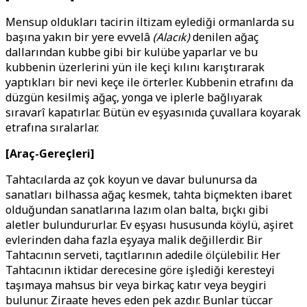
Mensup oldukları tacirin iltizam eylediği ormanlarda su
başına yakın bir yere evvelâ
(Alacık)
denilen ağaç
dallarından kubbe gibi bir kulübe yaparlar ve bu
kubbenin üzerlerini yün ile keçi kılını karıştırarak
yaptıkları bir nevi keçe ile örterler. Kubbenin etrafını da
düzgün kesilmiş ağaç, yonga ve iplerle bağlıyarak
sıravarî kapatırlar. Bütün ev eşyasınıda çuvallara koyarak
etrafına sıralarlar.
[Araç-Gereçleri]
Tahtacılarda az çok koyun ve davar bulunursa da
sanatları bilhassa ağaç kesmek, tahta biçmekten ibaret
olduğundan sanatlarına lazım olan balta, bıçkı gibi
aletler bulundururlar. Ev eşyası hususunda köylü, aşiret
evlerinden daha fazla eşyaya malik değillerdir. Bir
Tahtacının serveti, taçıtlarının adedile ölçülebilir. Her
Tahtacının iktidar derecesine göre işlediği keresteyi
taşımaya mahsus bir veya birkaç katır veya beygiri
bulunur. Ziraate heves eden pek azdır. Bunlar tüccar