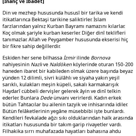
[İnanç ve İbadet]
Din ve mezhep hususunda hususî bir tarika ve kendi
itikatlarınca Bektaşi tarikine saliktirler. İslam
farzlarından yalnız Kurban Bayramı namazını kılarlar.
Koç olmak şariyle kurban keserler. Diğer dinî teklifleri
tanımazlar. Allah ve Peygamber hususunda ekserisi hiç
bir fikre sahip değillerdir.
Eskiden her sene bilhassa
İzmir
ilinde
Bornova
nahiyesinin
Nazlı
ve
Naldöken
köylerinde oturan 150-200
haneden ibaret bir kabileden olmak üzere başında beyaz
yünden 12 dilimli, sivri külâhlı ve siyaha yakın yeşil
sarıklı, kulakları meşin küpeli, sakalı karmakarışık
Haydarî cübbeli dervişler gelerek âyin ve dinî telkin
ederler. Bunlara
Dede
ünvanı verirlerdi. Kadın erkek
bütün Tahtacılar bu ailenin tazyik ve inhisarında idiler.
Bütün felâketlerinin yegâne müsebbibi işte bunlardı.
Kendileri fevkalade ağzı sıkı olduklarından halk arasında
itikatları hususunda bir takım garip rivayetler vardı.
Filhakika sırrı muhafazada hayatları bahasına ahdu