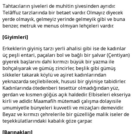
Tahtacıların şiveleri de muhitin şivesinden ayrıdır.
Telâffuz tarzlarında bir betaet vardır. Olmayız diyecek
yerde olmayık, gelmeyiz yerinde gelmeyik gibi ve buna
benzer, metruk ve menus olmıyan lehçeleri vardır.
[Giyimleri]
Erkeklerin giyiniş tarzı yerli ahalisi gibi ise de kadınlar
üç peşli entari, paçaları bol ve bağlı bir şalvar (Çentiyan)
giyerek başlarını dahi kırmızı büyük bir yazma ile
bohçalıyarak ve gümüş zincirler, beşlik gibi gümüş
sikkeler takarak köylü ve aşiret kadınlarından
yeknazarda seçilebilecek, hususi bir giyinişe tabidirler.
Kadınlarında ötedenberi tesettür olmadığından yüz,
gerdan ve kısmen göğüs açık haldedir. Elbiseleri ekseriya
kirli ve adidir. Maamafih mütemadi çalışma dolayısile
umumiyetle bünyeleri kuvvetli ve mizaçları demevidir.
Beyaz ve kırmızı çehrelerile bir güzelliğe malik iseler de
teşekkülatlarındaki kabalık göze çarpar.
[Barınakları]