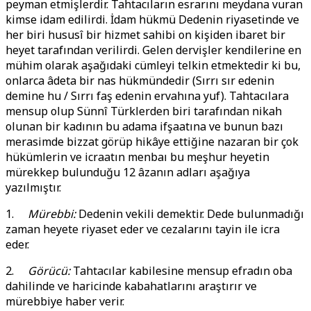
peyman etmişlerdir. Tahtacıların esrarını meydana vuran
kimse idam edilirdi. İdam hükmü Dedenin riyasetinde ve
her biri hususî bir hizmet sahibi on kişiden ibaret bir
heyet tarafından verilirdi. Gelen dervişler kendilerine en
mühim olarak aşağıdaki cümleyi telkin etmektedir ki bu,
onlarca âdeta bir nas hükmündedir (Sırrı sır edenin
demine hu / Sırrı faş edenin ervahına yuf). Tahtacılara
mensup olup Sünnî Türklerden biri tarafından nikah
olunan bir kadının bu adama ifşaatına ve bunun bazı
merasimde bizzat görüp hikâye ettiğine nazaran bir çok
hükümlerin ve icraatın menbaı bu meşhur heyetin
mürekkep bulunduğu 12 âzanın adları aşağıya
yazılmıştır.
1.
Mürebbi:
Dedenin vekili demektir. Dede bulunmadığı
zaman heyete riyaset eder ve cezalarını tayin ile icra
eder.
2.
Görücü:
Tahtacılar kabilesine mensup efradın oba
dahilinde ve haricinde kabahatlarını araştırır ve
mürebbiye haber verir.