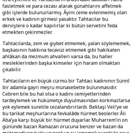
fasletmek ve para cezası alarak günahlarını affetmek
gibi işlerde bulunurlarmış. Âyini ceme evlenmemiş olan
erkek ve kadının girmesi yasaktır. Tahtacılar bu
dervişlere o kadar kapılırlar ki bütün servetini feda
etmekten çekinmezler.
Tahtacılarda, zem ve gıybet etmemek, yalan söylememek,
başkasının hakkına tecavüz etmemek gibi hakikaten
ahlâkan da mezmum ahvalleri varsa da, bu haller
mesleklerinden başka kimseler için haram olmaktan
çıkabilir.
Tahtacıların en büyük cürmü bir Tahtacı kadınının Sünnî
bir adamla gayri meşru münasebette bulunmasıdır.
Cebren bile bu hal olsa o kadını cemiyetlerinden
tardeylemek ve hükümetçe duyulmasından korkmazlarsa
yok eylemek suretile cezalandırırlardı. Bektaşi Veli’ye ve
bu tarikat meşhurlarına fevkalâde hürmet beslerler. Âli
Aba’ya karşı büyük bir hürmet duyarlar. Muharrem’in on
gününde bazan Ramazan orucuna benzer ve bazan da