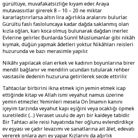
gürültüye, muvafakatsizliğe kıyam eder. Araya
mutavassıtlar girerek 8 – 10 – 20 ne miktar
kararlaştırırlarsa altın lira ağırlıkla aralarını bulurlar.
Gürültü faslı fasloluncaya kadar dağda saklanmış olan
kızla oğlan, karı koca olmuş bulunarak dağdan inerler.
Evlerine gelirler. Bunlarda Sünnî Müslümanlar gibi nikâh
kıymak, düğün yapmak âdetleri yoktur. Nikâhları reisleri
huzurunda ve bazı merasimle yapılır.
Nikâhı yapılacak olan erkek ve kadının boyunlarına birer
mendil bağlanır ve mendilin ucundan tutularak rehber
vasıtasile dedenin huzuruna getirilerek secde ettirilir.
Tahtacılar birbirini ikna etmek için yemin etmek icap
ettiğinde kitap ve Allah ismi veyahut namus üzerine
yemin etmezler. Yeminleri mesela On İmamın kanını
içeyim tarzında veyahut kapı eşiğini veya ocaklığı öpmek
suretiledir. (…) Veraset usulü de ayrı bir kaideye tabidir.
Bir Tahtacı aile reisi hayatında her oğlunu evlendirdikçe
ev eşyası ve çadır levazımı ve sanatlarına ait âlet, edevatı
vererek onlara ayrı ev yapar. Kızlarını da ağırlık