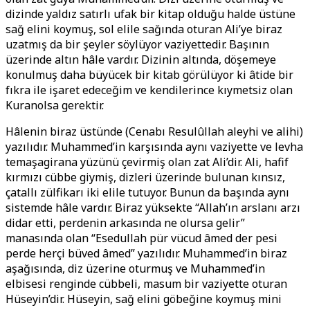
dizinde yaldız satırlı ufak bir kitap olduğu halde üstüne
sağ elini koymuş, sol elile sağında oturan Ali’ye biraz
uzatmış da bir şeyler söylüyor vaziyettedir. Başının
üzerinde altın hâle vardır. Dizinin altında, döşemeye
konulmuş daha büyücek bir kitab görülüyor ki âtide bir
fıkra ile işaret edeceğim ve kendilerince kıymetsiz olan
Kuranolsa gerektir.
Hâlenin biraz üstünde (Cenabı Resulûllah aleyhi ve alihi)
yazılıdır. Muhammed’in karşısında aynı vaziyette ve levha
temaşagirana yüzünü çevirmiş olan zat Ali’dir. Ali, hafif
kırmızı cübbe giymiş, dizleri üzerinde bulunan kınsız,
çatallı zülfikarı iki elile tutuyor. Bunun da başında aynı
sistemde hâle vardır. Biraz yüksekte “Allah’ın arslanı arzı
didar etti, perdenin arkasında ne olursa gelir”
manasında olan “Esedullah pür vücud âmed der pesi
perde herçi büved âmed” yazılıdır. Muhammed’in biraz
aşağısında, diz üzerine oturmuş ve Muhammed’in
elbisesi renginde cübbeli, masum bir vaziyette oturan
Hüseyin’dir. Hüseyin, sağ elini göbeğine koymuş mini