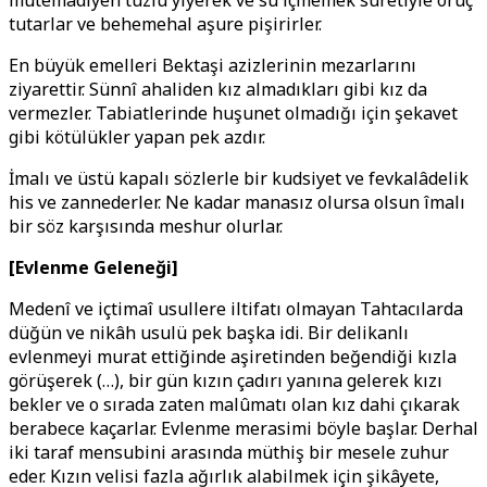
mütemadiyen tuzlu yiyerek ve su içmemek suretiyle oruç
tutarlar ve behemehal aşure pişirirler.
En büyük emelleri Bektaşi azizlerinin mezarlarını
ziyarettir. Sünnî ahaliden kız almadıkları gibi kız da
vermezler. Tabiatlerinde huşunet olmadığı için şekavet
gibi kötülükler yapan pek azdır.
İmalı ve üstü kapalı sözlerle bir kudsiyet ve fevkalâdelik
his ve zannederler. Ne kadar manasız olursa olsun îmalı
bir söz karşısında meshur olurlar.
[Evlenme Geleneği]
Medenî ve içtimaî usullere iltifatı olmayan Tahtacılarda
düğün ve nikâh usulü pek başka idi. Bir delikanlı
evlenmeyi murat ettiğinde aşiretinden beğendiği kızla
görüşerek (…), bir gün kızın çadırı yanına gelerek kızı
bekler ve o sırada zaten malûmatı olan kız dahi çıkarak
berabece kaçarlar. Evlenme merasimi böyle başlar. Derhal
iki taraf mensubini arasında müthiş bir mesele zuhur
eder. Kızın velisi fazla ağırlık alabilmek için şikâyete,