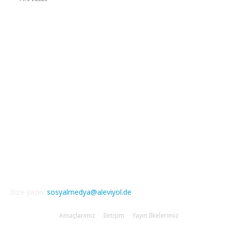
Güncel Bölümler
Şiir
218
Pir Sultan Abdal
206
Nefesler
188
Serbest Kürsü
172
Kitap Tanıtım
166
Arşiv
145
Aleviyol
121
Atatürk
111
Bize yazın:
sosyalmedya@aleviyol.de
Amaçlarımız
İletişim
Yayın İlkelerimiz