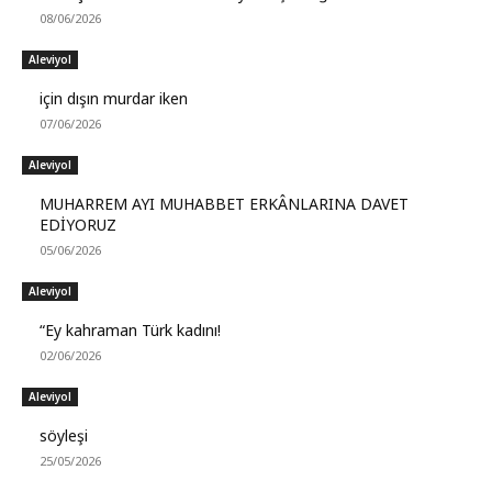
08/06/2026
Aleviyol
için dışın murdar iken
07/06/2026
Aleviyol
MUHARREM AYI MUHABBET ERKÂNLARINA DAVET
EDİYORUZ
05/06/2026
Aleviyol
“Ey kahraman Türk kadını!
02/06/2026
Aleviyol
söyleşi
25/05/2026