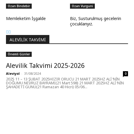
Ozan Bindebir
Ozan Vurguni
Memleketim İşgalde
Biz, Susturulmuş gecelerin
çocuklarıyız.
ALEVILIK TAKVIMI
Önemli Günler
Alevilik Takvimi 2025-2026
Aleviyol
-
31/08/2024
0
2025 11 – 13 ŞUBAT 2025HIZIR ORUCU 21 MART 2025HZ ALİ ‘NİN
DOĞUMU NEVRUZ BAYRAMI(21 Mart 598) 21 MART 2025HZ ALİ ‘NİN
ŞAHADETİ GÜNÜ(21 Ramazan 40 Hicri) 05/06...
MÜZİK DİNLE
Sende başını alıp Gitme