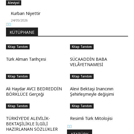
Aleviyol
Kurban Niyettir
24/05/2026
KÜTÜPHANE
Kitap Tanıtım
Kitap Tanıtım
Türk Alman Tarihçesi
SÜCAADDİN BABA
VELÂYETNAMESİ
Kitap Tanıtım
Kitap Tanıtım
Ali Haydar AVCI BEDREDDİN
Alevi Bektaşi Inancının
BÖRKLÜCE Gerçeği
Şehirleşmeyle değişimi
Kitap Tanıtım
Kitap Tanıtım
TÜRKİYE’DE ALEVİLİK-
Resimli Türk Mitolojisi
BEKTAŞİLİKLE İLGİLİ
HAZIRLANAN SÖZLÜKLER