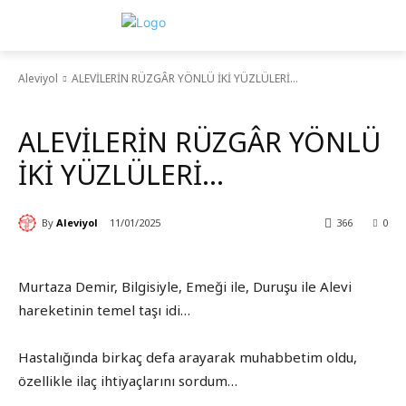
Aleviyol
ALEVİLERİN RÜZGÂR YÖNLÜ İKİ YÜZLÜLERİ…
Aleviyol
ALEVİLERİN RÜZGÂR YÖNLÜ
İKİ YÜZLÜLERİ…
By
Aleviyol
11/01/2025
366
0
Murtaza Demir, Bilgisiyle, Emeği ile, Duruşu ile Alevi
hareketinin temel taşı idi…
Hastalığında birkaç defa arayarak muhabbetim oldu,
özellikle ilaç ihtiyaçlarını sordum…