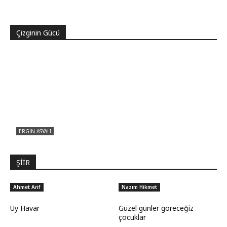
Pir Sultan Abdal Gerçek Hz. Ali’yi Bilmiyor
muydu?
Çizginin Gücü
ERGIN ASYALI
Çizginin Gücü
ŞİİR
Ahmet Arif
Nazım Hikmet
Uy Havar
Güzel günler göreceğiz
çocuklar