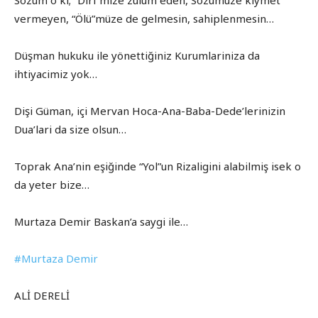
Sözüm o ki; “Diri”mize zulüm eden, Sözümüze kiymet
vermeyen, “Ölü”müze de gelmesin, sahiplenmesin…
Düşman hukuku ile yönettiğiniz Kurumlariniza da
ihtiyacimiz yok…
Dişi Güman, içi Mervan Hoca-Ana-Baba-Dede’lerinizin
Dua’lari da size olsun…
Toprak Ana’nin eşiğinde “Yol”un Rizaligini alabilmiş isek o
da yeter bize…
Murtaza Demir Baskan’a saygi ile…
#Murtaza Demir
ALİ DERELİ