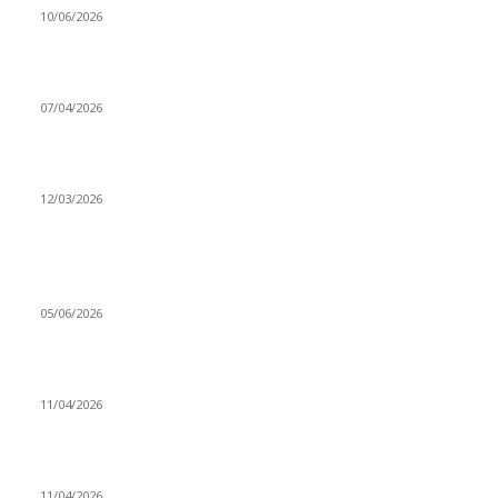
10/06/2026
Ben feleğin şu çarkına, çomak sokarım
07/04/2026
Düşmüş işportalara sevda gibi sevdalar
12/03/2026
VİDEO İZLE
Kerbela Alevilerin Dinmeyen Acısı
05/06/2026
Bacıyan-ı Rum Kadıncık Ana
11/04/2026
Aleviler ve Abdallar
11/04/2026