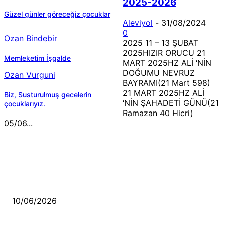
2025-2026
Güzel günler göreceğiz çocuklar
Aleviyol
-
31/08/2024
0
Ozan Bindebir
2025 11 – 13 ŞUBAT
2025HIZIR ORUCU 21
Memleketim İşgalde
MART 2025HZ ALİ ‘NİN
DOĞUMU NEVRUZ
Ozan Vurguni
BAYRAMI(21 Mart 598)
21 MART 2025HZ ALİ
Biz, Susturulmuş gecelerin
‘NİN ŞAHADETİ GÜNÜ(21
çocuklarıyız.
Ramazan 40 Hicri)
05/06...
MÜZİK DİNLE
Sende başını alıp Gitme
10/06/2026