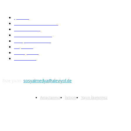
Güncel Bölümler
Şiir
218
Pir Sultan Abdal
206
Nefesler
188
Serbest Kürsü
172
Kitap Tanıtım
166
Arşiv
145
Aleviyol
121
Atatürk
111
Bize yazın:
sosyalmedya@aleviyol.de
Amaçlarımız
İletişim
Yayın İlkelerimiz