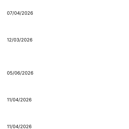
Ben feleğin şu çarkına, çomak sokarım
07/04/2026
Düşmüş işportalara sevda gibi sevdalar
12/03/2026
VİDEO İZLE
Kerbela Alevilerin Dinmeyen Acısı
05/06/2026
Bacıyan-ı Rum Kadıncık Ana
11/04/2026
Aleviler ve Abdallar
11/04/2026