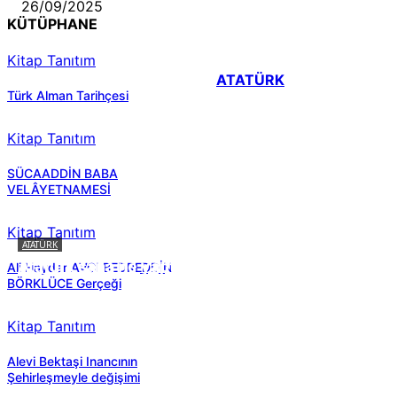
26/09/2025
KÜTÜPHANE
Kitap Tanıtım
ATATÜRK
Türk Alman Tarihçesi
Kitap Tanıtım
SÜCAADDİN BABA
VELÂYETNAMESİ
Kitap Tanıtım
ATATÜRK
Atatürk sana ne yaptı?
Ali Haydar AVCI BEDREDDİN
BÖRKLÜCE Gerçeği
Kitap Tanıtım
Alevi Bektaşi Inancının
Şehirleşmeyle değişimi