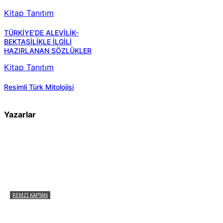
Kitap Tanıtım
TÜRKİYE’DE ALEVİLİK-
BEKTAŞİLİKLE İLGİLİ
HAZIRLANAN SÖZLÜKLER
Kitap Tanıtım
Resimli Türk Mitolojisi
Yazarlar
REMZI KAPTAN
Pir Sultan Abdal Gerçek Hz. Ali’yi Bilmiyor
muydu?