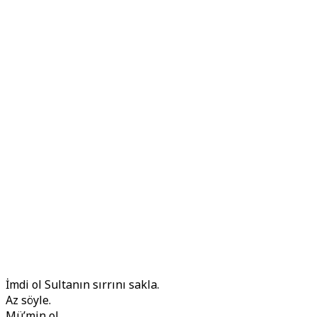
İmdi ol Sultanın sırrını sakla.
Az söyle.
Mü’min ol.