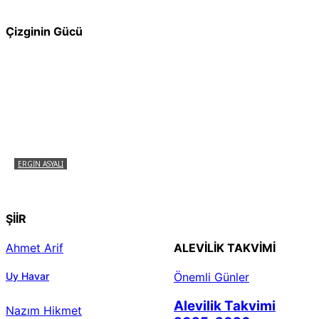
Çizginin Gücü
ERGIN ASYALI
Çizginin Gücü
ŞİİR
Ahmet Arif
ALEVILIK TAKVIMI
Uy Havar
Önemli Günler
Alevilik Takvimi
Nazım Hikmet